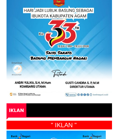
IKLAN
" IKLAN "