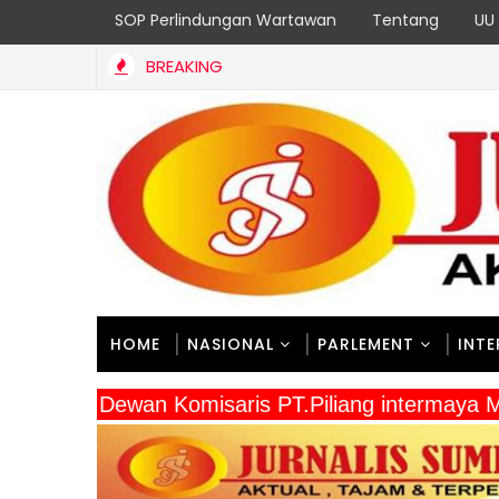
SOP Perlindungan Wartawan
Tentang
UU 
BREAKING
HOME
NASIONAL
PARLEMENT
INT
" Dewan Komisaris PT.Piliang intermay