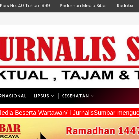
Pers No. 40 Tahun 1999
Pedoman Media Siber
Redaksi
ERNASIONAL
LIPSUS
KESEHATAN
a Media Beserta Wartawan/ i JurnalisSumbar meng