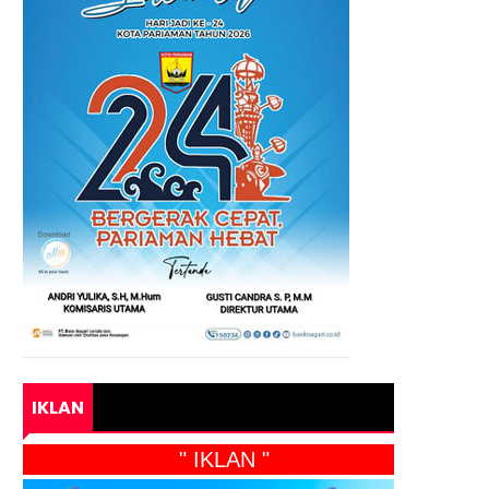
IKLAN
" IKLAN "