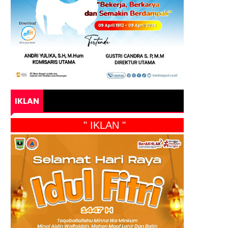
IKLAN
" IKLAN "