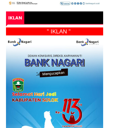
IKLAN
" IKLAN "