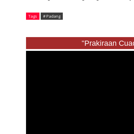
Tags
# Padang
"Prakiraan Cuaca Sa