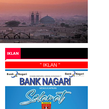
IKLAN
" IKLAN "