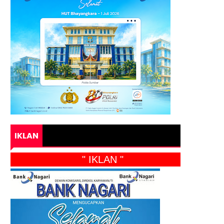
IKLAN
" IKLAN "