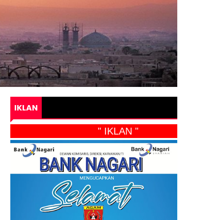
IKLAN
" IKLAN "