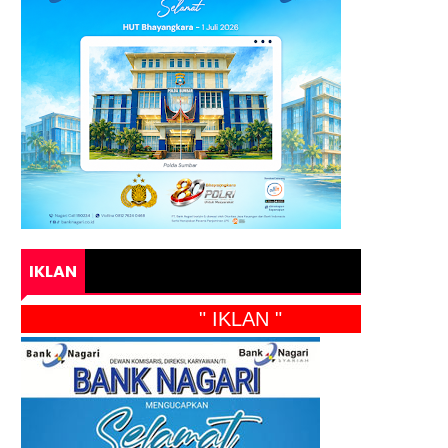
IKLAN
" IKLAN "