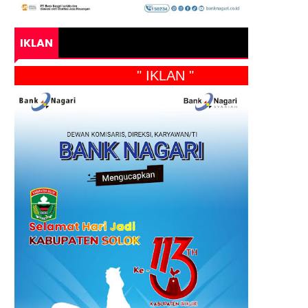
IKLAN
" IKLAN "