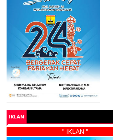
IKLAN
" IKLAN "