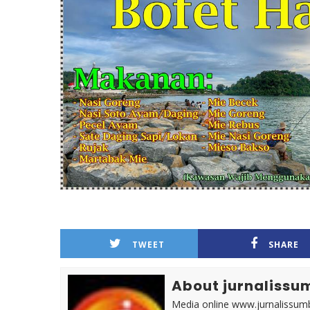
TWEET
SHARE
About jurnalissu
Media online www.jurnalissumb