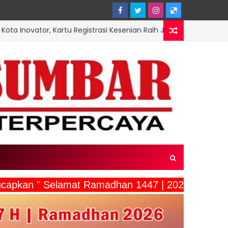
artu Registrasi Kesenian Raih Juara III Inovasi Pendidikan
ucapkan " Selamat Ramadhan 1447 | 2026"