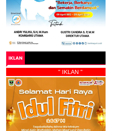
IKLAN
" IKLAN "