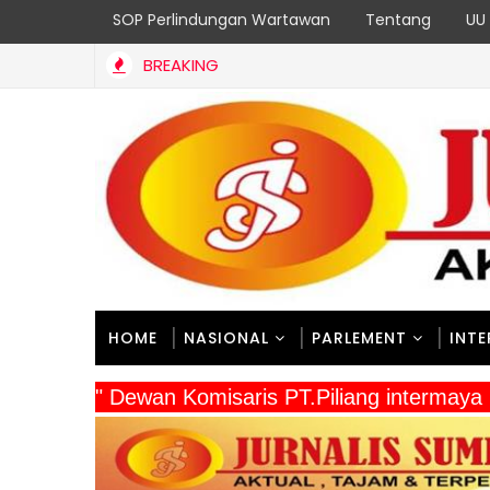
SOP Perlindungan Wartawan
Tentang
UU 
BREAKING
HOME
NASIONAL
PARLEMENT
INT
" Dewan Komisaris PT.Piliang intermaya