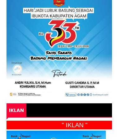
IKLAN
" IKLAN "