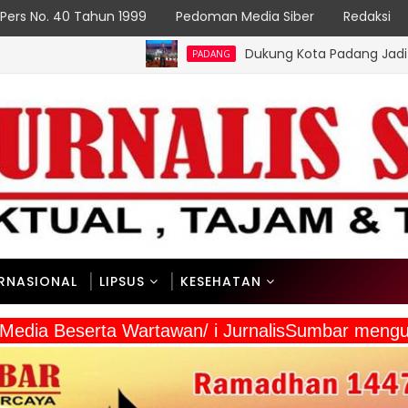
Pers No. 40 Tahun 1999
Pedoman Media Siber
Redaksi
Dukung Kota Padang Jadi Kota Inovator, K
PADANG
ERNASIONAL
LIPSUS
KESEHATAN
 Media Beserta Wartawan/ i JurnalisSumbar meng