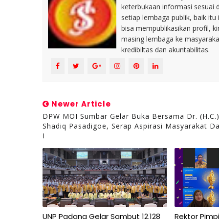
keterbukaan informasi sesuai 
setiap lembaga publik, baik i
bisa mempublikasikan profil, k
masing lembaga ke masyaraka
kredibiltas dan akuntabilitas.
Newer Article
DPW MOI Sumbar Gelar Buka Bersama Dr. (H.C.
Shadiq Pasadigoe, Serap Aspirasi Masyarakat Da
I
UNP Padang Gelar Sambut 12.128
Rektor Pimpi