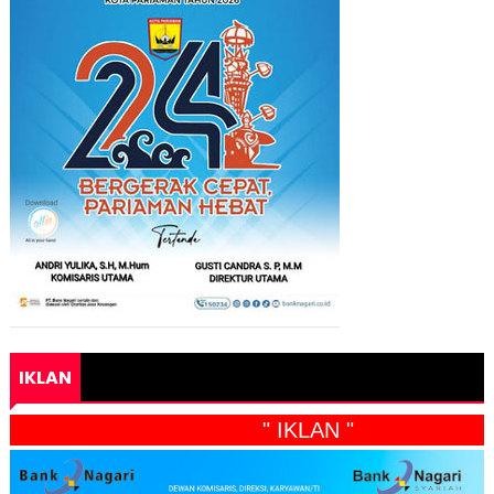
IKLAN
" IKLAN "