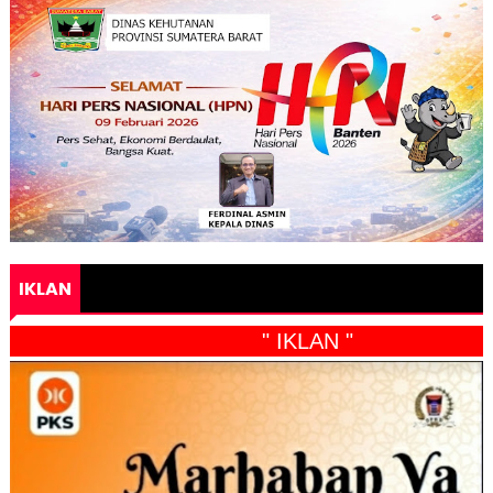
IKLAN
" IKLAN "