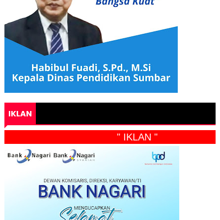
IKLAN
" IKLAN "