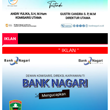
IKLAN
" IKLAN "