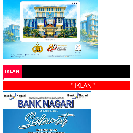
IKLAN
" IKLAN "