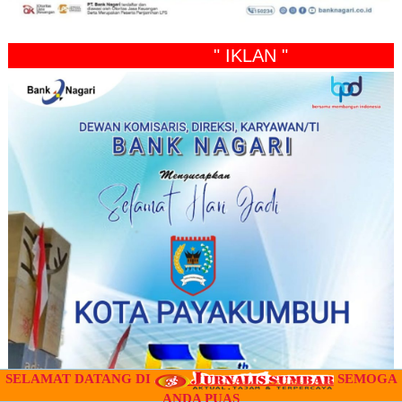
" IKLAN "
SELAMAT DATANG DI
SEMOGA
ANDA PUAS