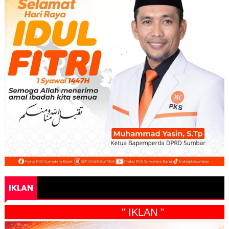
IKLAN
" IKLAN "