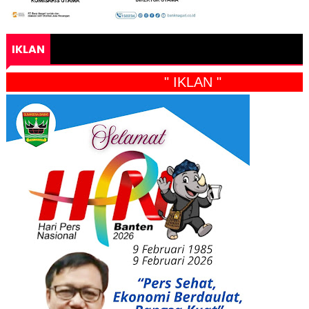
IKLAN
" IKLAN "