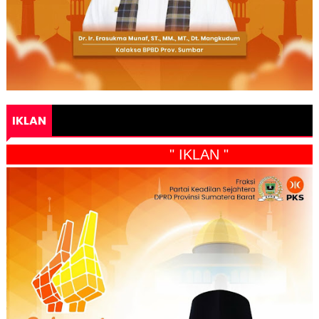
IKLAN
" IKLAN "