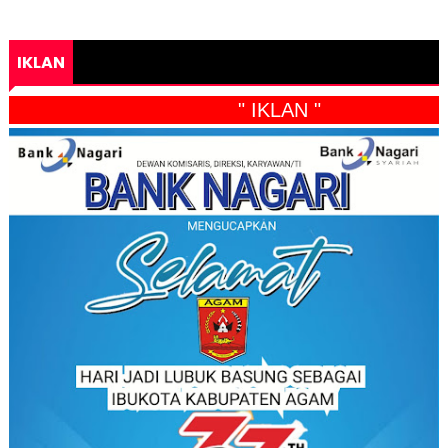
IKLAN
" IKLAN "