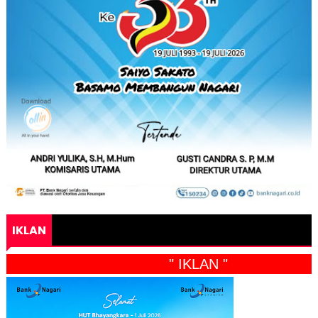
IKLAN
" IKLAN "