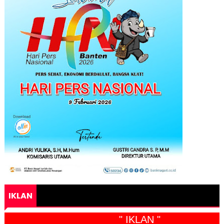
IKLAN
" IKLAN "