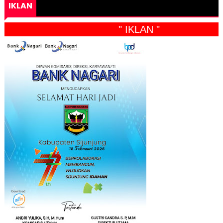
IKLAN
" IKLAN "