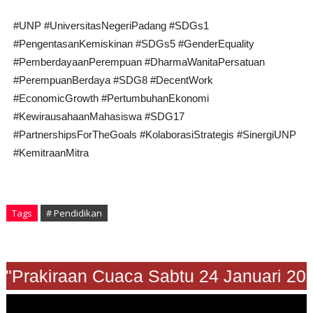
#UNP #UniversitasNegeriPadang #SDGs1
#PengentasanKemiskinan #SDGs5 #GenderEquality
#PemberdayaanPerempuan #DharmaWanitaPersatuan
#PerempuanBerdaya #SDG8 #DecentWork
#EconomicGrowth #PertumbuhanEkonomi
#KewirausahaanMahasiswa #SDG17
#PartnershipsForTheGoals #KolaborasiStrategis #SinergiUNP
#KemitraanMitra
Tags
# Pendidikan
"Prakiraan Cuaca Sabtu 24 Januari 202