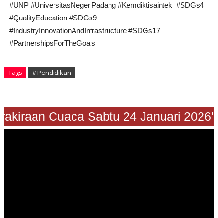
#UNP #UniversitasNegeriPadang #Kemdiktisaintek
#SDGs4
#QualityEducation #SDGs9
#IndustryInnovationAndInfrastructure #SDGs17
#PartnershipsForTheGoals
Tags
# Pendidikan
Prakiraan Cuaca Sabtu 24 Januari 2026