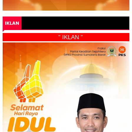
IKLAN
" IKLAN "