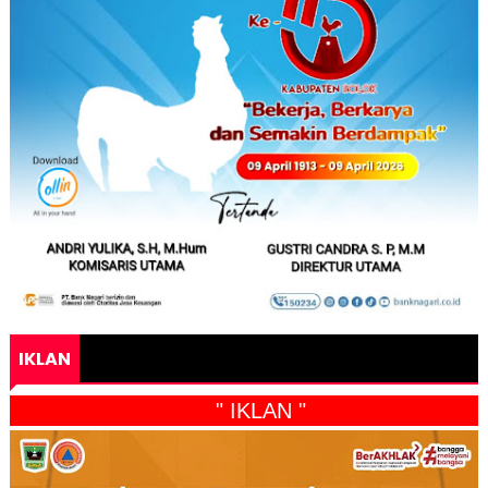
IKLAN
" IKLAN "