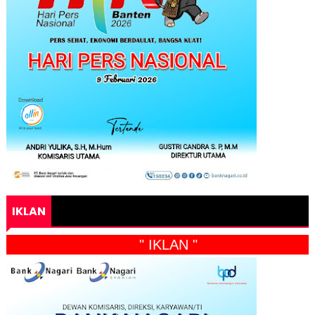
IKLAN
" IKLAN "