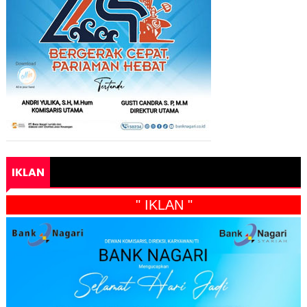
IKLAN
" IKLAN "