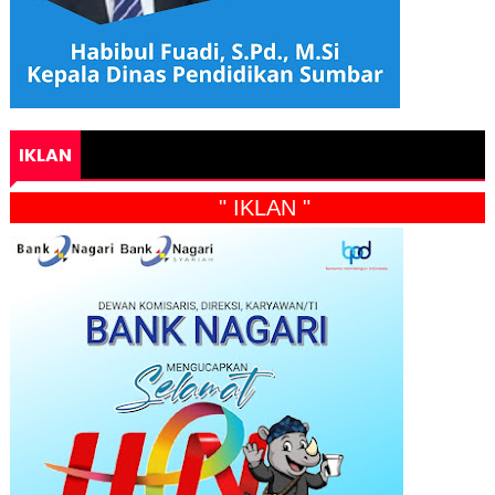
IKLAN
" IKLAN "