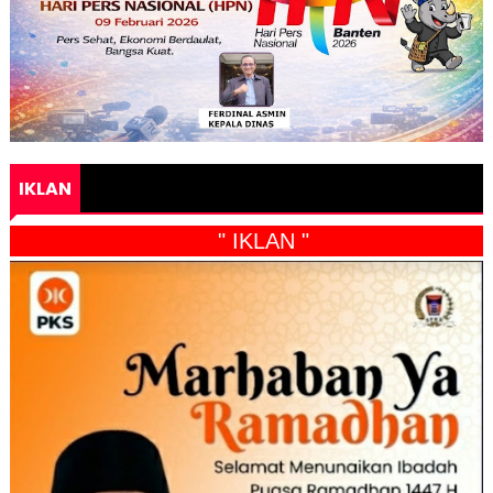
IKLAN
" IKLAN "