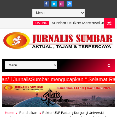
Sumbar Usulkan Mentawai Jadi Kawasan Tambak Udang Ter
SIONAL
ta Wartawan/ i JurnalisSumbar mengucapkan " Se
Home
Pendidikan
Rektor UNP Padang Kunjungi Universiti