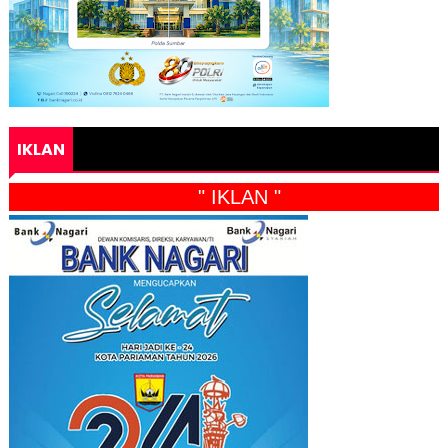
IKLAN
" IKLAN "