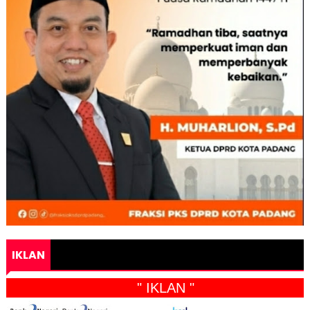
IKLAN
" IKLAN "