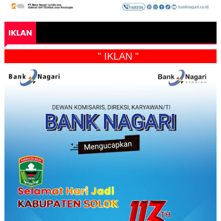
IKLAN
" IKLAN "