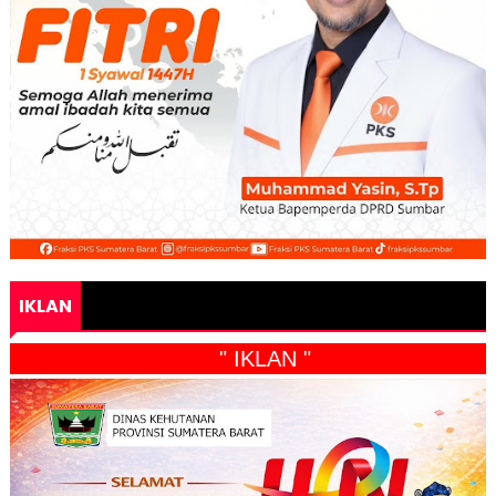
IKLAN
" IKLAN "