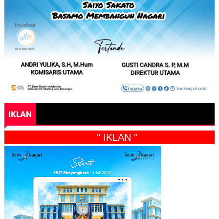
IKLAN
" IKLAN "