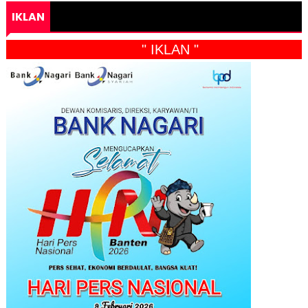
IKLAN
" IKLAN "