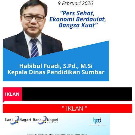
IKLAN
" IKLAN "