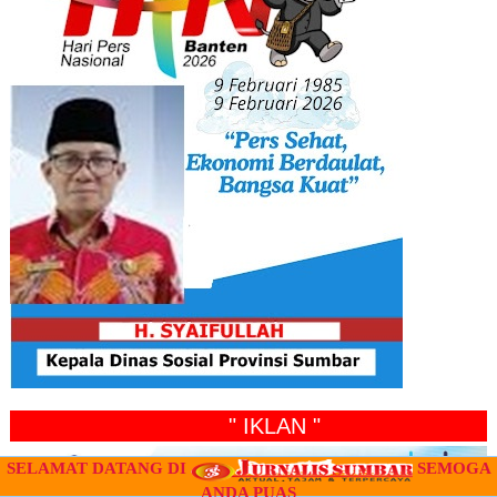
" IKLAN "
SELAMAT DATANG DI
SEMOGA
ANDA PUAS