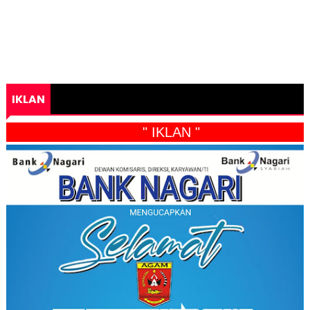
IKLAN
" IKLAN "