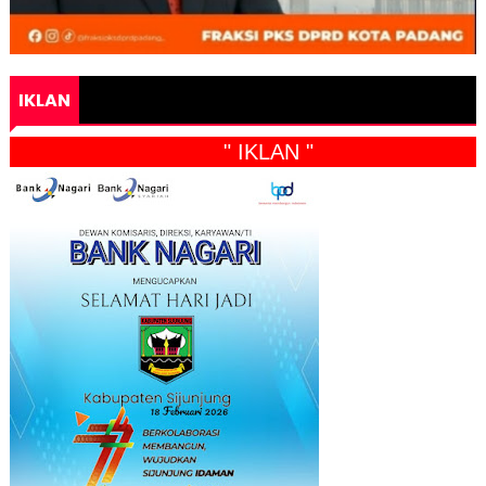
IKLAN
" IKLAN "