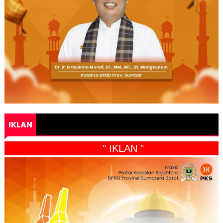
IKLAN
" IKLAN "