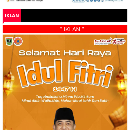
IKLAN
" IKLAN "