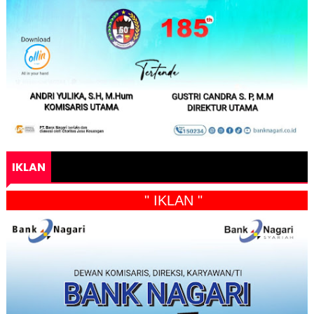
IKLAN
" IKLAN "