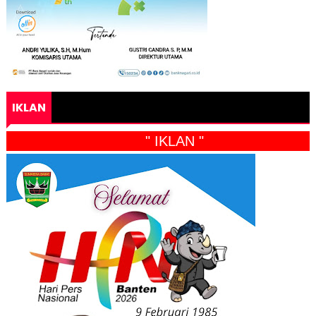
IKLAN
" IKLAN "