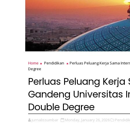
Home
Pendidikan
Perluas Peluang Kerja Sama Inter
Degree
Perluas Peluang Kerja
Gandeng Universitas I
Double Degree
jurnalissumbar
Monday, January 26, 2026
Pendidi