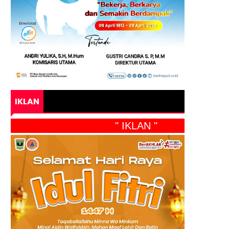
IKLAN
" IKLAN "