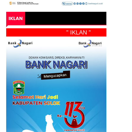
IKLAN
" IKLAN "