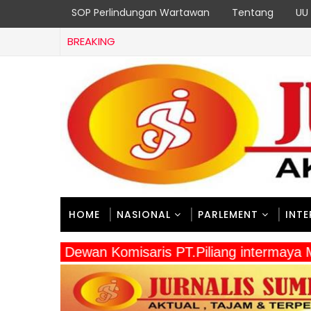
SOP Perlindungan Wartawan
Tentang
UU 
BREAKING
HOME
NASIONAL
PARLEMENT
INT
" Dewan Komisaris PT.Piliang intermay