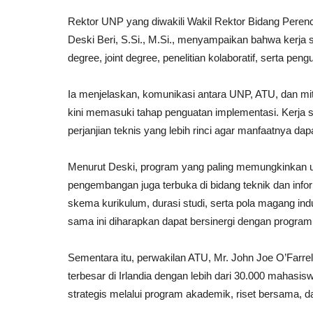
Rektor UNP yang diwakili Wakil Rektor Bidang Perenca
Deski Beri, S.Si., M.Si., menyampaikan bahwa kerja
degree, joint degree, penelitian kolaboratif, serta p
Ia menjelaskan, komunikasi antara UNP, ATU, dan mitra
kini memasuki tahap penguatan implementasi. Kerja s
perjanjian teknis yang lebih rinci agar manfaatnya d
Menurut Deski, program yang paling memungkinkan u
pengembangan juga terbuka di bidang teknik dan inf
skema kurikulum, durasi studi, serta pola magang indus
sama ini diharapkan dapat bersinergi dengan progra
Sementara itu, perwakilan ATU, Mr. John Joe O’Farr
terbesar di Irlandia dengan lebih dari 30.000 maha
strategis melalui program akademik, riset bersama, dan