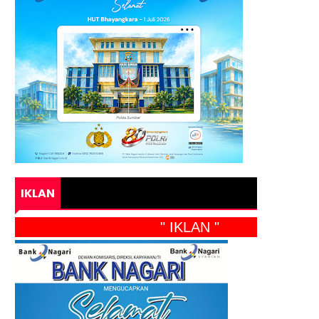
IKLAN
" IKLAN "