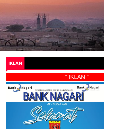
IKLAN
" IKLAN "