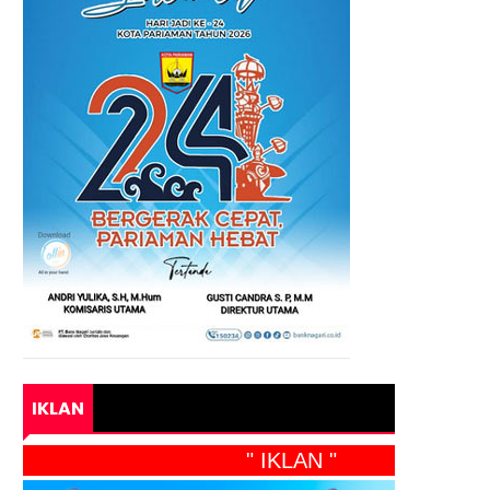
IKLAN
" IKLAN "