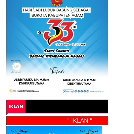
IKLAN
" IKLAN "