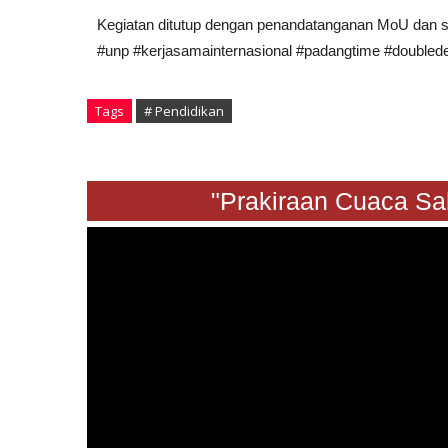
Kegiatan ditutup dengan penandatanganan MoU dan s
#unp #kerjasamainternasional #padangtime #doubled
Tags
# Pendidikan
"Prakiraan Cuaca Sabtu 