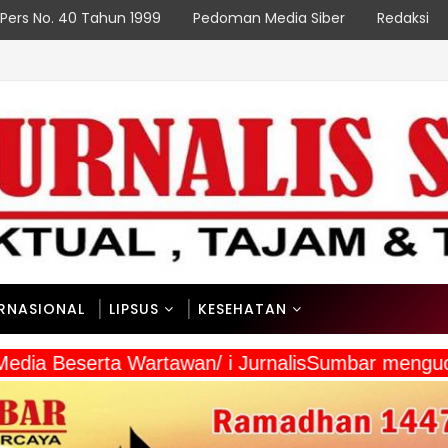
Pers No. 40 Tahun 1999
Pedoman Media Siber
Redaksi
ERNASIONAL
LIPSUS
KESEHATAN
a Media Beserta Wartawan/ i JurnalisSumbar men