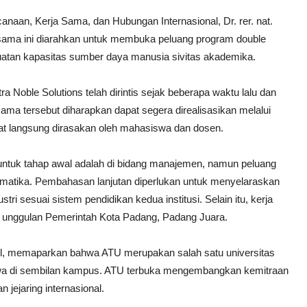
naan, Kerja Sama, dan Hubungan Internasional, Dr. rer. nat.
 sama ini diarahkan untuk membuka peluang program double
enguatan kapasitas sumber daya manusia sivitas akademika.
 Noble Solutions telah dirintis sejak beberapa waktu lalu dan
ama tersebut diharapkan dapat segera direalisasikan melalui
apat langsung dirasakan oleh mahasiswa dan dosen.
ntuk tahap awal adalah di bidang manajemen, namun peluang
ormatika. Pembahasan lanjutan diperlukan untuk menyelaraskan
tri sesuai sistem pendidikan kedua institusi. Selain itu, kerja
m unggulan Pemerintah Kota Padang, Padang Juara.
ell, memaparkan bahwa ATU merupakan salah satu universitas
siswa di sembilan kampus. ATU terbuka mengembangkan kemitraan
 jejaring internasional.