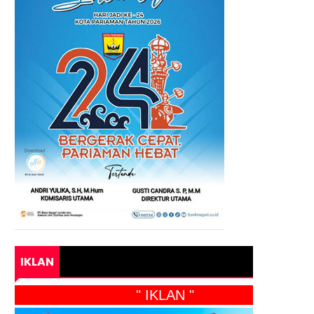
IKLAN
" IKLAN "