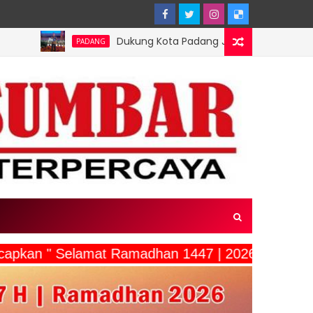
Dukung Kota Padang Jadi Kota Inovator, Kartu Registrasi 
PADANG
ucapkan " Selamat Ramadhan 1447 | 2026"