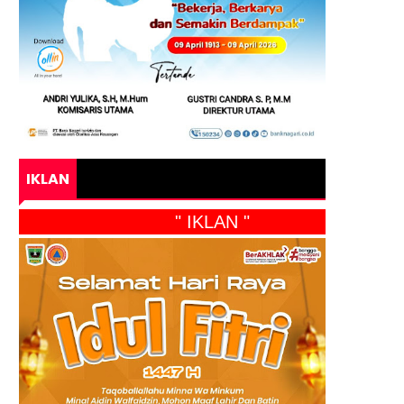
IKLAN
" IKLAN "