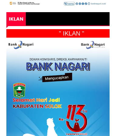
IKLAN
" IKLAN "