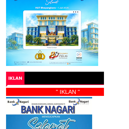
IKLAN
" IKLAN "