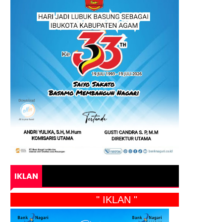
IKLAN
" IKLAN "