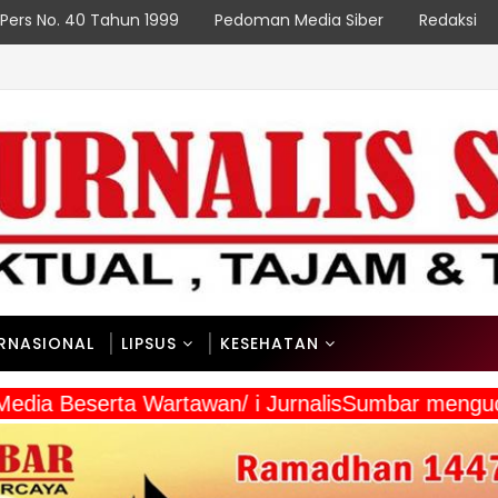
Pers No. 40 Tahun 1999
Pedoman Media Siber
Redaksi
ERNASIONAL
LIPSUS
KESEHATAN
 Media Beserta Wartawan/ i JurnalisSumbar meng