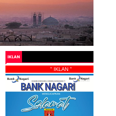
IKLAN
" IKLAN "