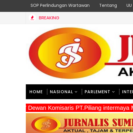
SOP Perlindungan Wartawan
Tentang
UU 
BREAKING
HOME
NASIONAL
PARLEMENT
INT
" Dewan Komisaris PT.Piliang intermaya