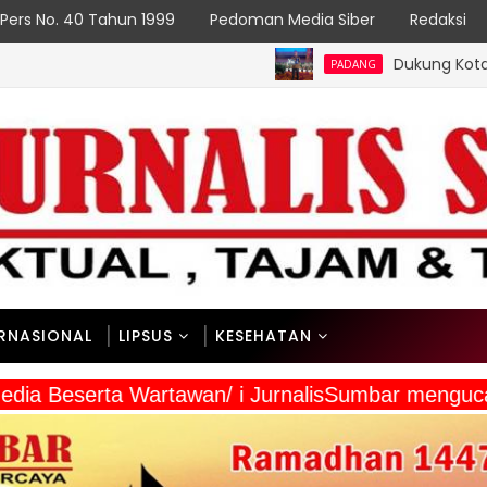
Pers No. 40 Tahun 1999
Pedoman Media Siber
Redaksi
Dukung Kota Padang Jadi Kot
PADANG
ERNASIONAL
LIPSUS
KESEHATAN
 Media Beserta Wartawan/ i JurnalisSumbar meng