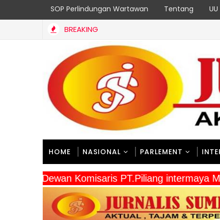
SOP Perlindungan Wartawan
Tentang
UU 
BREAKING
HOME
NASIONAL
PARLEMENT
INT
" Dewan Komisaris PT.Piliang intermaya