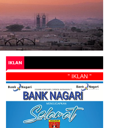
IKLAN
" IKLAN "