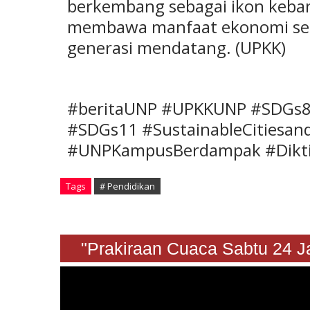
berkembang sebagai ikon keban
membawa manfaat ekonomi seka
generasi mendatang. (UPKK)
#beritaUNP #UPKKUNP #SDGs8
#SDGs11 #SustainableCitiesa
#UNPKampusBerdampak #Dikti
Tags
# Pendidikan
"Prakiraan Cuaca Sabtu 24 Ja