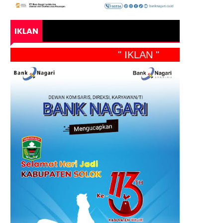
IKLAN
" IKLAN "