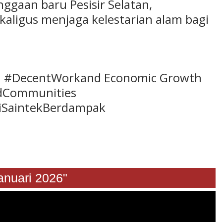
ggaan baru Pesisir Selatan,
ligus menjaga kelestarian alam bagi
 #DecentWorkand Economic Growth
ndCommunities
SaintekBerdampak
nuari 2026"