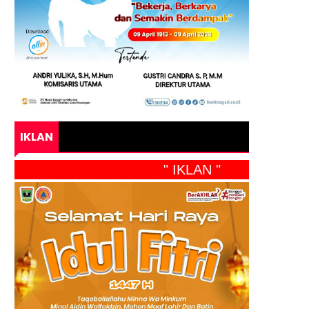
IKLAN
" IKLAN "