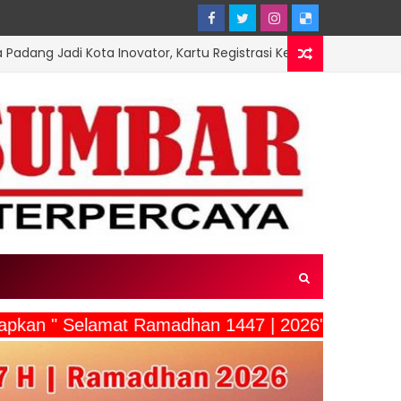
a Inovator, Kartu Registrasi Kesenian Raih Juara III Inovasi Pend
ucapkan " Selamat Ramadhan 1447 | 2026"