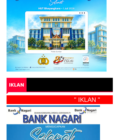
IKLAN
" IKLAN "