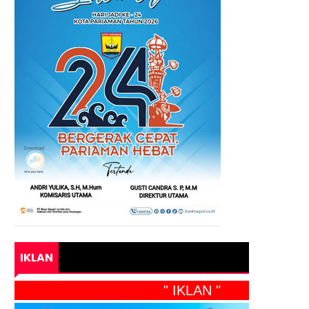
IKLAN
" IKLAN "