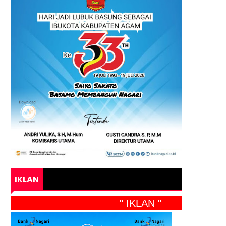
IKLAN
" IKLAN "