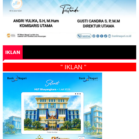
IKLAN
" IKLAN "