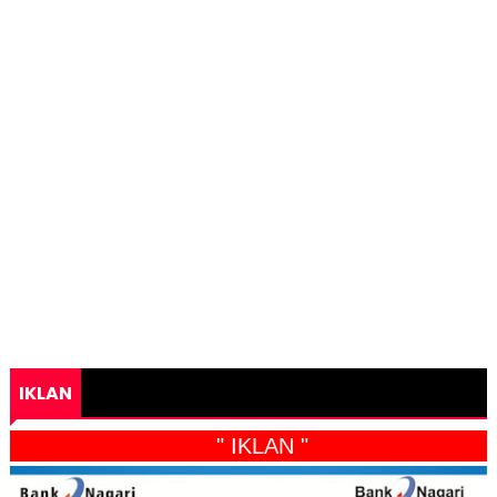
IKLAN
" IKLAN "