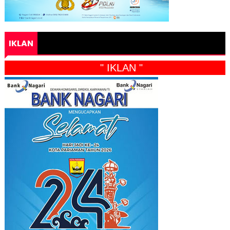
IKLAN
" IKLAN "