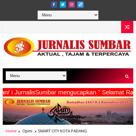
Wartawan/ i JurnalisSumbar mengucapkan " Selama
Home
Opini
SMART CITY KOTA PADANG