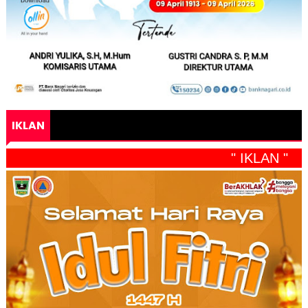
IKLAN
" IKLAN "