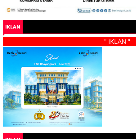
IKLAN
" IKLAN "