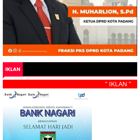
IKLAN
" IKLAN "