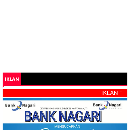
IKLAN
" IKLAN "