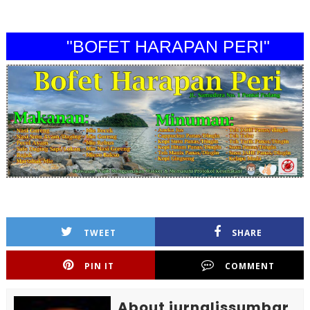
"BOFET HARAPAN PERI"
TWEET
SHARE
PIN IT
COMMENT
About jurnalissumbar