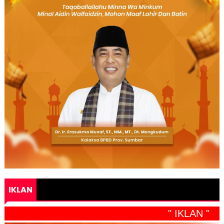
IKLAN
" IKLAN "