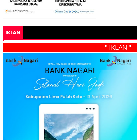
IKLAN
" IKLAN "