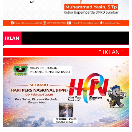
IKLAN
" IKLAN "