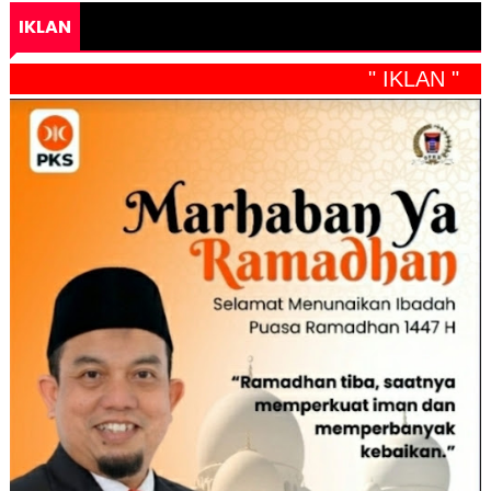
IKLAN
" IKLAN "