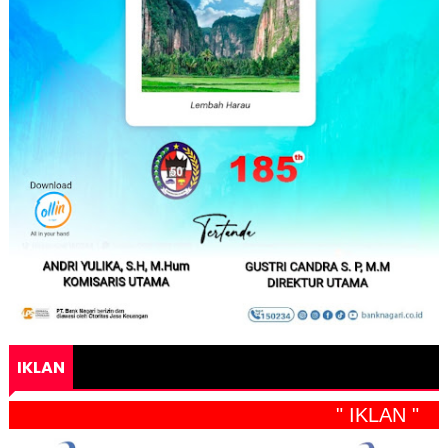
IKLAN
" IKLAN "