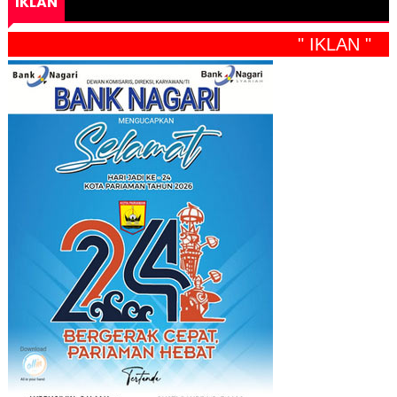
IKLAN
" IKLAN "