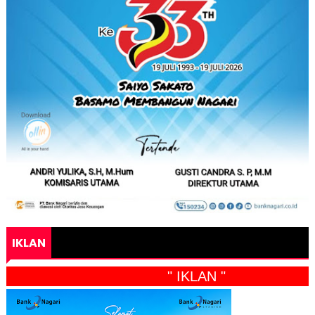
IKLAN
" IKLAN "