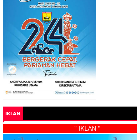
IKLAN
" IKLAN "