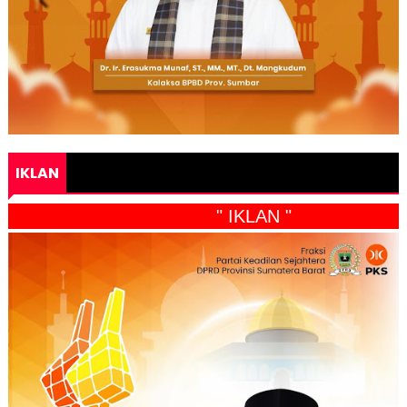
IKLAN
" IKLAN "