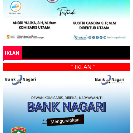
IKLAN
" IKLAN "