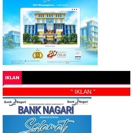
IKLAN
" IKLAN "