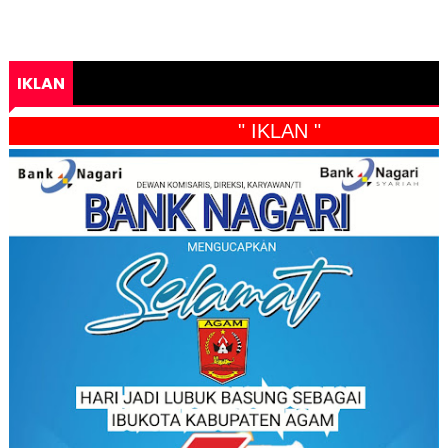
IKLAN
" IKLAN "