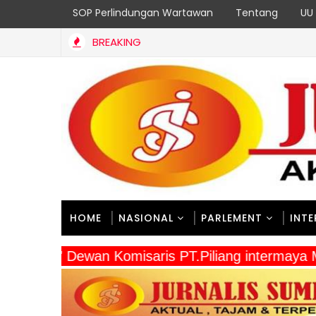
SOP Perlindungan Wartawan
Tentang
UU 
BREAKING
HOME
NASIONAL
PARLEMENT
INT
" Dewan Komisaris PT.Piliang intermaya