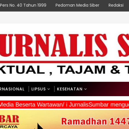
Pers No. 40 Tahun 1999
Pedoman Media Siber
Redaksi
NAS
ERNASIONAL
LIPSUS
KESEHATAN
 Media Beserta Wartawan/ i JurnalisSumbar mengu