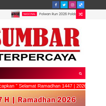
Polwan Run 2026 Polda Papua Barat Daya Meriah, Perera
IONAL
capkan " Selamat Ramadhan 1447 | 2026"