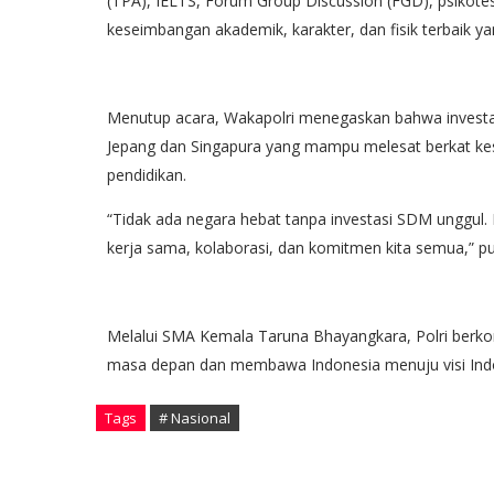
(TPA), IELTS, Forum Group Discussion (FGD), psikote
keseimbangan akademik, karakter, dan fisik terbaik yan
Menutup acara, Wakapolri menegaskan bahwa investa
Jepang dan Singapura yang mampu melesat berkat kes
pendidikan.
“Tidak ada negara hebat tanpa investasi SDM unggul
kerja sama, kolaborasi, dan komitmen kita semua,” p
Melalui SMA Kemala Taruna Bhayangkara, Polri berko
masa depan dan membawa Indonesia menuju visi Ind
Tags
# Nasional