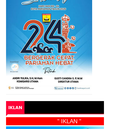
IKLAN
" IKLAN "