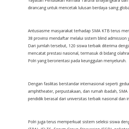
Yayasan Pendidikan Kemala Taruna Bhayangkara dan 
dirancang untuk mencetak lulusan berdaya saing globa
Antusiasme masyarakat terhadap SMA KTB terus mening
38 provinsi mendaftar melalui sistem blind admission
Dari jumlah tersebut, 120 siswa terbaik diterima den
mencatat prestasi nasional, termasuk di bidang olah
Polri yang berorientasi pada keunggulan menyeluruh.
Dengan fasilitas berstandar internasional seperti g
amphitheater, perpustakaan, dan rumah ibadah, SMA 
pendidik berasal dari universitas terbaik nasional dan 
Polri juga terus memperkuat sistem seleksi siswa d