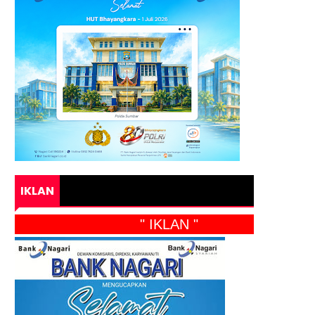
IKLAN
" IKLAN "