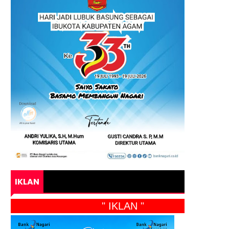
IKLAN
" IKLAN "