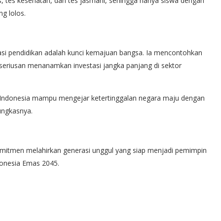
s, tes kesehatan, dan tes jasmani, sehingga hanya siswa dengan
g lolos.
si pendidikan adalah kunci kemajuan bangsa. Ia mencontohkan
eriusan menanamkan investasi jangka panjang di sektor
. Indonesia mampu mengejar ketertinggalan negara maju dengan
ungkasnya.
mitmen melahirkan generasi unggul yang siap menjadi pemimpin
onesia Emas 2045.