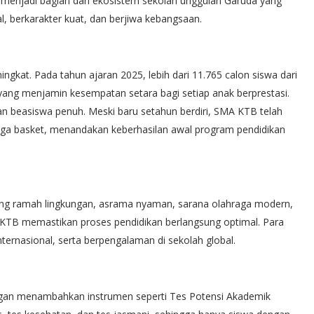
menjadi bagian dari ekosistem sekolah unggulan Garuda yang
l, berkarakter kuat, dan berjiwa kebangsaan.
kat. Pada tahun ajaran 2025, lebih dari 11.765 calon siswa dari
 yang menjamin kesempatan setara bagi setiap anak berprestasi.
gan beasiswa penuh. Meski baru setahun berdiri, SMA KTB telah
raga basket, menandakan keberhasilan awal program pendidikan
edung ramah lingkungan, asrama nyaman, sarana olahraga modern,
KTB memastikan proses pendidikan berlangsung optimal. Para
internasional, serta berpengalaman di sekolah global.
engan menambahkan instrumen seperti Tes Potensi Akademik