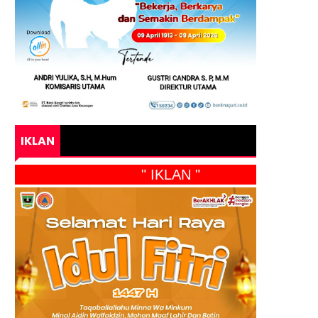
IKLAN
" IKLAN "