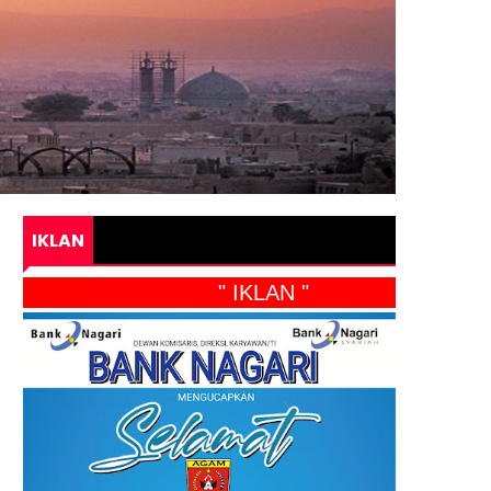
IKLAN
" IKLAN "