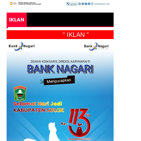
IKLAN
" IKLAN "