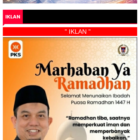
IKLAN
" IKLAN "