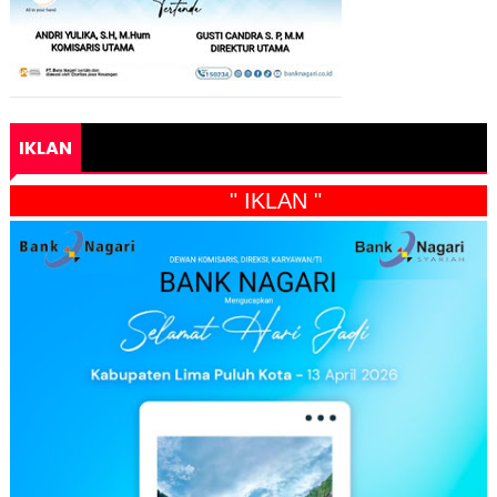
IKLAN
" IKLAN "