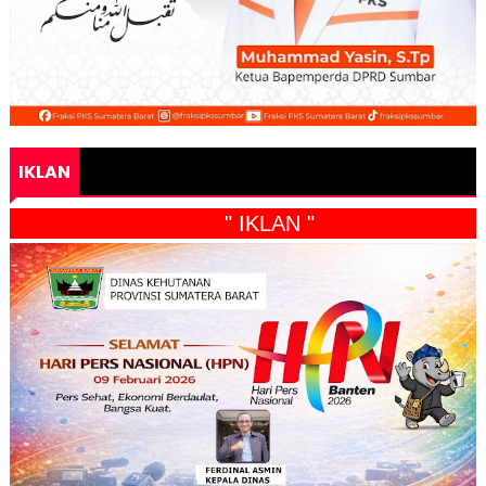
IKLAN
" IKLAN "