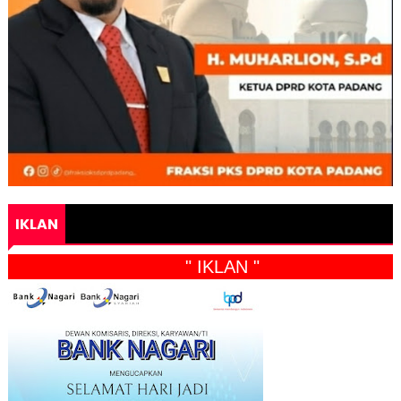
IKLAN
" IKLAN "