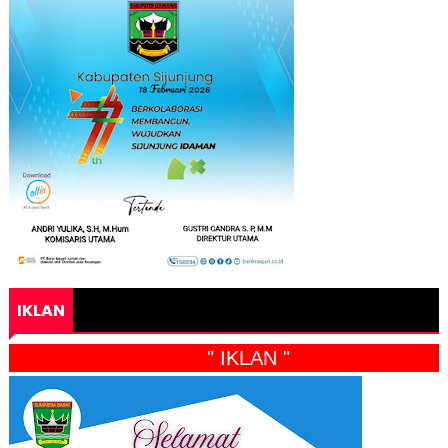
IKLAN
" IKLAN "