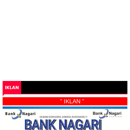
IKLAN
" IKLAN "