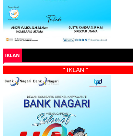
IKLAN
" IKLAN "