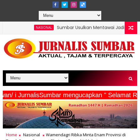
Sumbar Usulkan Mentawai Jadi Kawasan Tambak Udang Ter
SIONAL
ta Wartawan/ i JurnalisSumbar mengucapkan " Se
Home
Nasional
Wamendagri Ribka Minta Enam Provinsi di