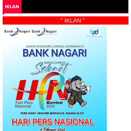
IKLAN
" IKLAN "