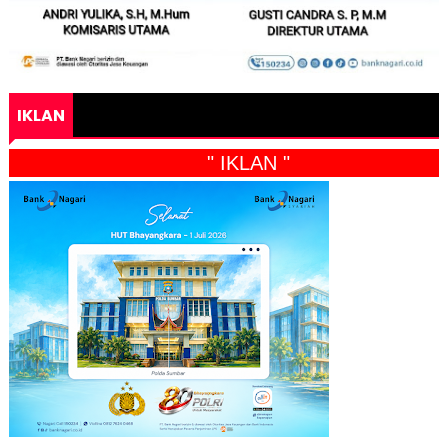
IKLAN
" IKLAN "