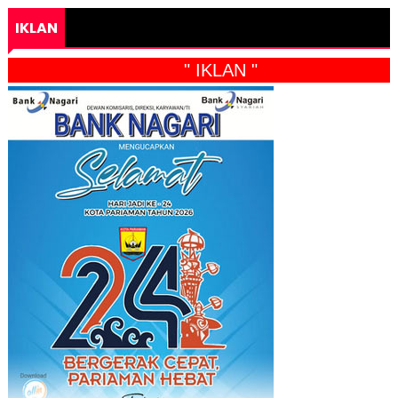
IKLAN
" IKLAN "