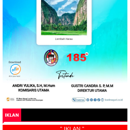
IKLAN
" IKLAN "