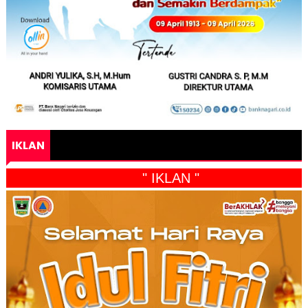
IKLAN
" IKLAN "