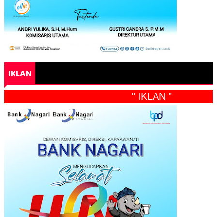
IKLAN
" IKLAN "