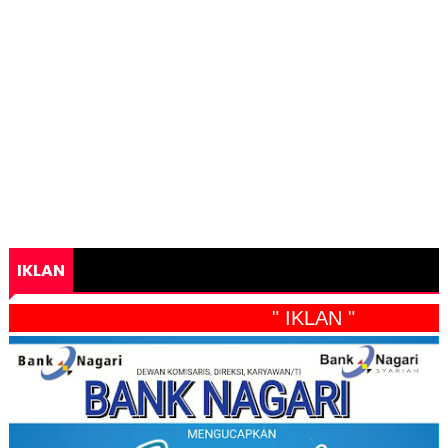
IKLAN
" IKLAN "