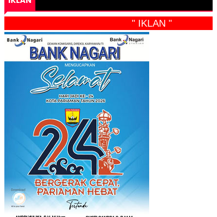
IKLAN
" IKLAN "