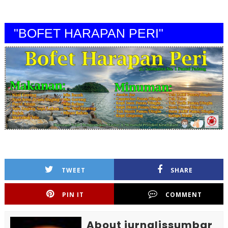
"BOFET HARAPAN PERI"
TWEET
SHARE
PIN IT
COMMENT
About jurnalissumbar