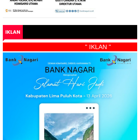
IKLAN
" IKLAN "