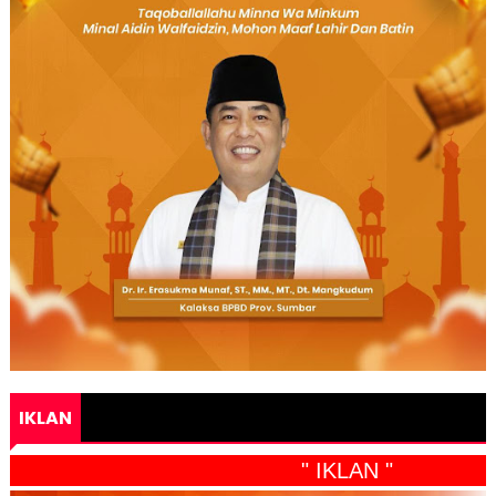
IKLAN
" IKLAN "