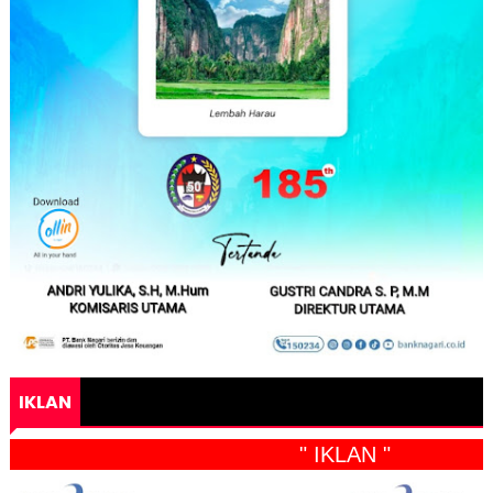
IKLAN
" IKLAN "