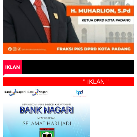
IKLAN
" IKLAN "