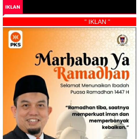
IKLAN
" IKLAN "