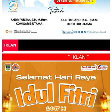
IKLAN
" IKLAN "