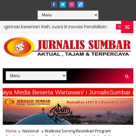
h Juara III Inovasi Pendidikan
TMMD Ke-129 Tuntas
NASIONAL
ang intermaya Media Beserta Wartawan/ i Jurnal
Home
Nasional
Walikota Sorong Resmikan Program