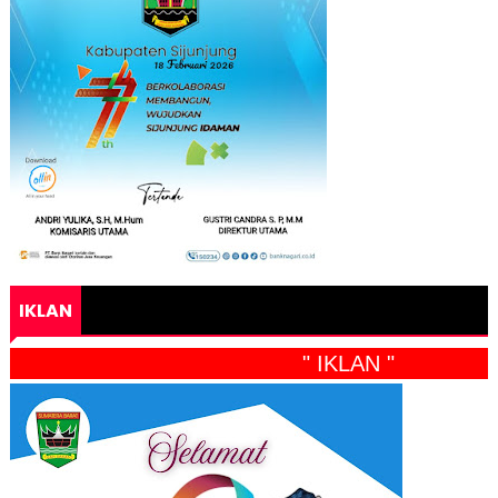
IKLAN
" IKLAN "