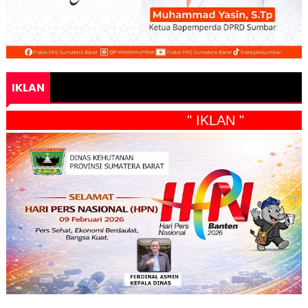
IKLAN
" IKLAN "