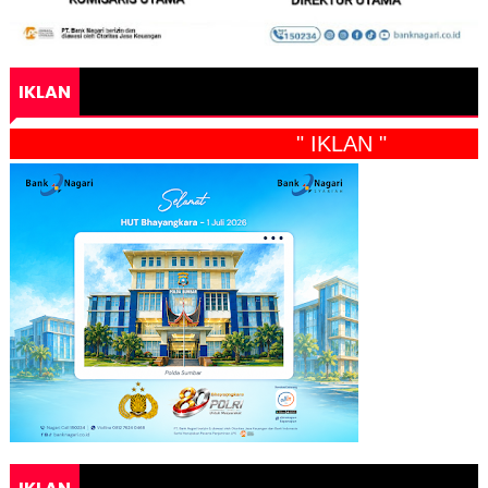
IKLAN
" IKLAN "