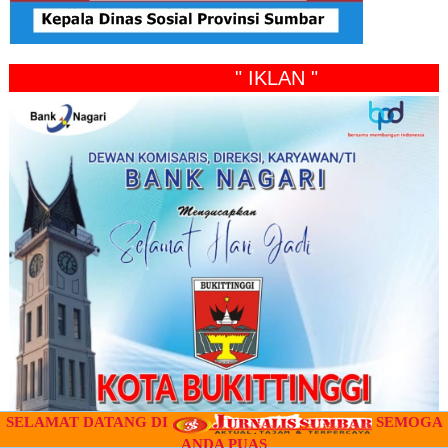
" IKLAN "
SELAMAT DATANG DI
SEMOGA
ANDA PUAS