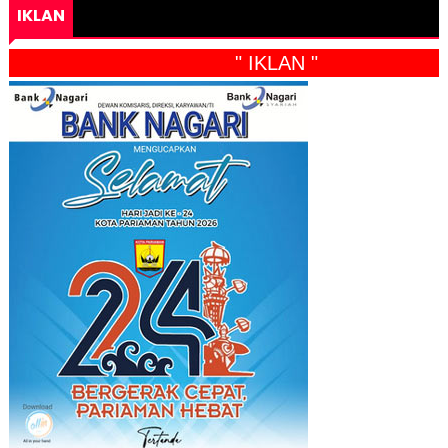
IKLAN
" IKLAN "