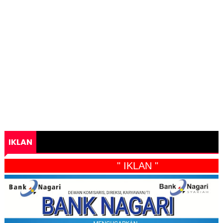
IKLAN
" IKLAN "