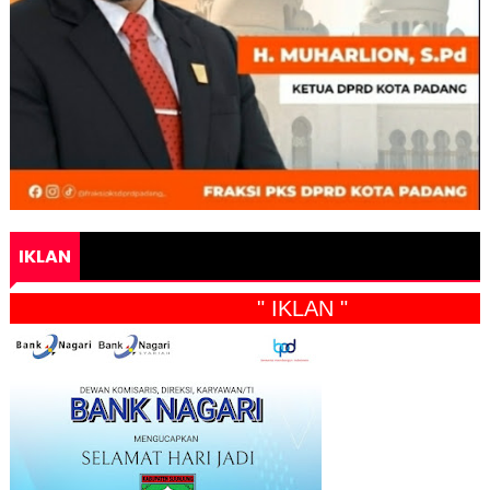
IKLAN
" IKLAN "