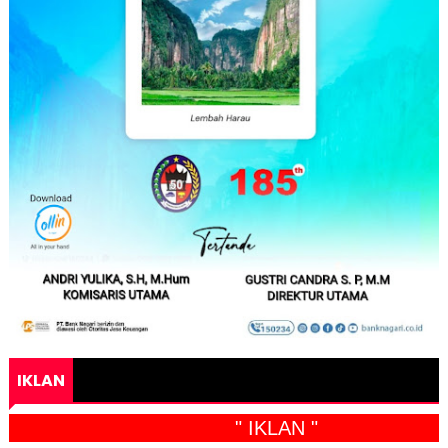
IKLAN
" IKLAN "