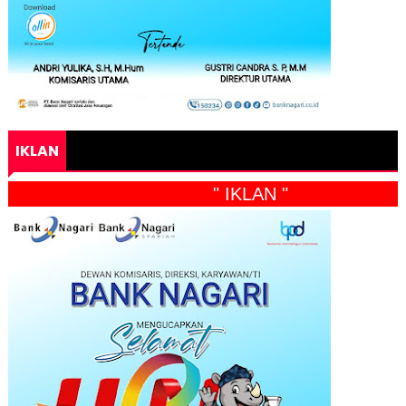
IKLAN
" IKLAN "