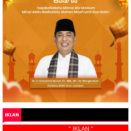
IKLAN
" IKLAN "