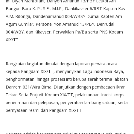
Inf Diyan Mantofani, Danyon Arhanud 13/PBY Letkol Arh
Bangun Bara K. P., S.E., M.I.P., Dankikavser 6/RBT Kapten Kav
A.M. Ritonga, Dandenarhanud 004/WBSY Dumai Kapten Arh
Agum Gumilar, Personel Yon Arhanud 13/PBY, Denrudal
004/WBY, dan Kikavser, Perwakilan Pa/Ba serta PNS Kodam
XIX/TT.
‎Rangkaian kegiatan dimulai dengan laporan perwira acara
kepada Pangdam XIX/TT, menyanyikan Lagu Indonesia Raya,
penghormatan, hingga prosesi inti berupa serah terima jabatan
Danrem 031/Wira Bima. Dilanjutkan dengan pembacaan Ikrar
Tekad Setia Prajurit Kodam XIX/TT, pelaksanaan tradisi korps
penerimaan dan pelepasan, penyerahan lambang satuan, serta
pernyataan resmi dari Pangdam XIX/TT.