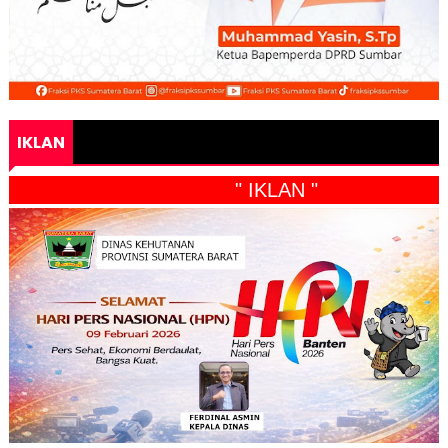
IKLAN
" IKLAN "