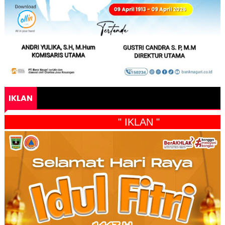
IKLAN
" IKLAN "