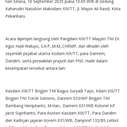
hari Selasa, 16 September 2025 pukul 10.00 WIB di Gedung
Kaharudin Nasution Makodam XIX/TT, Jl. Mayor Ali Rasid, Kota
Pekanbaru.
‎Acara dipimpin langsung oleh Pangdam XIX/TT Mayjen TNI Dr.
Agus Hadi Waluyo, S.A.P.,M.M.,CHRMP, dan dihadiri oleh
sejumlah pejabat utama Kodam XIX/TT, para Danrem,
Dandim, serta perwakilan prajurit dan PNS. Hadir dalam
kesempatan tersebut antara lain:
‎Kasdam XIX/TT Brigjen TNI Bagus Suryadi Tayo, Irdam XIX/TT
Brigjen TNI Totok Sutrisno, Danrem 033/WP Brigjen TNI
Bambang Herqutanto, M.Han., Danrem 031/WB Kolonel Inf
Jarot Suprihanto, Para Asisten Kasdam XIX/TT, Para Dandim
dan Kadisjan jajaran Korem 031/WB, Danyonif 132/BS Letkol