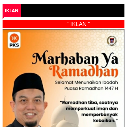
IKLAN
" IKLAN "