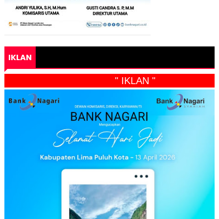
IKLAN
" IKLAN "