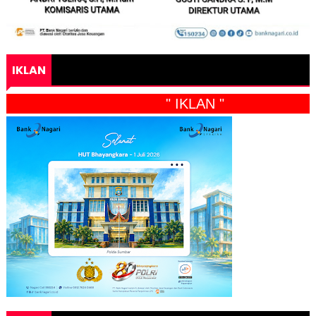
IKLAN
" IKLAN "