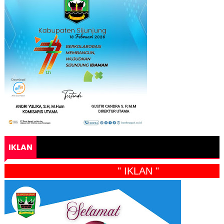
IKLAN
" IKLAN "