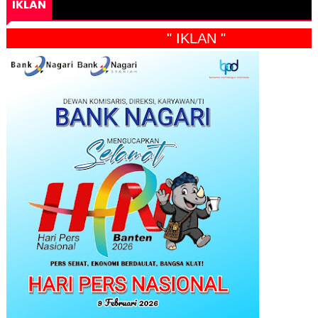
IKLAN
" IKLAN "