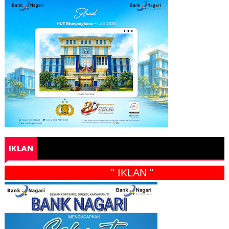
IKLAN
" IKLAN "