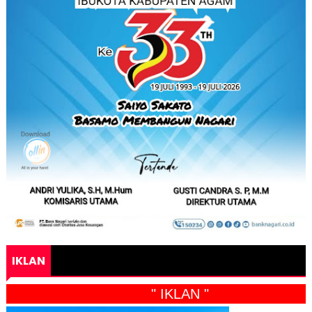
IKLAN
" IKLAN "