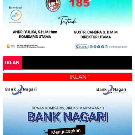
IKLAN
" IKLAN "