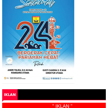
IKLAN
" IKLAN "