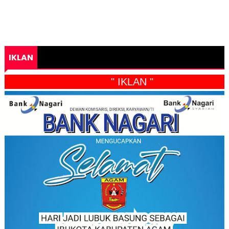
IKLAN
" IKLAN "