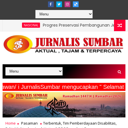
Progres Preservasi Pembangunan Jembatan Ruas Padang–
NAL
rta Wartawan/ i JurnalisSumbar mengucapkan " S
Home
Pasaman
Terbentuk, Tim Pemberdayaan Disabilitas,