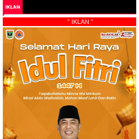
IKLAN
" IKLAN "