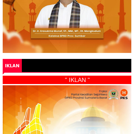
IKLAN
" IKLAN "