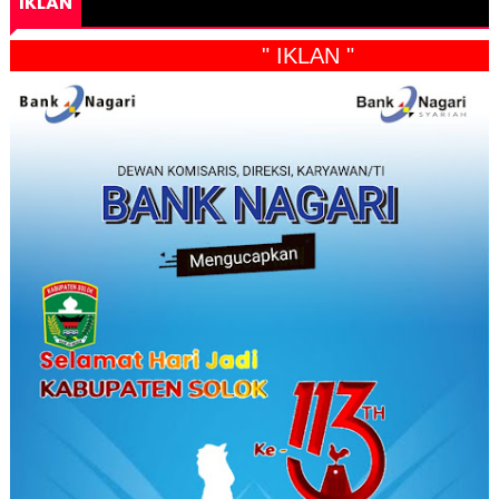
IKLAN
" IKLAN "