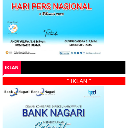
IKLAN
" IKLAN "