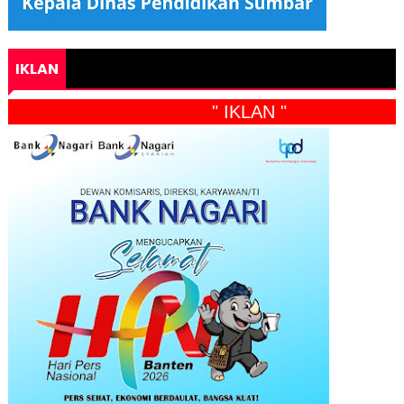
IKLAN
" IKLAN "