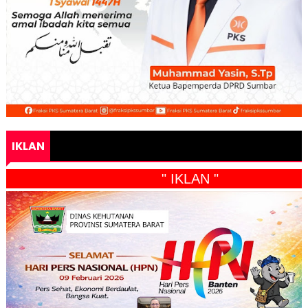
IKLAN
" IKLAN "