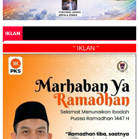
IKLAN
" IKLAN "