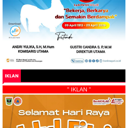
IKLAN
" IKLAN "