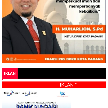
IKLAN
" IKLAN "