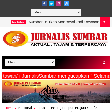
bar Usulkan Mentawai Jadi Kawasan Tambak Udang Terintegrasi,
eserta Wartawan/ i JurnalisSumbar mengucapkan "
Home
Nasional
Pertajam Insting Tempur, Prajurit Yonif 2