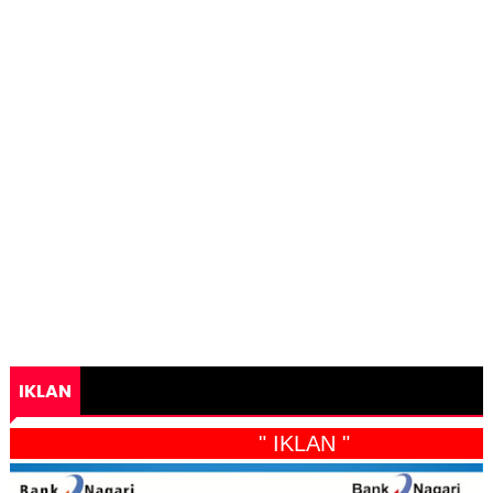
IKLAN
" IKLAN "