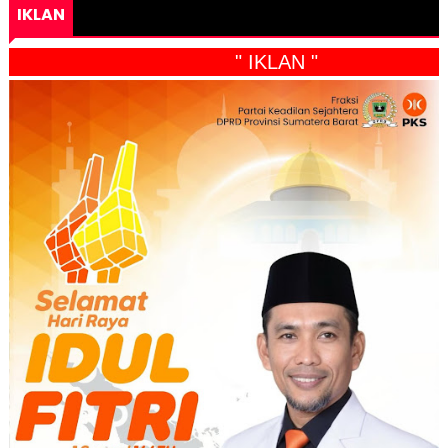
IKLAN
" IKLAN "