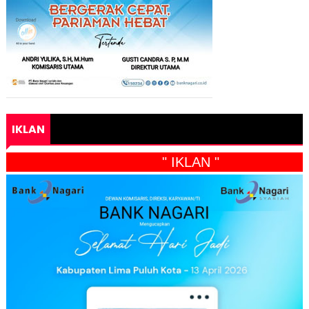
IKLAN
" IKLAN "