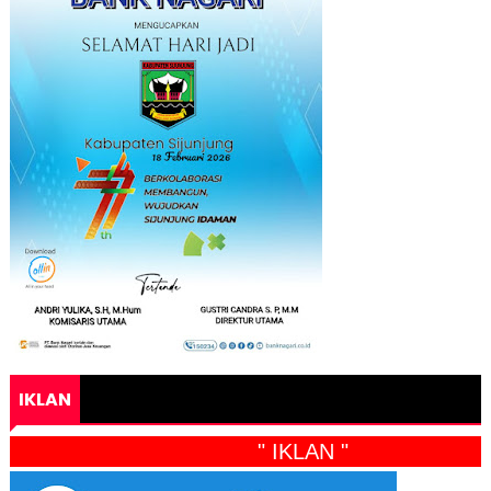
IKLAN
" IKLAN "