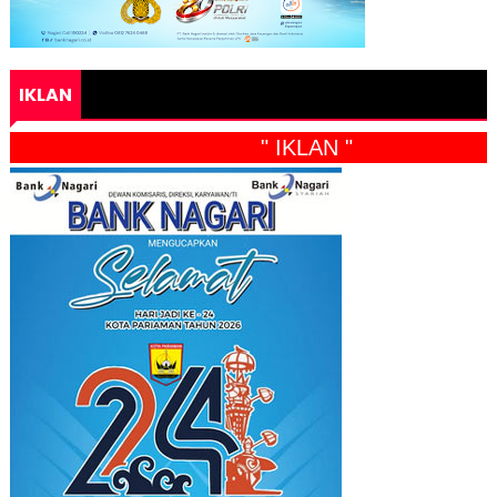
IKLAN
" IKLAN "