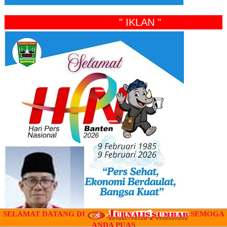
" IKLAN "
SELAMAT DATANG DI
SEMOGA
ANDA PUAS