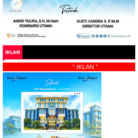
IKLAN
" IKLAN "