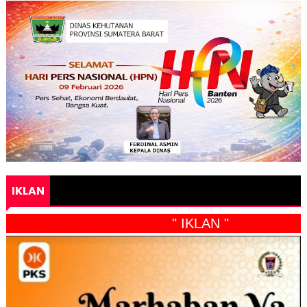
IKLAN
" IKLAN "