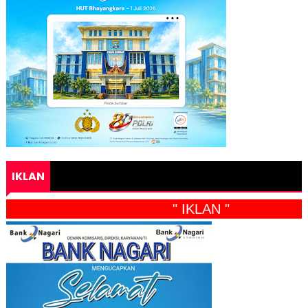
IKLAN
" IKLAN "