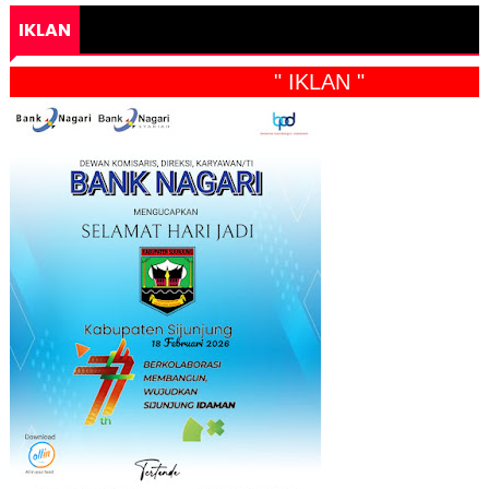
IKLAN
" IKLAN "