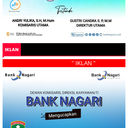
IKLAN
" IKLAN "