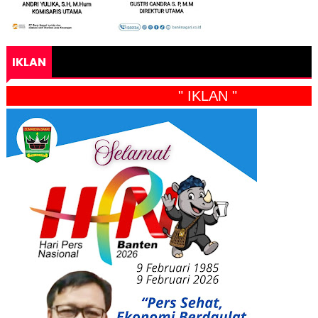
IKLAN
" IKLAN "