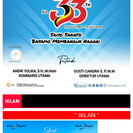
IKLAN
" IKLAN "