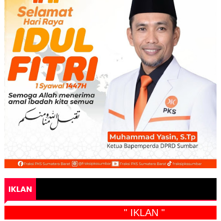
IKLAN
" IKLAN "