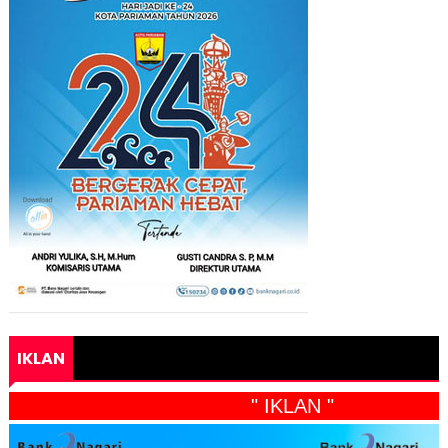
IKLAN
" IKLAN "