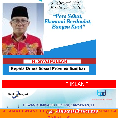
" IKLAN "
SELAMAT DATANG DI
SEMOGA
ANDA PUAS