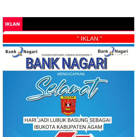
IKLAN
" IKLAN "