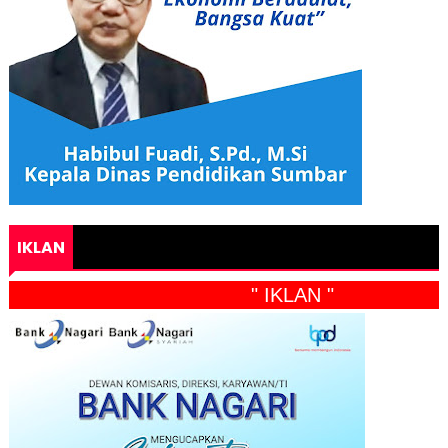
IKLAN
" IKLAN "