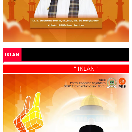
IKLAN
" IKLAN "