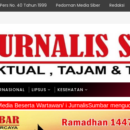
Pers No. 40 Tahun 1999
Pedoman Media Siber
Redaksi
PADANG
Sesuai PeRencana
ERNASIONAL
LIPSUS
KESEHATAN
 Media Beserta Wartawan/ i JurnalisSumbar meng