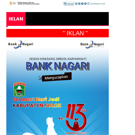
IKLAN
" IKLAN "