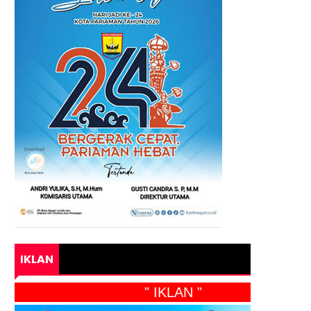
IKLAN
" IKLAN "