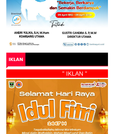
IKLAN
" IKLAN "