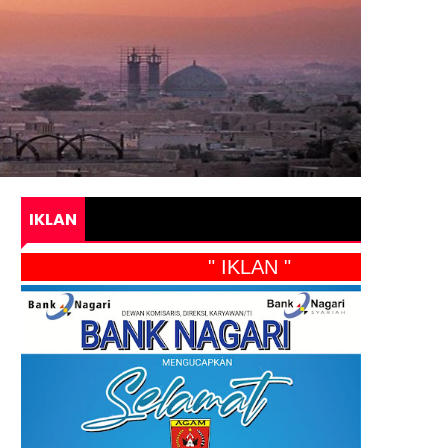
IKLAN
" IKLAN "