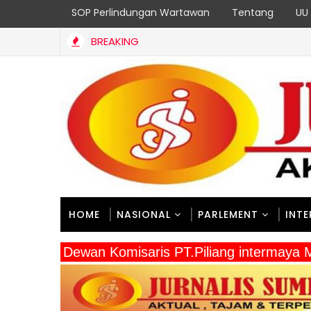
SOP Perlindungan Wartawan
Tentang
UU 
BREAKING
di Dinas BMCKTR Sumbar untuk 18 Program Strategis Berjalan 
HOME
NASIONAL
PARLEMENT
INT
" Dewan Komisaris PT.Piliang intermaya