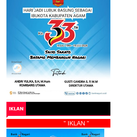
IKLAN
" IKLAN "