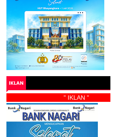
IKLAN
" IKLAN "