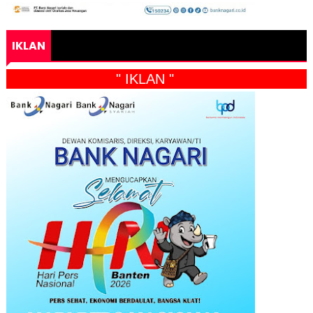
IKLAN
" IKLAN "