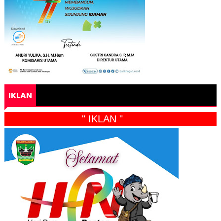
IKLAN
" IKLAN "