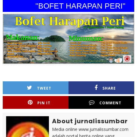
"BOFET HARAPAN PERI"
TWEET
SHARE
PIN IT
COMMENT
About jurnalissumbar
Media online www.jurnalissumbar.com
adalah portal berita online yang