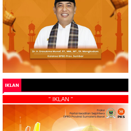
IKLAN
" IKLAN "