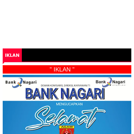
IKLAN
" IKLAN "