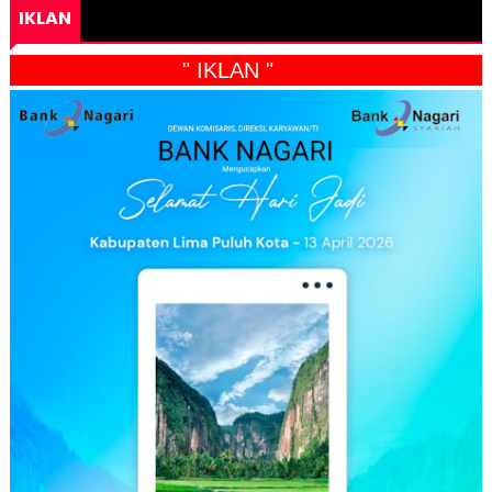
IKLAN
" IKLAN "