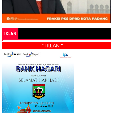
IKLAN
" IKLAN "