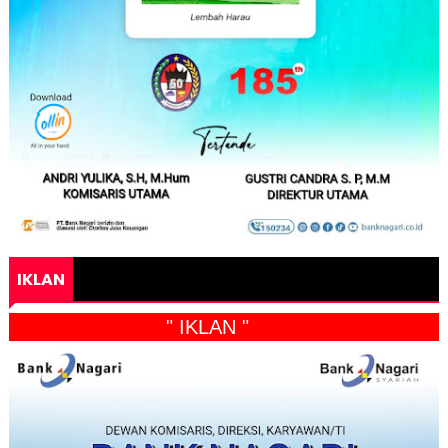
IKLAN
" IKLAN "