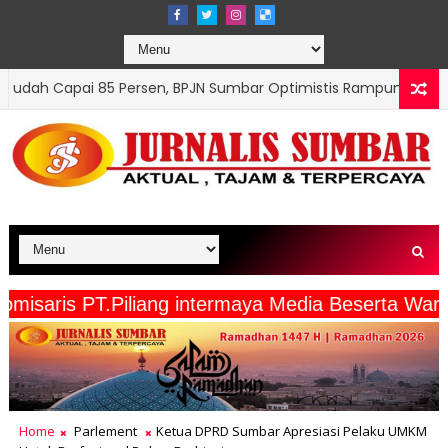
rsen, BPJN Sumbar Optimistis Rampung Tepat Waktu
OPINI
is PT.Piliang intermaya Media Beserta Wartawan/
Home
Parlement
Ketua DPRD Sumbar Apresiasi Pelaku UMKM