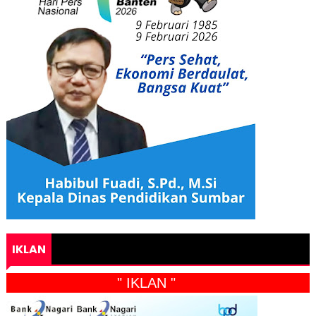
IKLAN
" IKLAN "