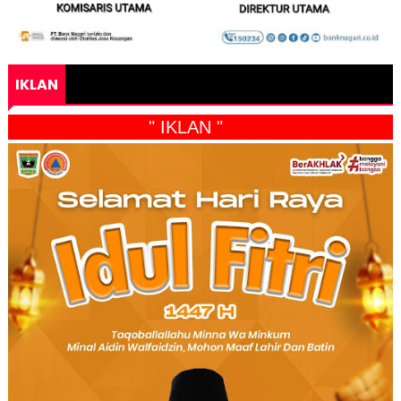
IKLAN
" IKLAN "