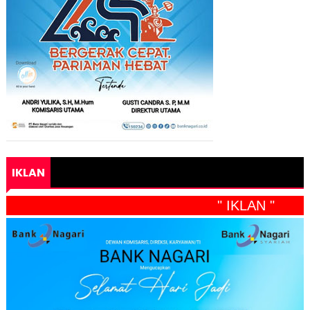
IKLAN
" IKLAN "