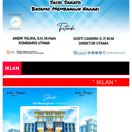
IKLAN
" IKLAN "