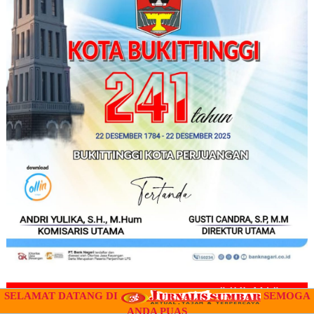
" IKLAN "
SELAMAT DATANG DI
SEMOGA
ANDA PUAS