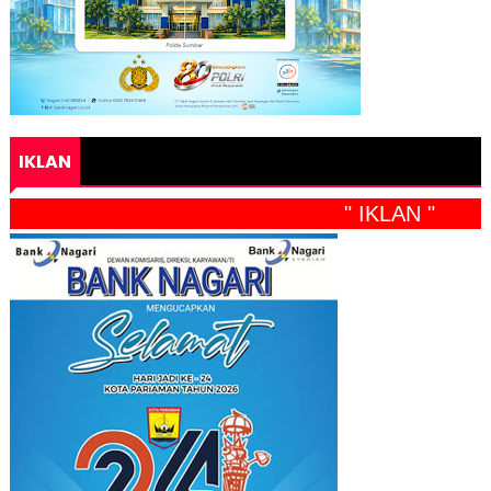
IKLAN
" IKLAN "