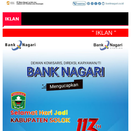
IKLAN
" IKLAN "