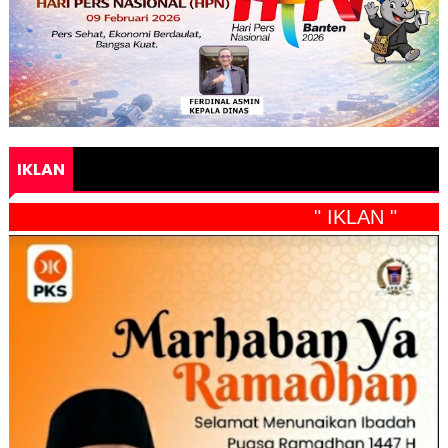
IKLAN
" IKLAN "