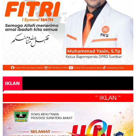
IKLAN
" IKLAN "