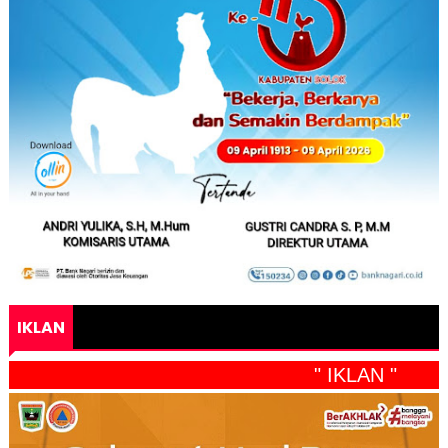
IKLAN
" IKLAN "