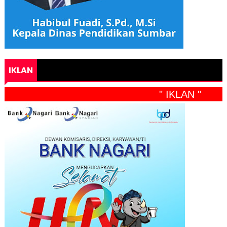
IKLAN
" IKLAN "