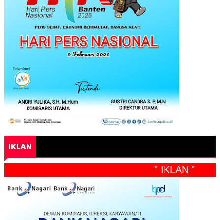
IKLAN
" IKLAN "