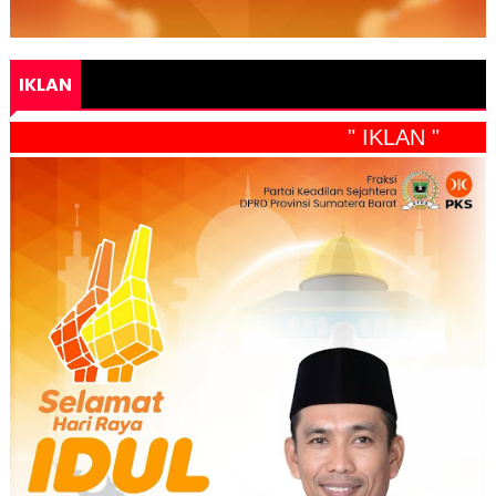
IKLAN
" IKLAN "