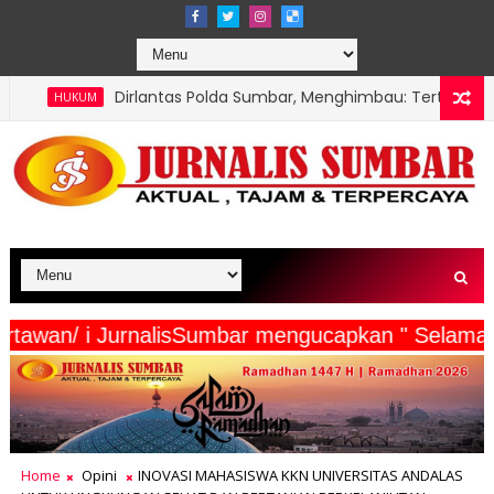
Dirlantas Polda Sumbar, Menghimbau: Tertib Kendaraan Lewat P
erta Wartawan/ i JurnalisSumbar mengucapkan " 
Home
Opini
INOVASI MAHASISWA KKN UNIVERSITAS ANDALAS