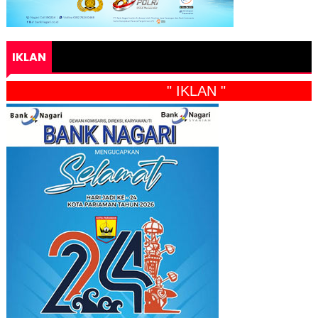
IKLAN
" IKLAN "