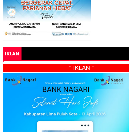
IKLAN
" IKLAN "