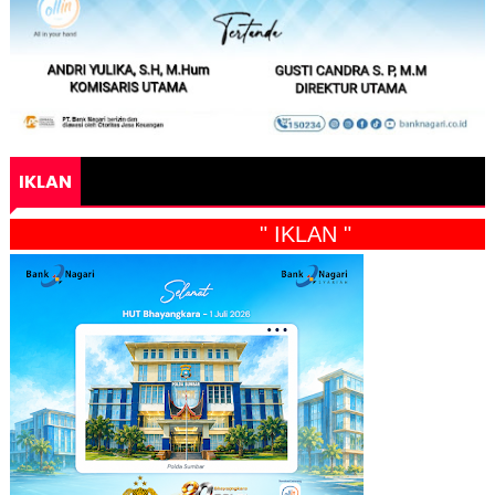
IKLAN
" IKLAN "