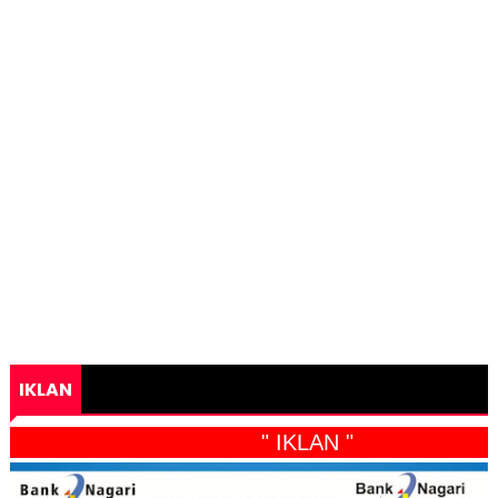
IKLAN
" IKLAN "