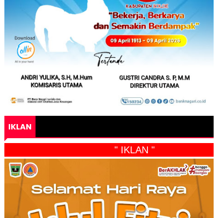
IKLAN
" IKLAN "