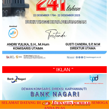
" IKLAN "
SELAMAT DATANG DI
SEMOGA
ANDA PUAS