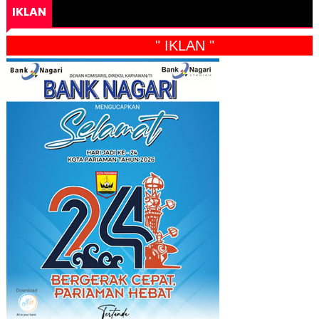
IKLAN
" IKLAN "