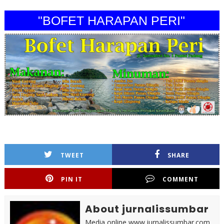
"BOFET HARAPAN PERI"
TWEET
SHARE
PIN IT
COMMENT
About jurnalissumbar
Media online www.jurnalissumbar.com