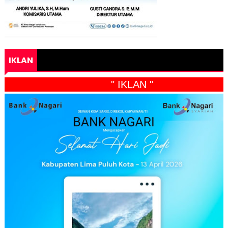
IKLAN
" IKLAN "