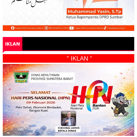
IKLAN
" IKLAN "