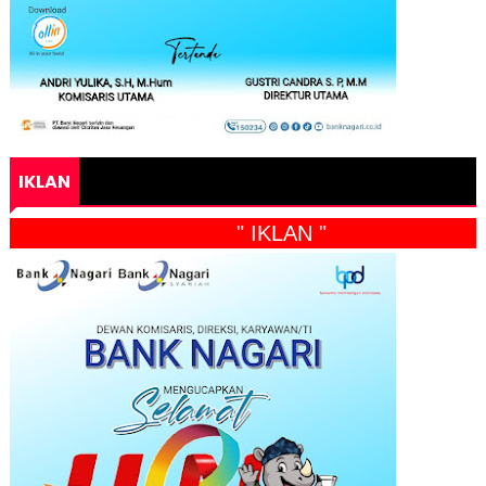
IKLAN
" IKLAN "