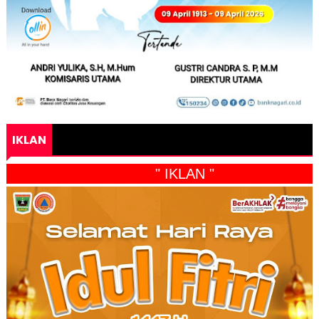
IKLAN
" IKLAN "