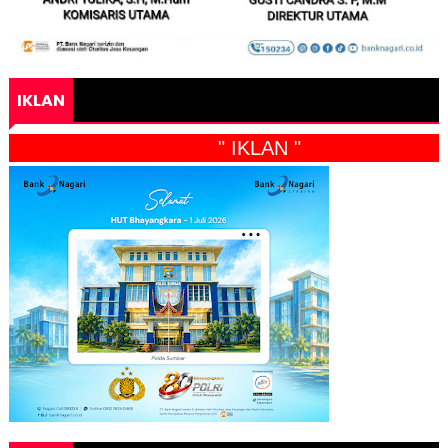
IKLAN
" IKLAN "