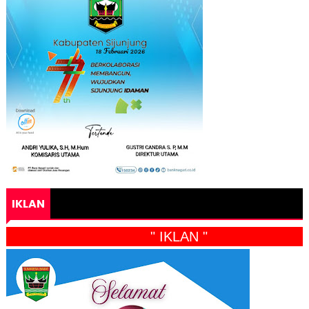
IKLAN
" IKLAN "