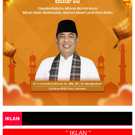
IKLAN
" IKLAN "