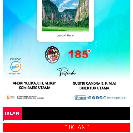
IKLAN
" IKLAN "