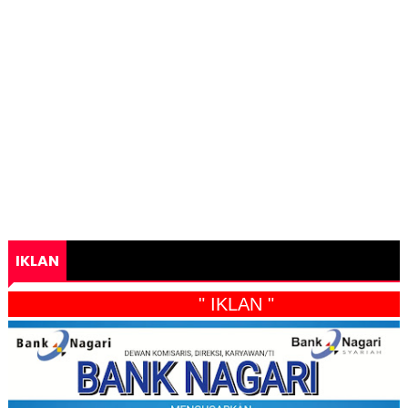
IKLAN
" IKLAN "