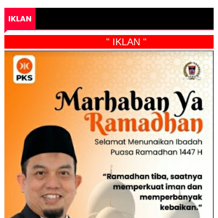
IKLAN
" IKLAN "