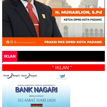
IKLAN
" IKLAN "