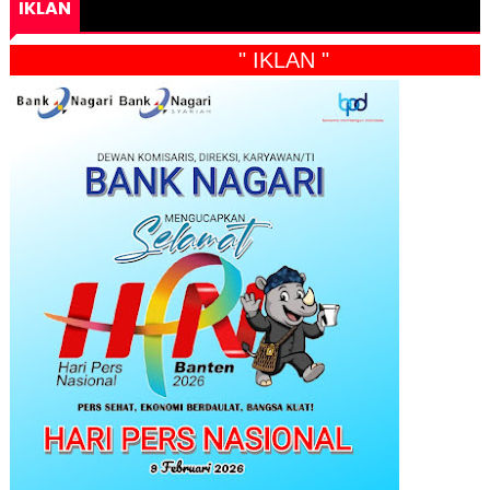
IKLAN
" IKLAN "