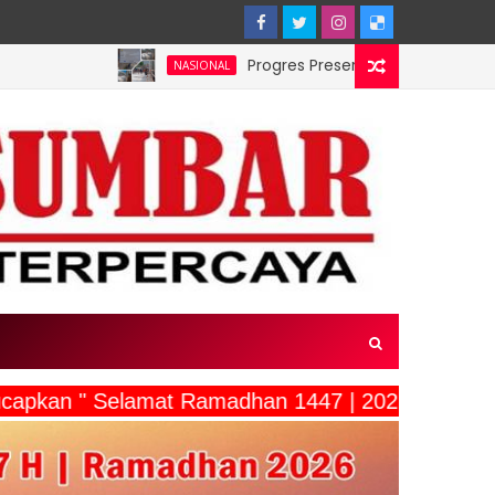
Progres Preservasi Pembangunan Jembatan 
NASIONAL
ucapkan " Selamat Ramadhan 1447 | 2026"