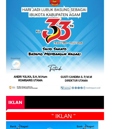
IKLAN
" IKLAN "