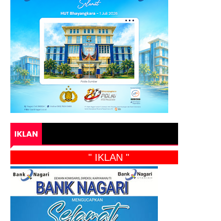
IKLAN
" IKLAN "