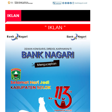
IKLAN
" IKLAN "