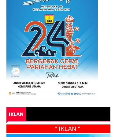
IKLAN
" IKLAN "