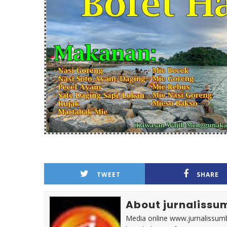
TWEET
SHARE
About jurnalissu
Media online www.jurnalissumb