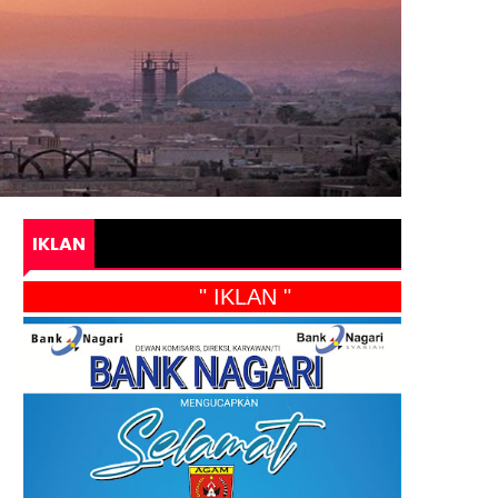
IKLAN
" IKLAN "