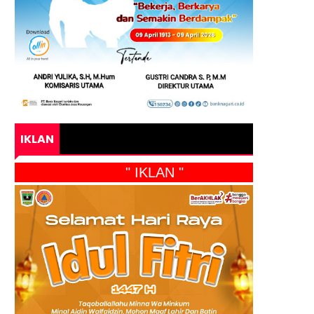
IKLAN
" IKLAN "