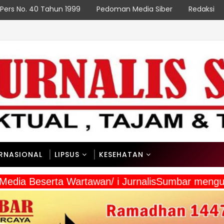
Pers No. 40 Tahun 1999
Pedoman Media Siber
Redaksi
ERNASIONAL
LIPSUS
KESEHATAN
 Media Beserta Wartawan/ i JurnalisSumbar meng