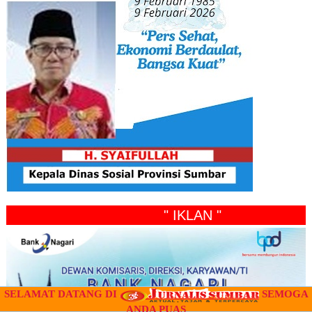
" IKLAN "
SELAMAT DATANG DI
SEMOGA
ANDA PUAS