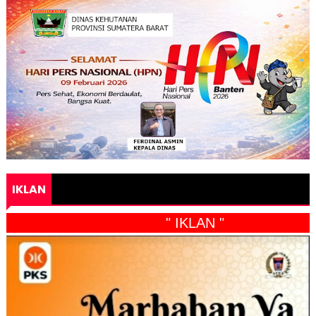
IKLAN
" IKLAN "