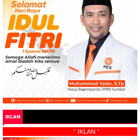
IKLAN
" IKLAN "