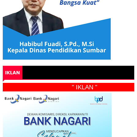
IKLAN
" IKLAN "