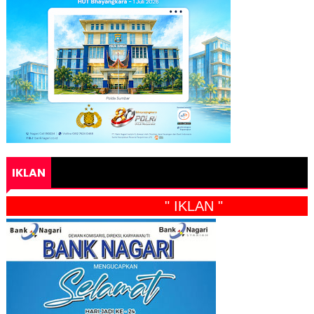
IKLAN
" IKLAN "