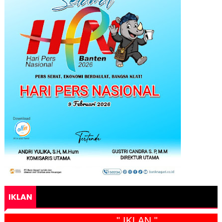
IKLAN
" IKLAN "