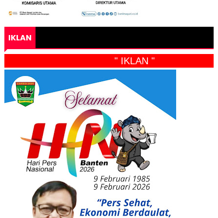
IKLAN
" IKLAN "