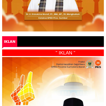
IKLAN
" IKLAN "