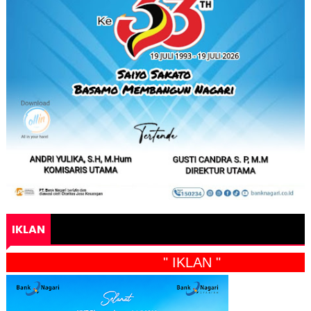
IKLAN
" IKLAN "