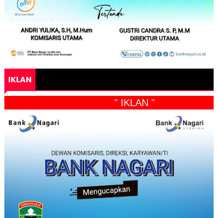
IKLAN
" IKLAN "