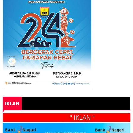
IKLAN
" IKLAN "