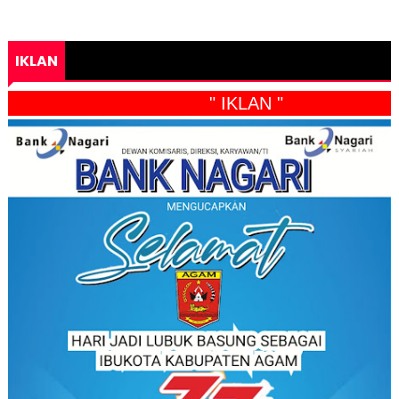
IKLAN
" IKLAN "