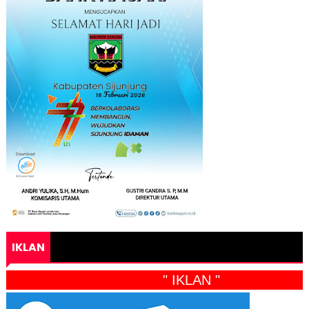
IKLAN
" IKLAN "