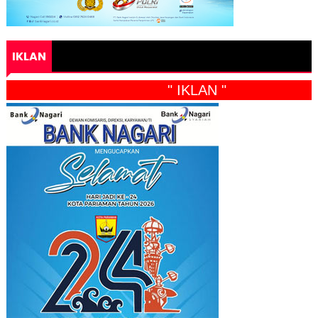
IKLAN
" IKLAN "