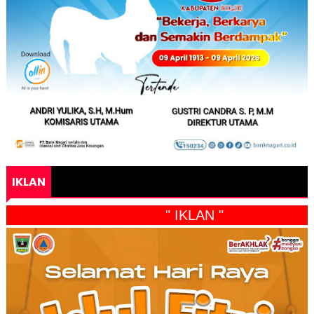
IKLAN
" IKLAN "