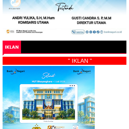
IKLAN
" IKLAN "