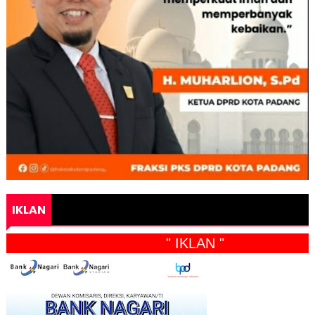
IKLAN
" IKLAN "