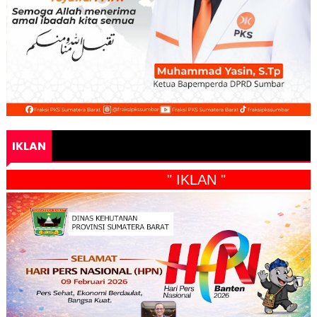
IKLAN
" IKLAN "