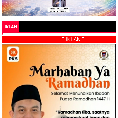
IKLAN
" IKLAN "