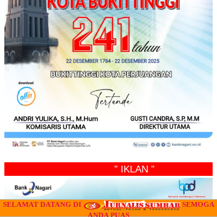
" IKLAN "
SELAMAT DATANG DI
SEMOGA
ANDA PUAS