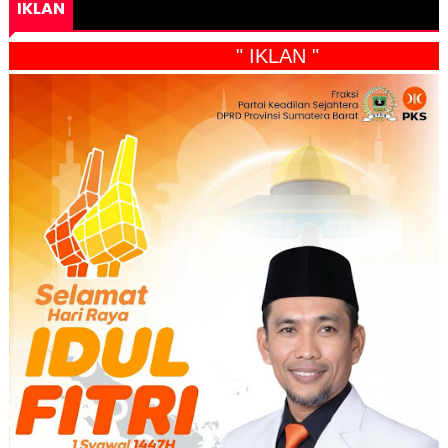
IKLAN
" IKLAN "