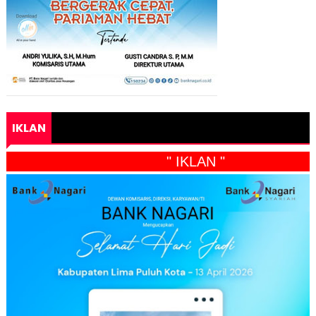
IKLAN
" IKLAN "