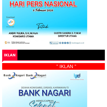
IKLAN
" IKLAN "