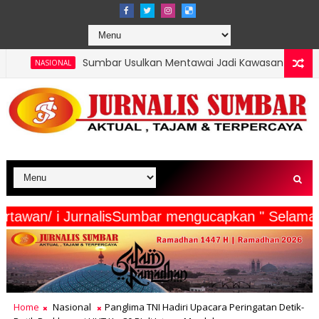
mbar Usulkan Mentawai Jadi Kawasan Tambak Udang Terintegrasi
njaga Alam, Mempererat Persaudaraan, Satgas Yonif 2 Marinir da
eserta Wartawan/ i JurnalisSumbar mengucapkan "
Home
Nasional
Panglima TNI Hadiri Upacara Peringatan Detik-