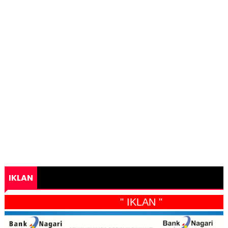
IKLAN
" IKLAN "