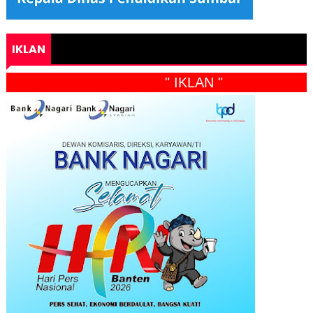
IKLAN
" IKLAN "