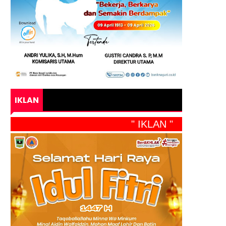
IKLAN
" IKLAN "