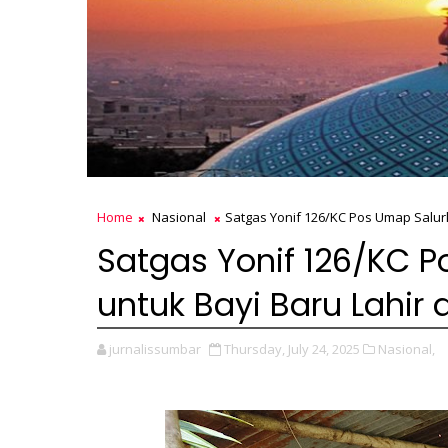
Home
Nasional
Satgas Yonif 126/KC Pos Umap Salur
Satgas Yonif 126/KC 
untuk Bayi Baru Lahir
jurnalissumbar
Thursday, July 24, 2025
Nasional,