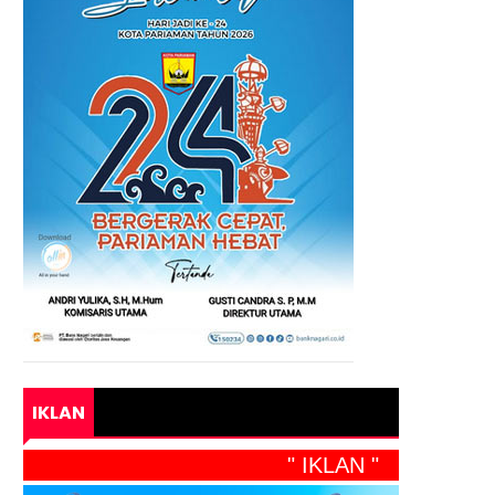
IKLAN
" IKLAN "