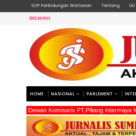
SOP Perlindungan Wartawan
Tentang
UU 
BREAKING
HOME
NASIONAL
PARLEMENT
INT
" Dewan Komisaris PT.Piliang intermay