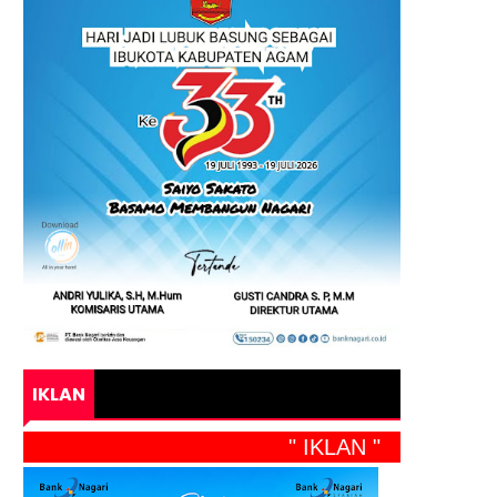
IKLAN
" IKLAN "