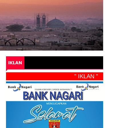
IKLAN
" IKLAN "