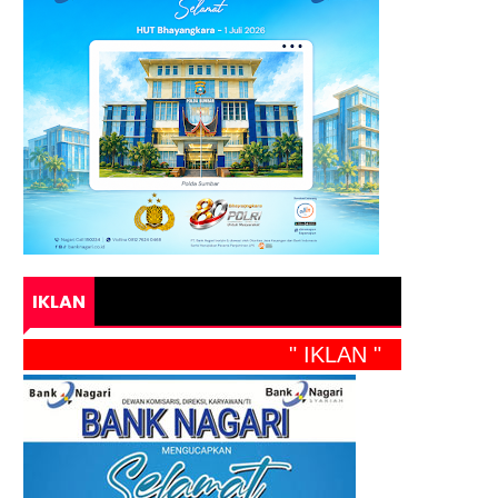
IKLAN
" IKLAN "