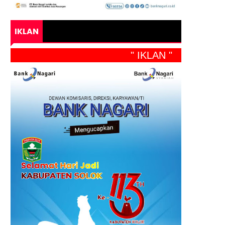
IKLAN
" IKLAN "