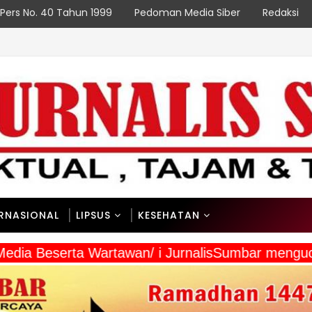
Pers No. 40 Tahun 1999
Pedoman Media Siber
Redaksi
ERNASIONAL
LIPSUS
KESEHATAN
a Media Beserta Wartawan/ i JurnalisSumbar meng