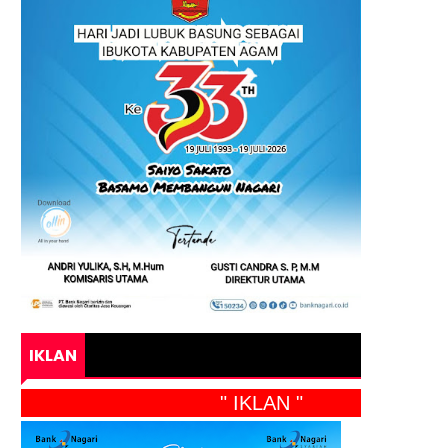
IKLAN
" IKLAN "