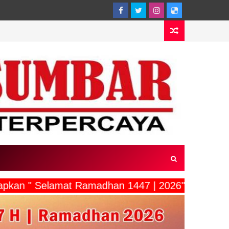
capkan " Selamat Ramadhan 1447 | 2026"