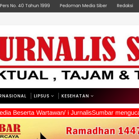
Pers No. 40 Tahun 1999
Pedoman Media Siber
Redaksi
ERNASIONAL
LIPSUS
KESEHATAN
 Media Beserta Wartawan/ i JurnalisSumbar mengu