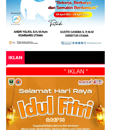
IKLAN
" IKLAN "