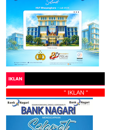
IKLAN
" IKLAN "