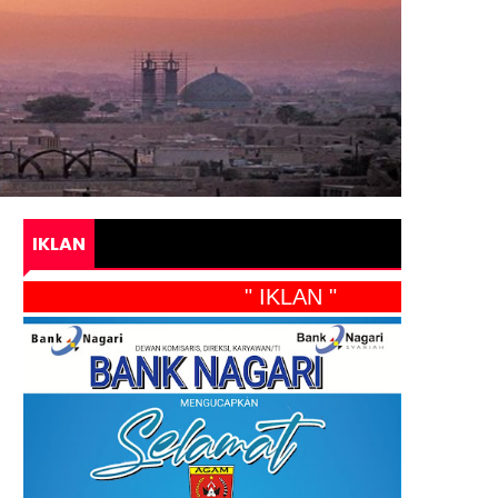
IKLAN
" IKLAN "