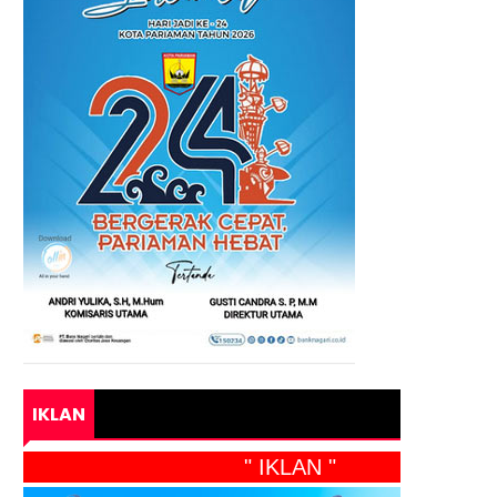
IKLAN
" IKLAN "