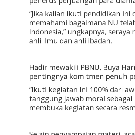
penerus perjuangan para ulama
“Jika kalian ikuti pendidikan in
memahami bagaimana NU telah 
Indonesia,” ungkapnya, seraya
ahli ilmu dan ahli ibadah.
Hadir mewakili PBNU, Buya Ha
pentingnya komitmen penuh pe
“Ikuti kegiatan ini 100% dari aw
tanggung jawab moral sebagai k
membuka kegiatan secara resm
Selain penyampaian materi, ac