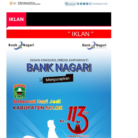
IKLAN
" IKLAN "