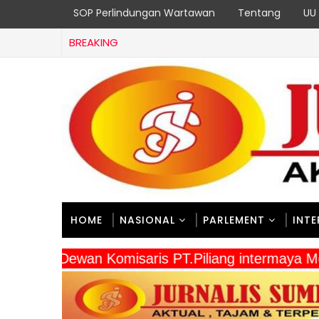
SOP Perlindungan Wartawan
Tentang
UU 
BREAKING
HOME
NASIONAL
PARLEMENT
INT
" Dewan Komisaris PT.Piliang intermaya