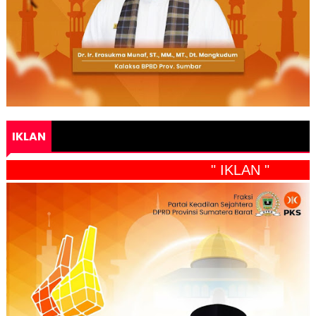
IKLAN
" IKLAN "