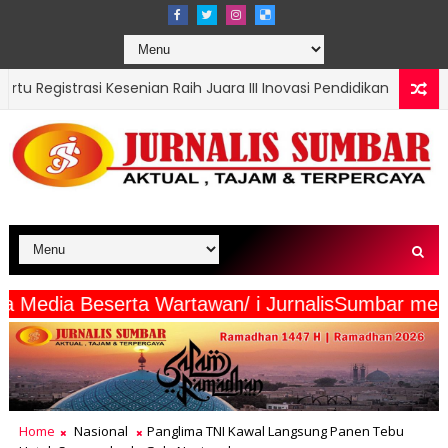
an Raih Juara III Inovasi Pendidikan
TMMD Ke-129 
NASIONAL
 intermaya Media Beserta Wartawan/ i JurnalisS
Home
Nasional
Panglima TNI Kawal Langsung Panen Tebu