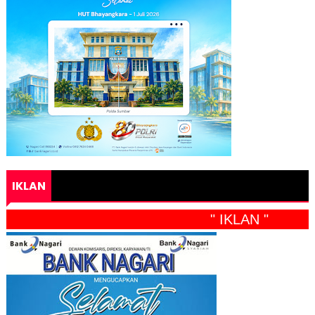
IKLAN
" IKLAN "