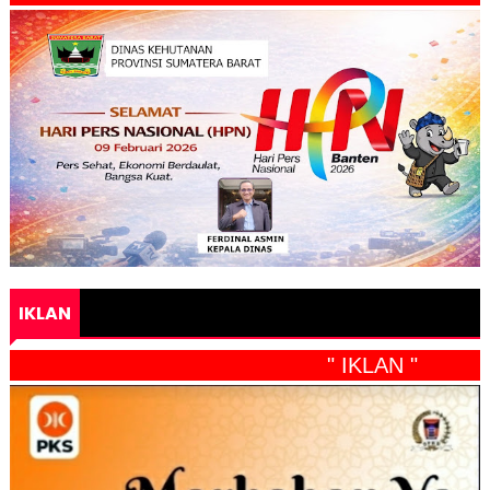
IKLAN
" IKLAN "