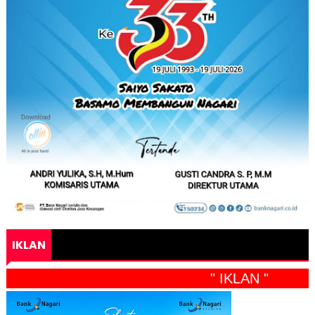
IKLAN
" IKLAN "