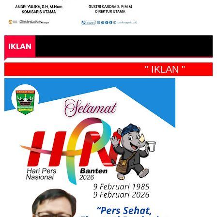
IKLAN
" IKLAN "