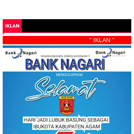
IKLAN
" IKLAN "