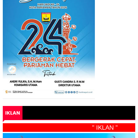
IKLAN
" IKLAN "