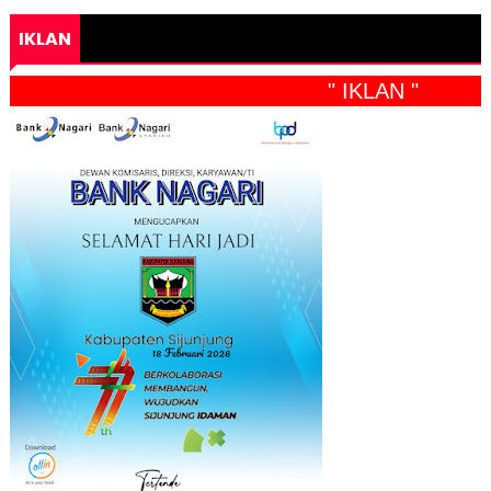
IKLAN
" IKLAN "