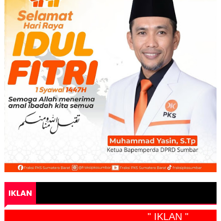
IKLAN
" IKLAN "