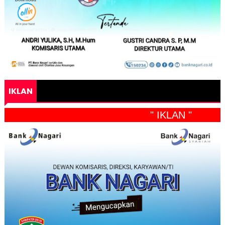
IKLAN
" IKLAN "