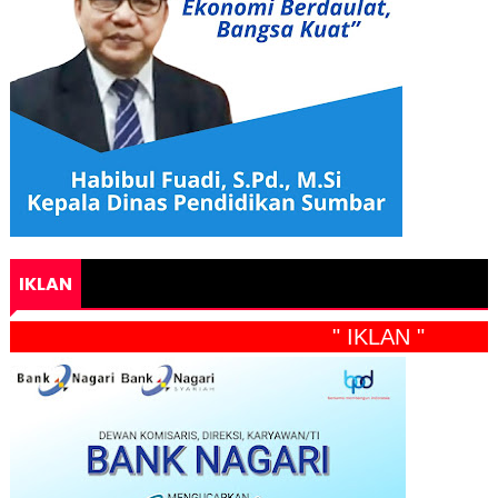
IKLAN
" IKLAN "