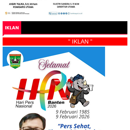
IKLAN
" IKLAN "