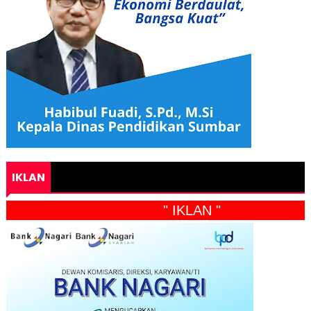
IKLAN
" IKLAN "