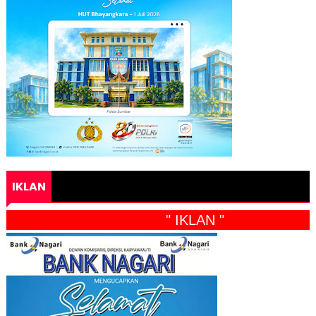
IKLAN
" IKLAN "