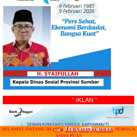
" IKLAN "
SELAMAT DATANG DI
SEMOGA
ANDA PUAS