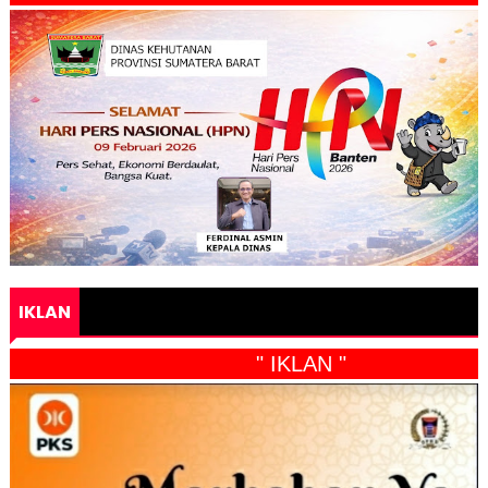
IKLAN
" IKLAN "