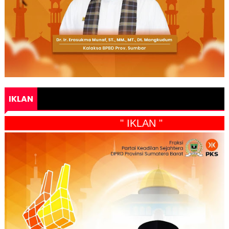
IKLAN
" IKLAN "