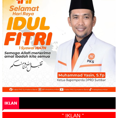
IKLAN
" IKLAN "