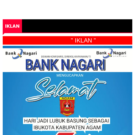
IKLAN
" IKLAN "