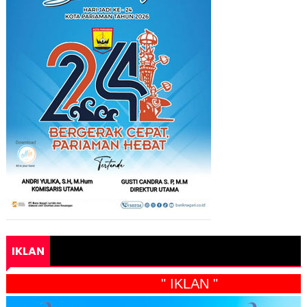
IKLAN
" IKLAN "