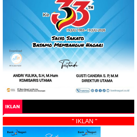
IKLAN
" IKLAN "