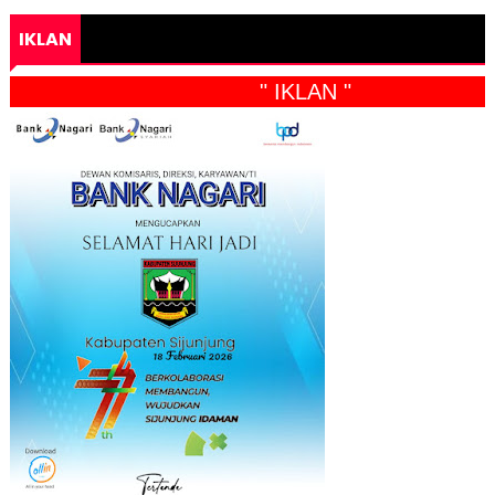
IKLAN
" IKLAN "