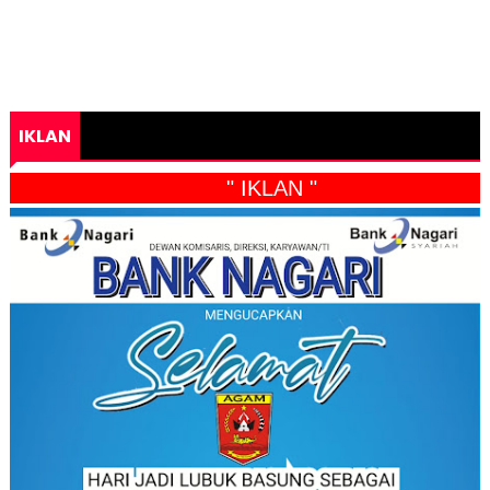
IKLAN
" IKLAN "