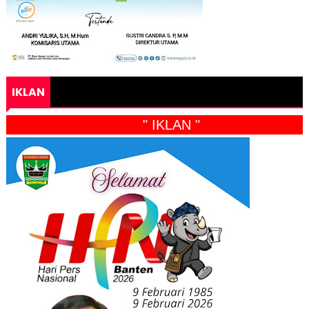
IKLAN
" IKLAN "