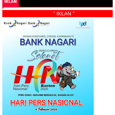
IKLAN
" IKLAN "