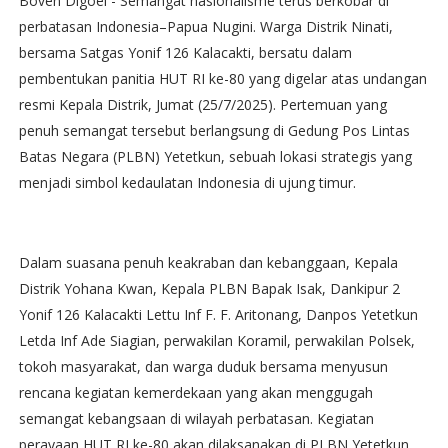
Boven Digoel - Semangat nasionalisme terus berkobar di
perbatasan Indonesia–Papua Nugini. Warga Distrik Ninati,
bersama Satgas Yonif 126 Kalacakti, bersatu dalam
pembentukan panitia HUT RI ke-80 yang digelar atas undangan
resmi Kepala Distrik, Jumat (25/7/2025). Pertemuan yang
penuh semangat tersebut berlangsung di Gedung Pos Lintas
Batas Negara (PLBN) Yetetkun, sebuah lokasi strategis yang
menjadi simbol kedaulatan Indonesia di ujung timur.
Dalam suasana penuh keakraban dan kebanggaan, Kepala
Distrik Yohana Kwan, Kepala PLBN Bapak Isak, Dankipur 2
Yonif 126 Kalacakti Lettu Inf F. F. Aritonang, Danpos Yetetkun
Letda Inf Ade Siagian, perwakilan Koramil, perwakilan Polsek,
tokoh masyarakat, dan warga duduk bersama menyusun
rencana kegiatan kemerdekaan yang akan menggugah
semangat kebangsaan di wilayah perbatasan. Kegiatan
perayaan HUT RI ke-80 akan dilaksanakan di PLBN Yetetkun,