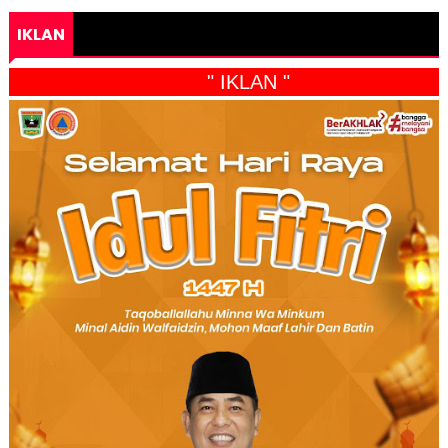
IKLAN
" IKLAN "