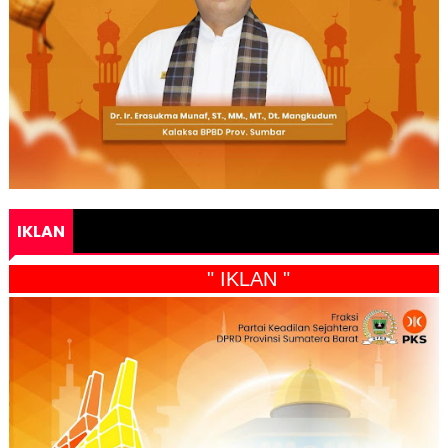
IKLAN
" IKLAN "