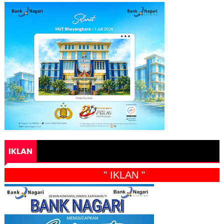
IKLAN
" IKLAN "