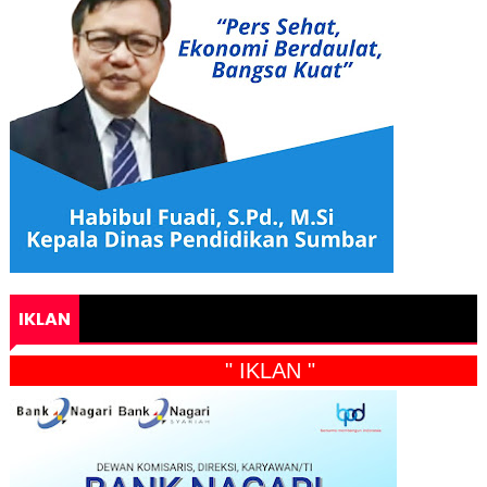
IKLAN
" IKLAN "