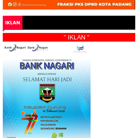
IKLAN
" IKLAN "