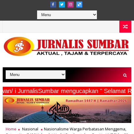
ta Wartawan/ i JurnalisSumbar mengucapkan " Se
Home
Nasional
Nasionalisme Warga Perbatasan Menggema,