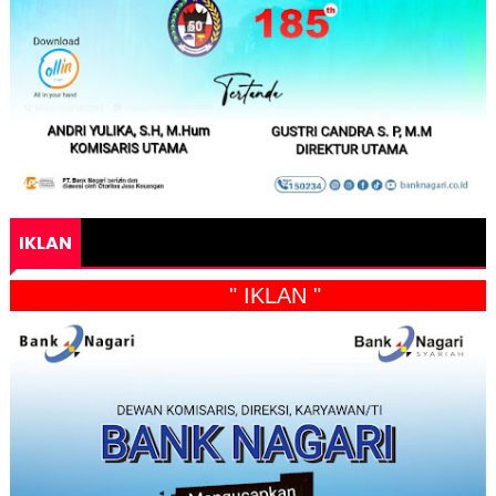
IKLAN
" IKLAN "