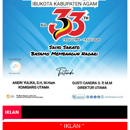
IKLAN
" IKLAN "