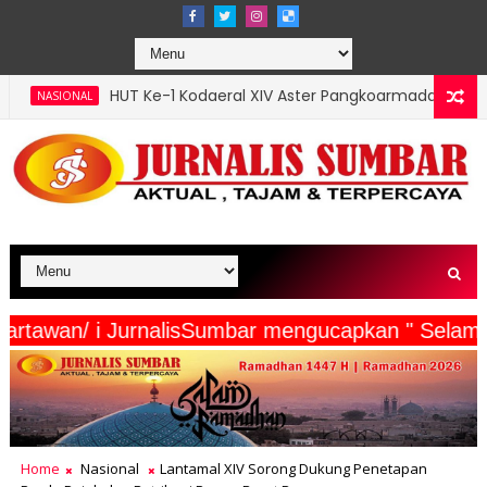
e-1 Kodaeral XIV Aster Pangkoarmada III Hadiri Bakti Sosial dan 
eserta Wartawan/ i JurnalisSumbar mengucapkan 
Home
Nasional
Lantamal XIV Sorong Dukung Penetapan