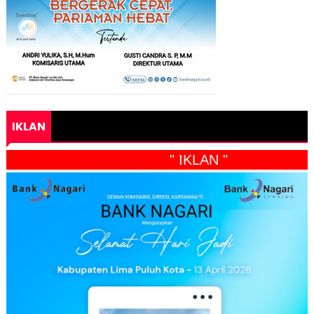
IKLAN
" IKLAN "