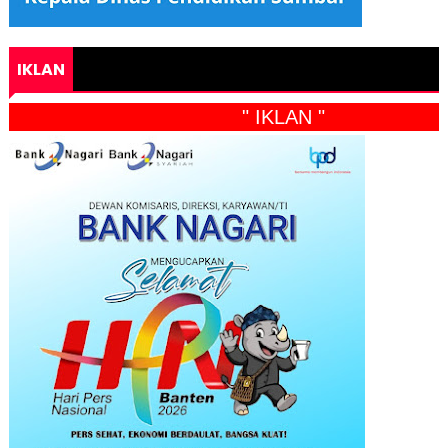
IKLAN
" IKLAN "