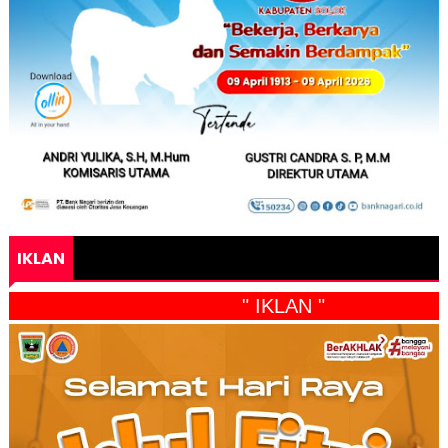
IKLAN
" IKLAN "