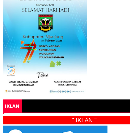
IKLAN
" IKLAN "