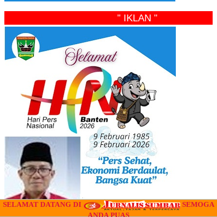
" IKLAN "
SELAMAT DATANG DI
SEMOGA
ANDA PUAS