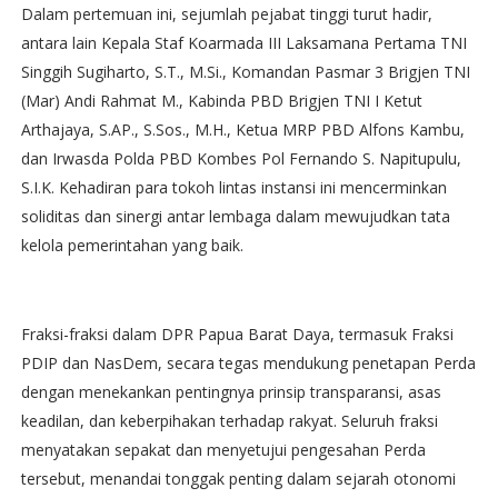
Dalam pertemuan ini, sejumlah pejabat tinggi turut hadir,
antara lain Kepala Staf Koarmada III Laksamana Pertama TNI
Singgih Sugiharto, S.T., M.Si., Komandan Pasmar 3 Brigjen TNI
(Mar) Andi Rahmat M., Kabinda PBD Brigjen TNI I Ketut
Arthajaya, S.AP., S.Sos., M.H., Ketua MRP PBD Alfons Kambu,
dan Irwasda Polda PBD Kombes Pol Fernando S. Napitupulu,
S.I.K. Kehadiran para tokoh lintas instansi ini mencerminkan
soliditas dan sinergi antar lembaga dalam mewujudkan tata
kelola pemerintahan yang baik.
Fraksi-fraksi dalam DPR Papua Barat Daya, termasuk Fraksi
PDIP dan NasDem, secara tegas mendukung penetapan Perda
dengan menekankan pentingnya prinsip transparansi, asas
keadilan, dan keberpihakan terhadap rakyat. Seluruh fraksi
menyatakan sepakat dan menyetujui pengesahan Perda
tersebut, menandai tonggak penting dalam sejarah otonomi