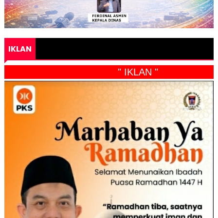
IKLAN
" IKLAN "