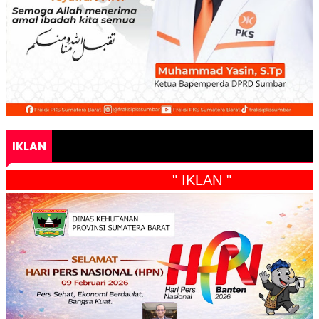
IKLAN
" IKLAN "