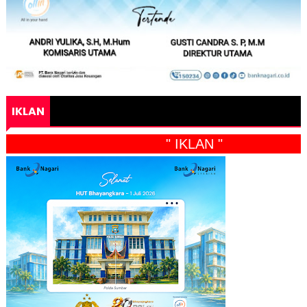
IKLAN
" IKLAN "