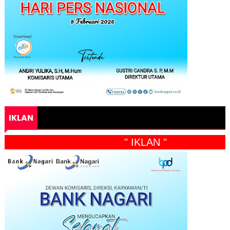
IKLAN
" IKLAN "