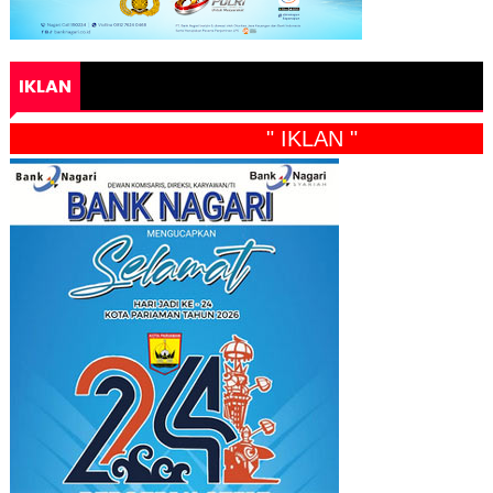
IKLAN
" IKLAN "