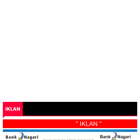
IKLAN
" IKLAN "