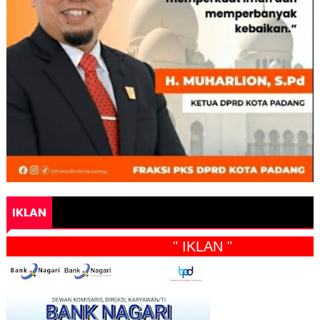
IKLAN
" IKLAN "