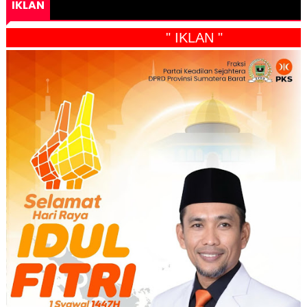
IKLAN
" IKLAN "