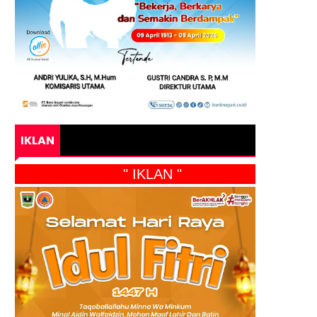
IKLAN
" IKLAN "