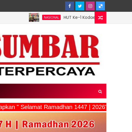
HUT Ke-1 Kodaeral XIV Aster Pangkoarmada III Ha
NASIONAL
capkan " Selamat Ramadhan 1447 | 2026"