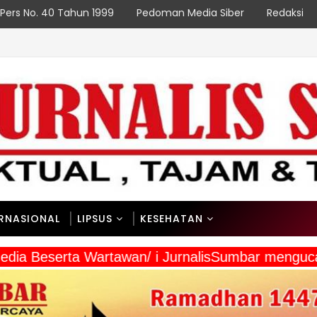
Pers No. 40 Tahun 1999
Pedoman Media Siber
Redaksi
ERNASIONAL
LIPSUS
KESEHATAN
 Media Beserta Wartawan/ i JurnalisSumbar mengu