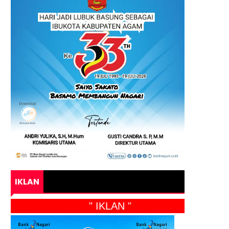
IKLAN
" IKLAN "