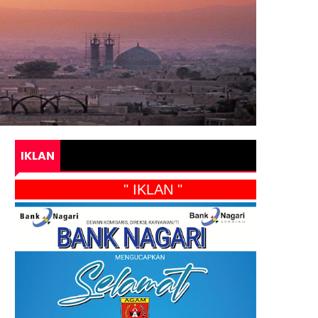
IKLAN
" IKLAN "