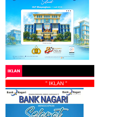
IKLAN
" IKLAN "