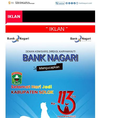
IKLAN
" IKLAN "