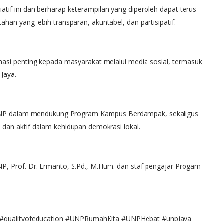
iatif ini dan berharap keterampilan yang diperoleh dapat terus
n yang lebih transparan, akuntabel, dan partisipatif.
si penting kepada masyarakat melalui media sosial, termasuk
Jaya.
 UNP dalam mendukung Program Kampus Berdampak, sekaligus
 dan aktif dalam kehidupan demokrasi lokal.
P, Prof. Dr. Ermanto, S.Pd., M.Hum. dan staf pengajar Progam
4 #qualityofeducation #UNPRumahKita #UNPHebat #unpjaya