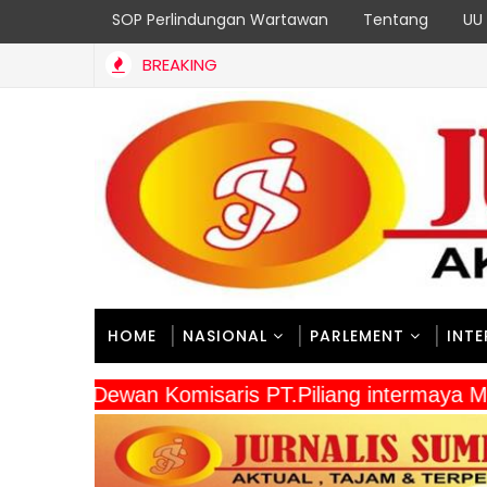
SOP Perlindungan Wartawan
Tentang
UU 
BREAKING
HOME
NASIONAL
PARLEMENT
INT
" Dewan Komisaris PT.Piliang intermaya