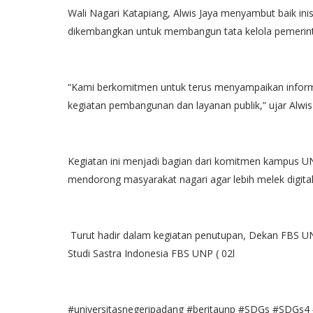
Wali Nagari Katapiang, Alwis Jaya menyambut baik inis
dikembangkan untuk membangun tata kelola pemerintaha
“Kami berkomitmen untuk terus menyampaikan informa
kegiatan pembangunan dan layanan publik,” ujar Alwis 
Kegiatan ini menjadi bagian dari komitmen kampus
mendorong masyarakat nagari agar lebih melek digital
Turut hadir dalam kegiatan penutupan, Dekan FBS UN
Studi Sastra Indonesia FBS UNP ( 02l
#universitasnegeripadang #beritaunp #SDGs #SDGs