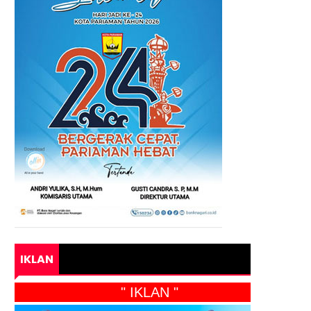
IKLAN
" IKLAN "