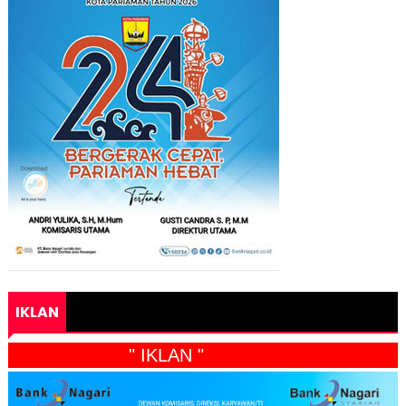
IKLAN
" IKLAN "