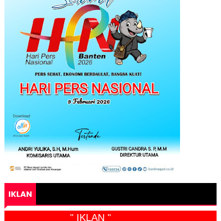
IKLAN
" IKLAN "