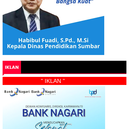
IKLAN
" IKLAN "