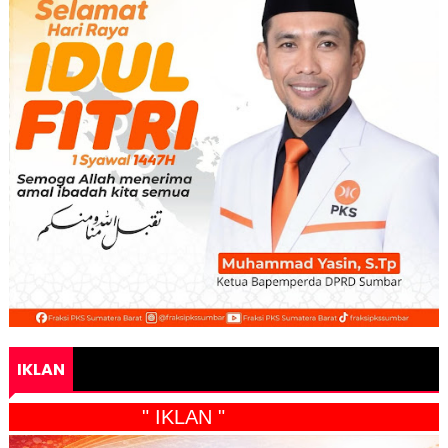
IKLAN
" IKLAN "