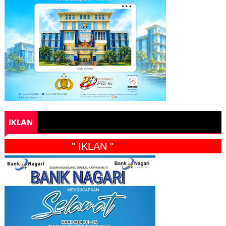
IKLAN
" IKLAN "