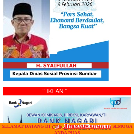
" IKLAN "
SELAMAT DATANG DI
SEMOGA
ANDA PUAS