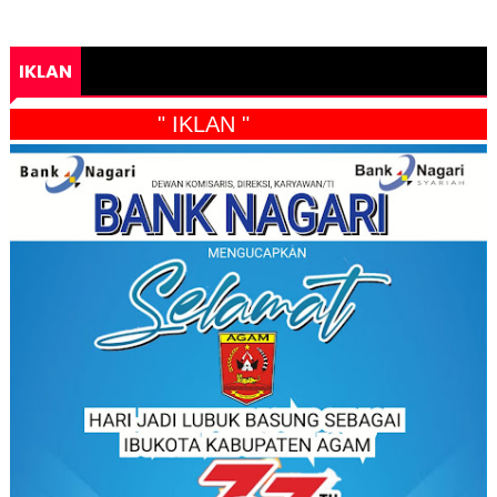
IKLAN
" IKLAN "