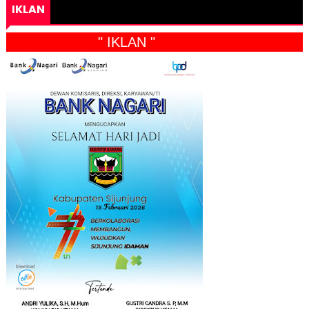
IKLAN
" IKLAN "