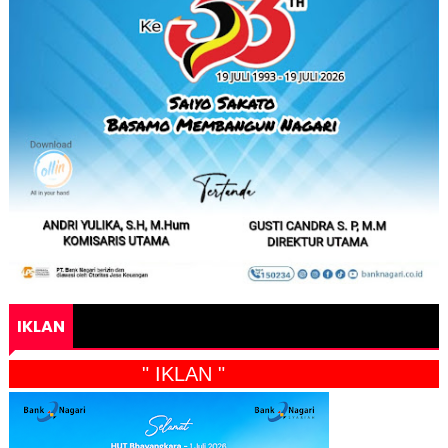
IKLAN
" IKLAN "