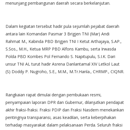
menunjang pembangunan daerah secara berkelanjutan.
Dalam kegiatan tersebut hadir pula sejumlah pejabat daerah
antara lain Komandan Pasmar 3 Brigjen TNI (Mar) Andi
Rahmat M., Kabinda PBD Brigjen TNI I Ketut Arthajaya, S.AP.,
S.Sos., M.H., Ketua MRP PBD Alfons Kambu, serta Irwasda
Polda PBD Kombes Pol Fernando S. Napitupulu, S.I.K. Dari
unsur TNI AL turut hadir Asrena Danlantamal XIV Letkol Laut
(S) Doddy P. Nugroho, S.E., M.M., M.Tr.Hanla., CHRMP., CIQNR.
Rangkaian rapat dimulai dengan pembukaan resmi,
penyampaian laporan DPR dan Gubernur, dilanjutkan pendapat
akhir fraksi-fraksi. Fraksi PDIP dan Fraksi Nasdem menekankan
pentingnya transparansi, asas keadilan, serta keberpihakan
terhadap masyarakat dalam pelaksanaan Perda. Seluruh fraksi