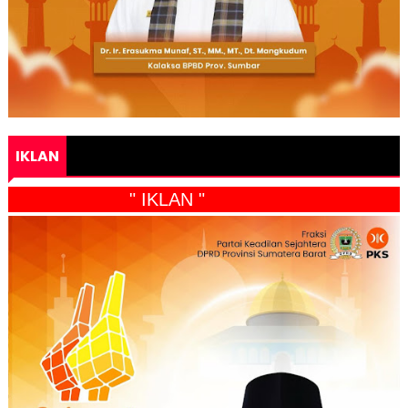
IKLAN
" IKLAN "