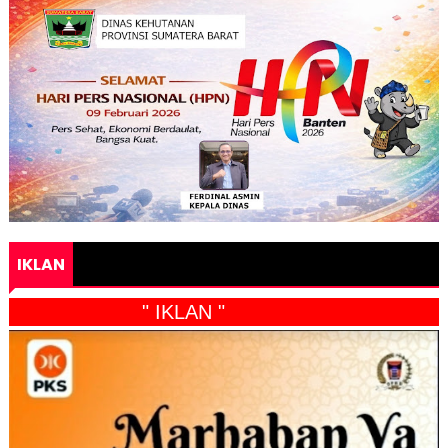
IKLAN
" IKLAN "