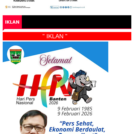
IKLAN
" IKLAN "