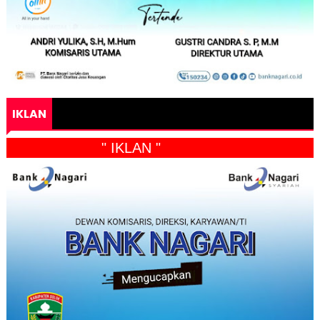
IKLAN
" IKLAN "