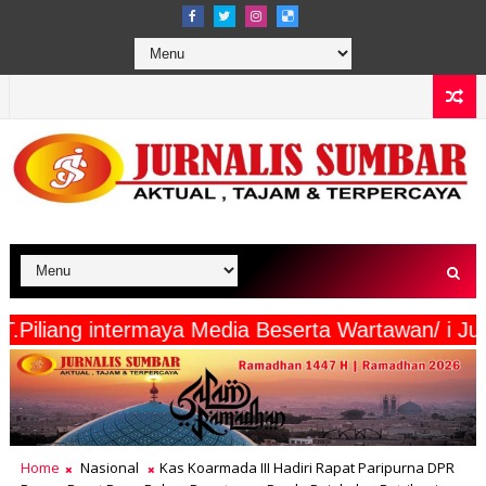
saris PT.Piliang intermaya Media Beserta Wartaw
Home
Nasional
Kas Koarmada III Hadiri Rapat Paripurna DPR