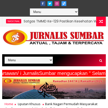
Satgas TMMD Ke-129 Pastikan Kesehatan Warga Masyarakat
AL
Polda PBD Perkuat Karakter Kepemimpinan Mahasiswa mela
AL
rta Wartawan/ i JurnalisSumbar mengucapkan " Se
Home
Liputan Khusus
Bank Nagari Permudah Masyarakat