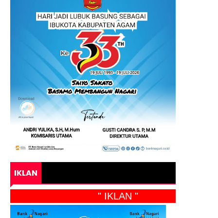
IKLAN
" IKLAN "