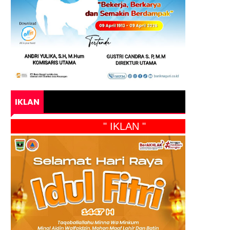
IKLAN
" IKLAN "