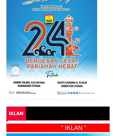
IKLAN
" IKLAN "