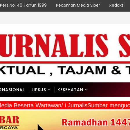
Pers No. 40 Tahun 1999
Pedoman Media Siber
Redaksi
ERNASIONAL
LIPSUS
KESEHATAN
a Media Beserta Wartawan/ i JurnalisSumbar men