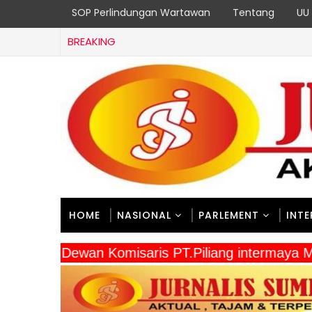
SOP Perlindungan Wartawan
Tentang
UU 
BREAKING
HOME
NASIONAL
PARLEMENT
INT
" Dewan Komisaris PT.Piliang intermay