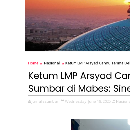
Home
Nasional
Ketum LMP Arsyad Cannu Terima Dele
Ketum LMP Arsyad Can
Sumbar di Mabes: Sine
jurnalissumbar
Wednesday, June 18, 2025
Nasiona