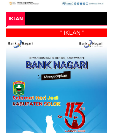
IKLAN
" IKLAN "