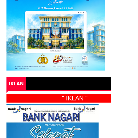
IKLAN
" IKLAN "