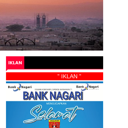
IKLAN
" IKLAN "