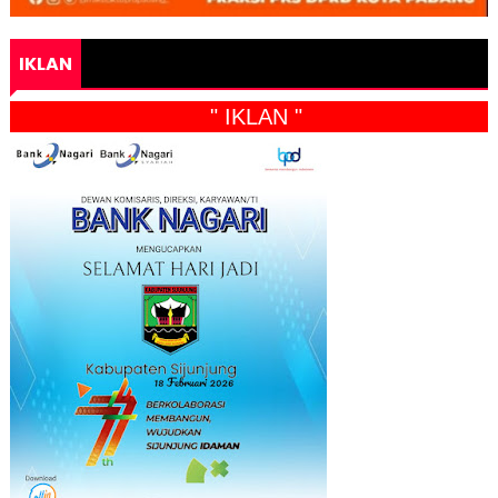
IKLAN
" IKLAN "