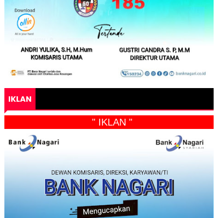
IKLAN
" IKLAN "