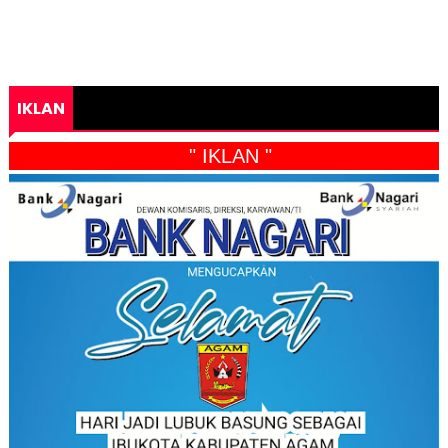
IKLAN
" IKLAN "