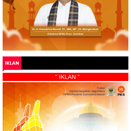
IKLAN
" IKLAN "