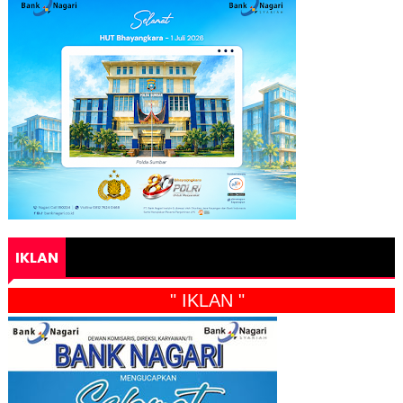
IKLAN
" IKLAN "