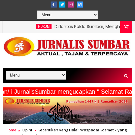
Dirlantas Polda Sumbar, Menghimbau: Tertib Kendaraa
HUKUM
a Wartawan/ i JurnalisSumbar mengucapkan " Sela
Home
Opini
Kecantikan yang Halal: Waspadai Kosmetik yang