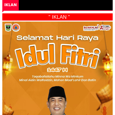
IKLAN
" IKLAN "