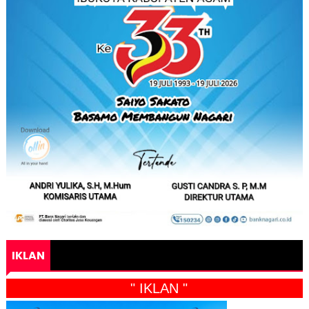
IKLAN
" IKLAN "