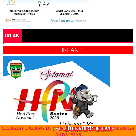
IKLAN
" IKLAN "
SELAMAT DATANG DI
SEMOGA
ANDA PUAS