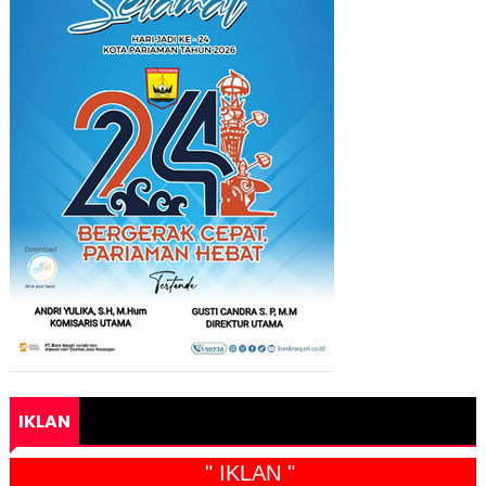
IKLAN
" IKLAN "