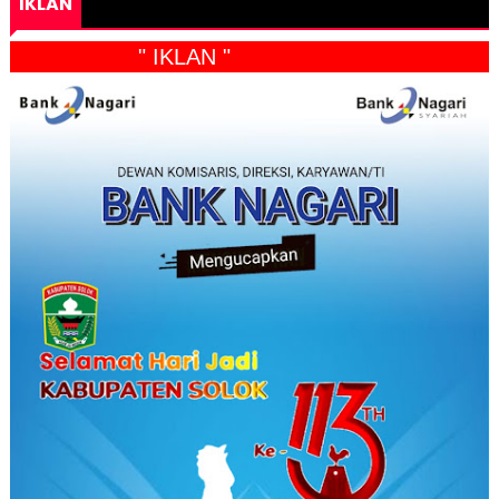
IKLAN
" IKLAN "