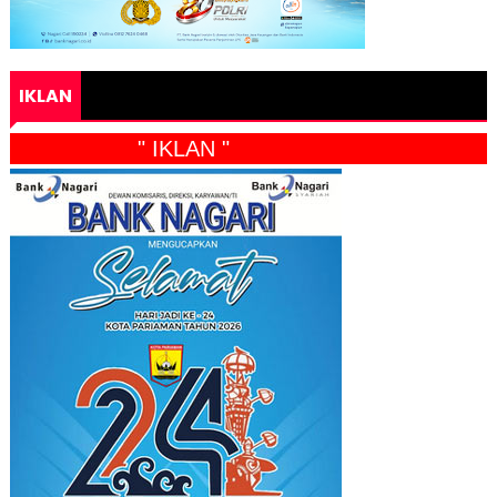
IKLAN
" IKLAN "