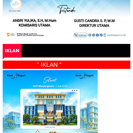
IKLAN
" IKLAN "