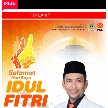
IKLAN
" IKLAN "