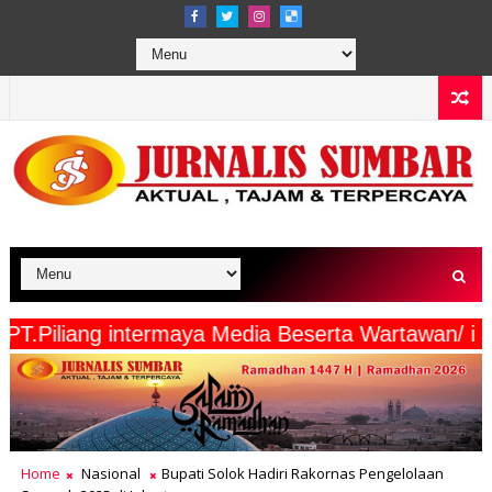
isaris PT.Piliang intermaya Media Beserta Wart
Home
Nasional
Bupati Solok Hadiri Rakornas Pengelolaan