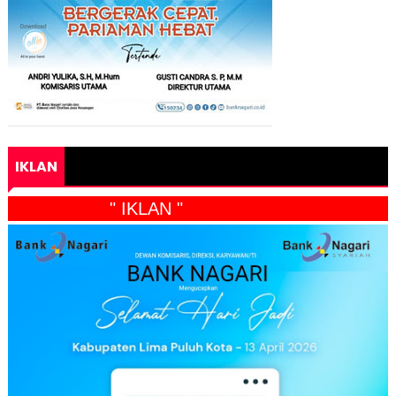
IKLAN
" IKLAN "