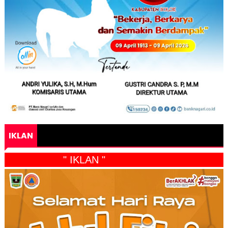
IKLAN
" IKLAN "