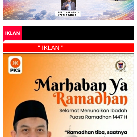
IKLAN
" IKLAN "