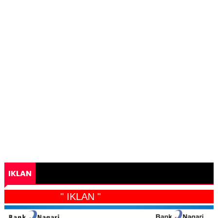
IKLAN
" IKLAN "