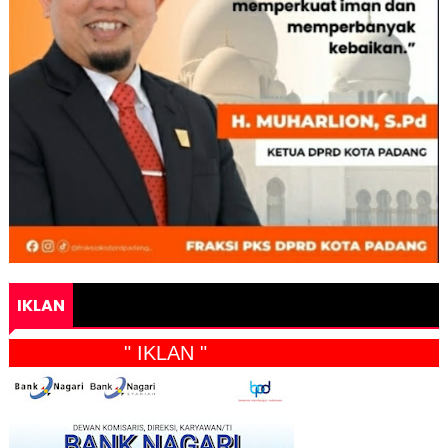
IKLAN
" IKLAN "