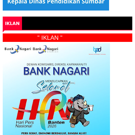
IKLAN
" IKLAN "