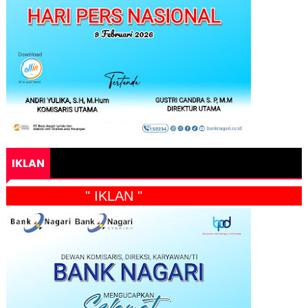
IKLAN
" IKLAN "