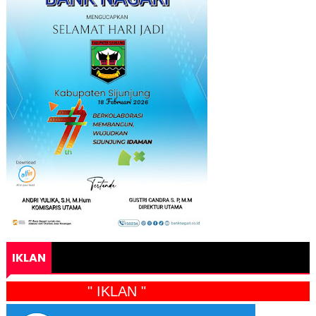
IKLAN
" IKLAN "