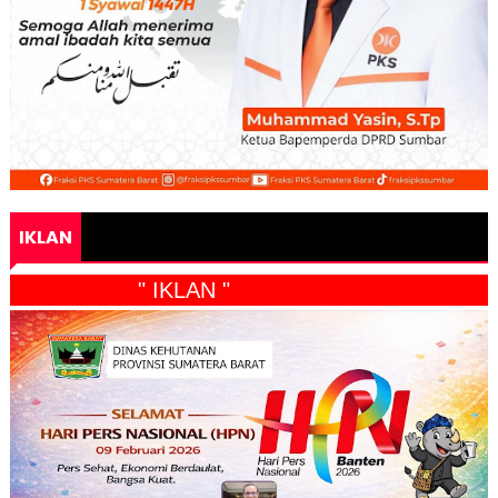
IKLAN
" IKLAN "