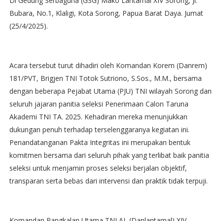
Di Gedung Serbaguna (GSG) Mako Lantamal XIV Sorong, Jl.
Bubara, No.1, Klaligi, Kota Sorong, Papua Barat Daya. Jumat
(25/4/2025).
Acara tersebut turut dihadiri oleh Komandan Korem (Danrem)
181/PVT, Brigjen TNI Totok Sutriono, S.Sos., M.M., bersama
dengan beberapa Pejabat Utama (PJU) TNI wilayah Sorong dan
seluruh jajaran panitia seleksi Penerimaan Calon Taruna
Akademi TNI TA. 2025. Kehadiran mereka menunjukkan
dukungan penuh terhadap terselenggaranya kegiatan ini.
Penandatanganan Pakta Integritas ini merupakan bentuk
komitmen bersama dari seluruh pihak yang terlibat baik panitia
seleksi untuk menjamin proses seleksi berjalan objektif,
transparan serta bebas dari intervensi dan praktik tidak terpuji.
Komandan Pangkalan Utama TNI AL (Danlantamal) XIV