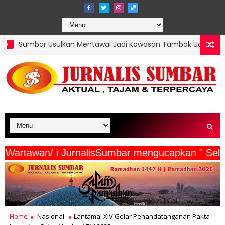
n Mentawai Jadi Kawasan Tambak Udang Terintegrasi, Menteri KK
a Beserta Wartawan/ i JurnalisSumbar mengucapk
Home
Nasional
Lantamal XIV Gelar Penandatanganan Pakta