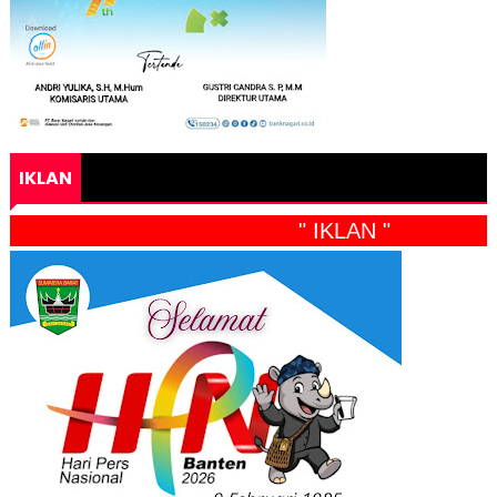
IKLAN
" IKLAN "