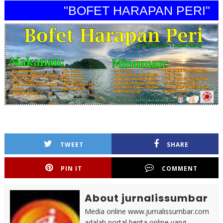
"BOFET HARAPAN PERI"
TWEET
SHARE
PIN IT
COMMENT
About jurnalissumbar
Media online www.jurnalissumbar.com
adalah portal berita online yang