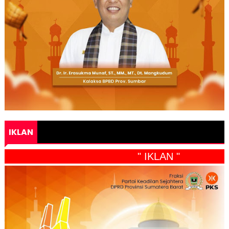
IKLAN
" IKLAN "