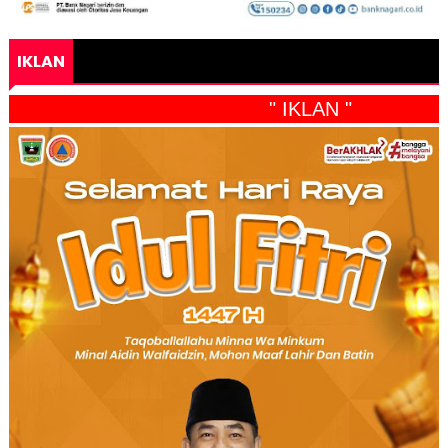
IKLAN
" IKLAN "