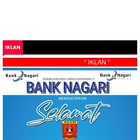
IKLAN
" IKLAN "