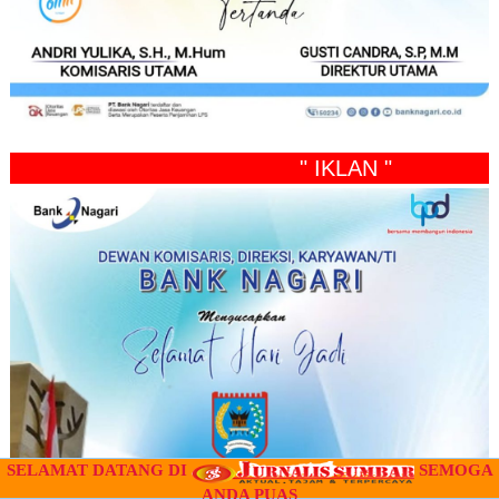
" IKLAN "
SELAMAT DATANG DI
SEMOGA
ANDA PUAS