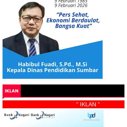
IKLAN
" IKLAN "