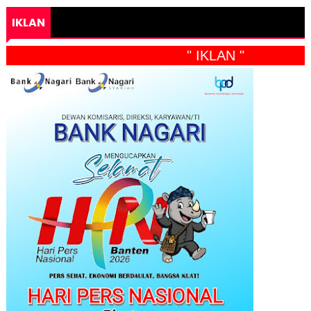
IKLAN
" IKLAN "