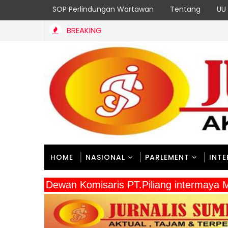
SOP Perlindungan Wartawan
Tentang
UU 
BREAKING
HOME
NASIONAL
PARLEMENT
INT
" Dewan Komisaris PT.Piliang intermay