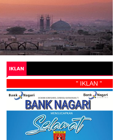
IKLAN
" IKLAN "