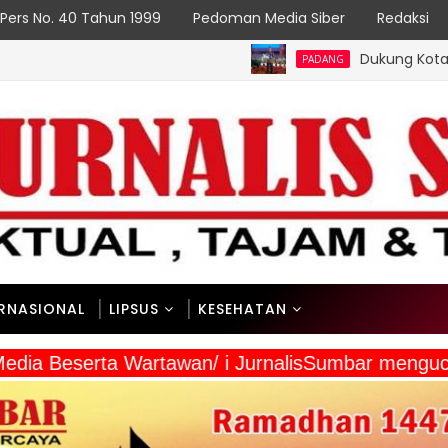
Pers No. 40 Tahun 1999
Pedoman Media Siber
Redaksi
Dukung Kota Padang Jadi Kota
PADANG
ERNASIONAL
LIPSUS
KESEHATAN
a Media Beserta Wartawan/ i JurnalisSumbar meng