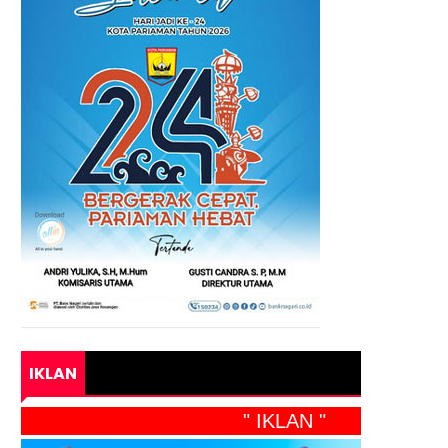
IKLAN
" IKLAN "