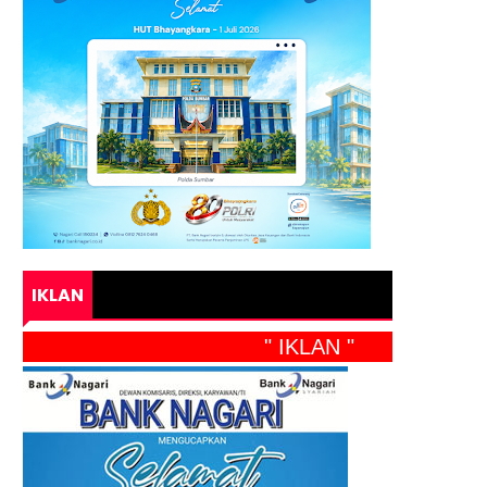
IKLAN
" IKLAN "