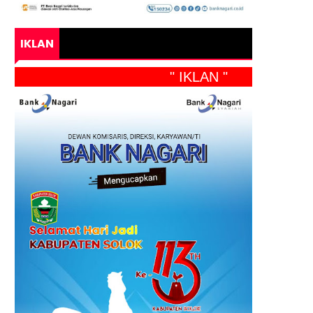
IKLAN
" IKLAN "