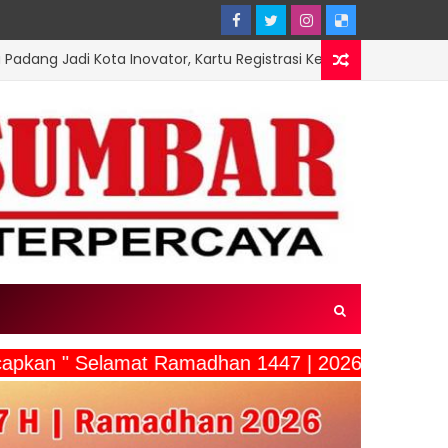
 Inovator, Kartu Registrasi Kesenian Raih Juara III Inovasi Pendi
ucapkan " Selamat Ramadhan 1447 | 2026"