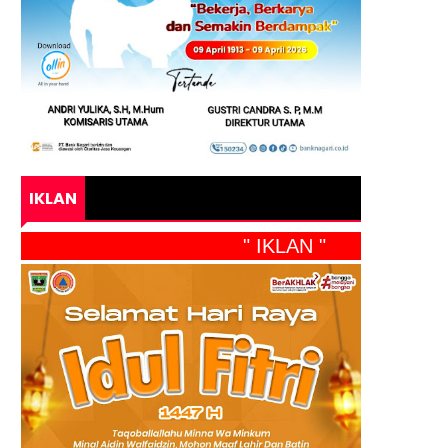
IKLAN
" IKLAN "