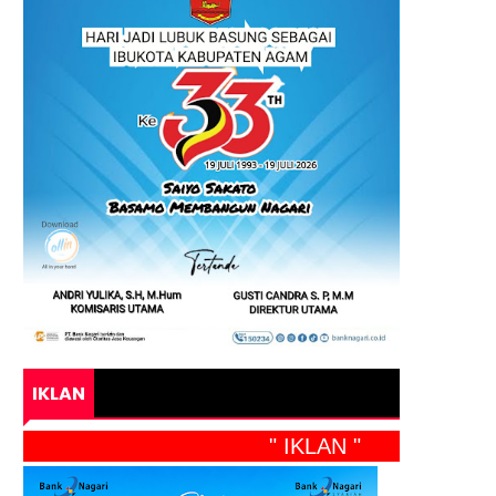
IKLAN
" IKLAN "