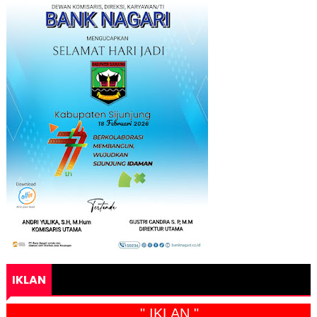
IKLAN
" IKLAN "