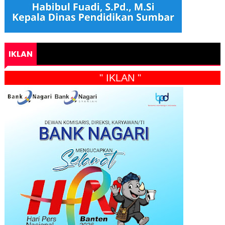
IKLAN
" IKLAN "