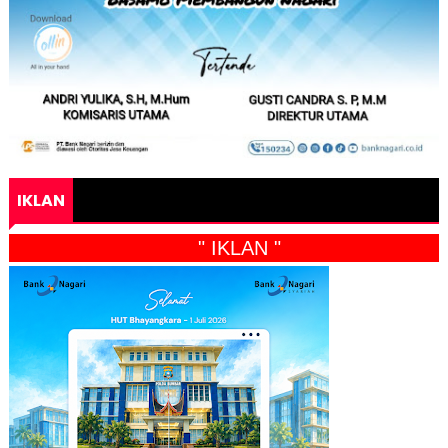
IKLAN
" IKLAN "