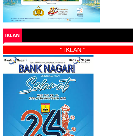
IKLAN
" IKLAN "