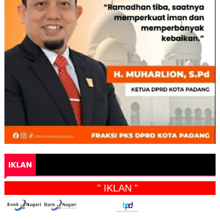
IKLAN
" IKLAN "