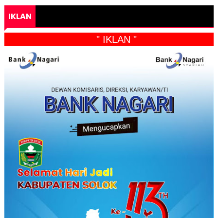
IKLAN
" IKLAN "