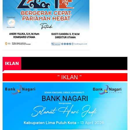
IKLAN
" IKLAN "