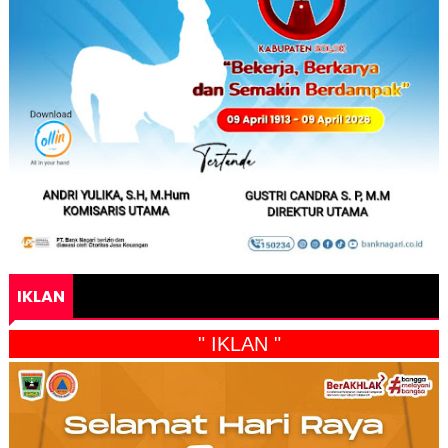
IKLAN
" IKLAN "