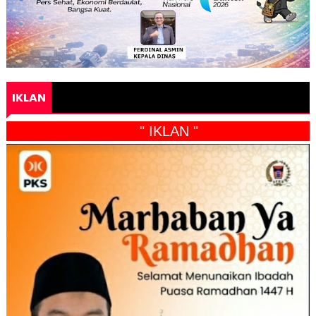
IKLAN
" IKLAN "