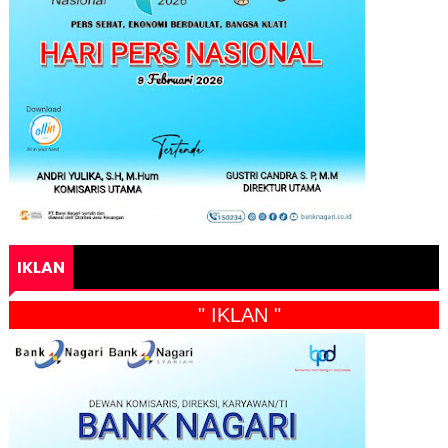
IKLAN
" IKLAN "