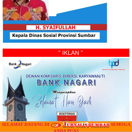
" IKLAN "
SELAMAT DATANG DI
SEMOGA
ANDA PUAS