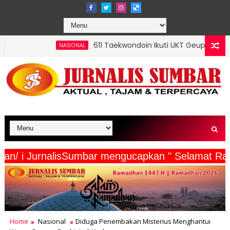
611 Taekwondoin Ikuti UKT Geup 2 Kota Padang, Mursalim:
SIONAL
ta Wartawan/ i JurnalisSumbar mengucapkan " Sel
Home
Nasional
Diduga Penembakan Misterius Menghantui