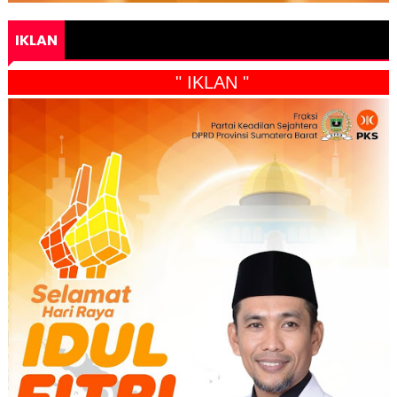
IKLAN
" IKLAN "