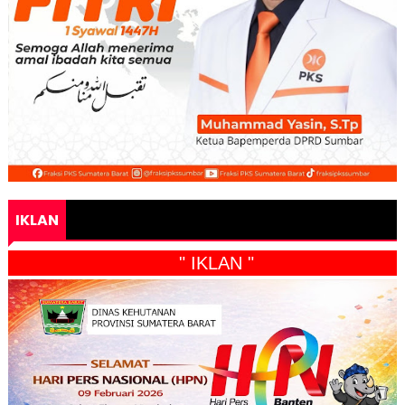
IKLAN
" IKLAN "