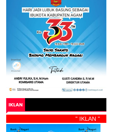
IKLAN
" IKLAN "