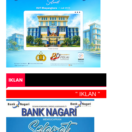
IKLAN
" IKLAN "