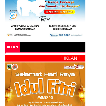
IKLAN
" IKLAN "