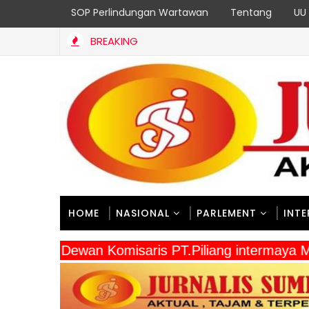
SOP Perlindungan Wartawan
Tentang
UU 
BREAKING
HOME
NASIONAL
PARLEMENT
INT
" Dewan Komisaris PT.Piliang intermay