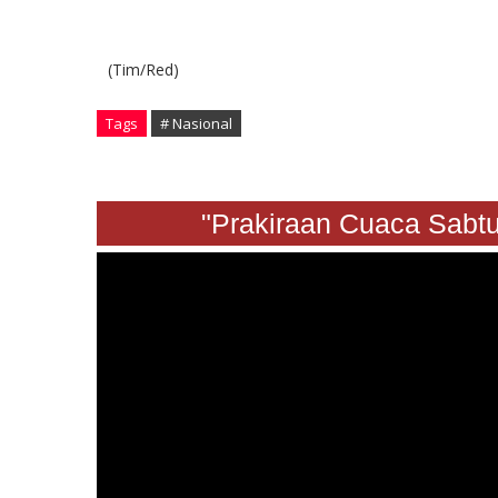
(Tim/Red)
Tags
# Nasional
"Prakiraan Cuaca Sabtu 24 