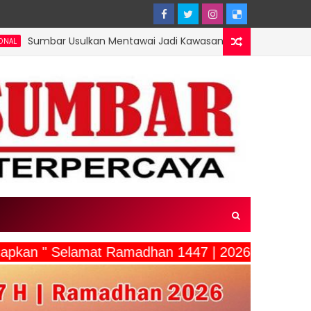
Usulkan Mentawai Jadi Kawasan Tambak Udang Terintegrasi, Ment
gucapkan " Selamat Ramadhan 1447 | 2026"