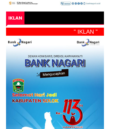
IKLAN
" IKLAN "