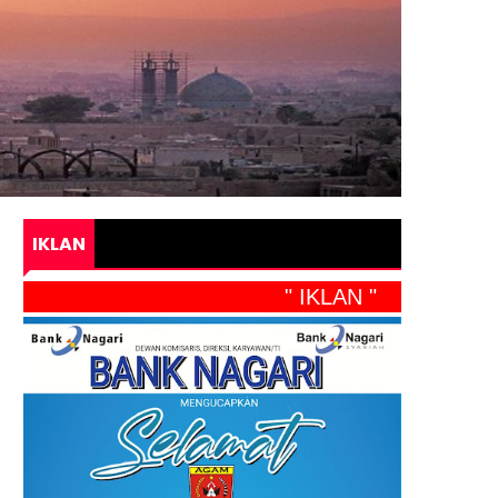
IKLAN
" IKLAN "