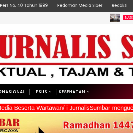
Pers No. 40 Tahun 1999
Pedoman Media Siber
Redaksi
Sumbar 
NASIONAL
ERNASIONAL
LIPSUS
KESEHATAN
a Media Beserta Wartawan/ i JurnalisSumbar men