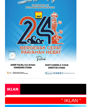
IKLAN
" IKLAN "