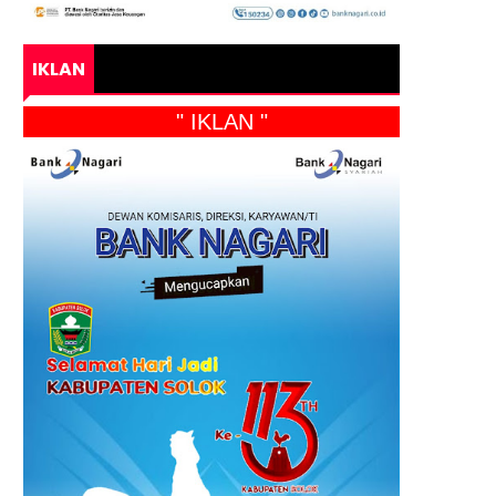
IKLAN
" IKLAN "