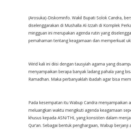
(Arosuka)-Diskominfo. Wakil Bupati Solok Candra, b
diselenggarakan di Mushalla Al-Izzah di Komplek Perk
mingguan ini merupakan agenda rutin yang diseleng
pemahaman tentang keagamaan dan memperkuat ukh
Wirid kali ini diisi dengan tausyiah agama yang disam
menyampaikan berapa banyak ladang pahala yang bisa
Ramadhan. Maka perbanyaklah ibadah agar bisa mempe
Pada kesempatan itu Wabup Candra menyampaikan ap
meluangkan waktu mengikuti agenda keagamaan seperti
khusus kepada ASN/THL yang konsisten dalam menja
Qur’an. Sebagai bentuk penghargaan, Wabup berjanji