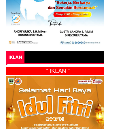
IKLAN
" IKLAN "