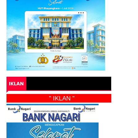
IKLAN
" IKLAN "