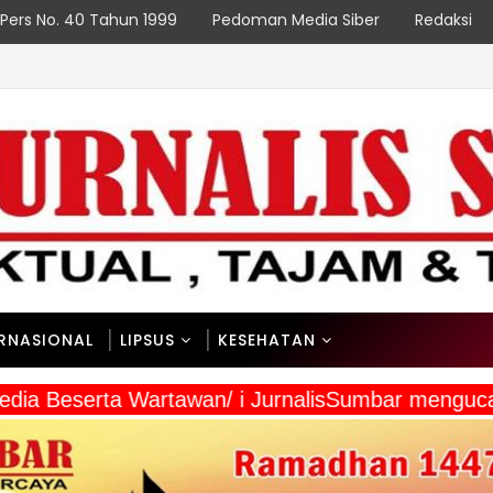
Pers No. 40 Tahun 1999
Pedoman Media Siber
Redaksi
ERNASIONAL
LIPSUS
KESEHATAN
 Media Beserta Wartawan/ i JurnalisSumbar meng