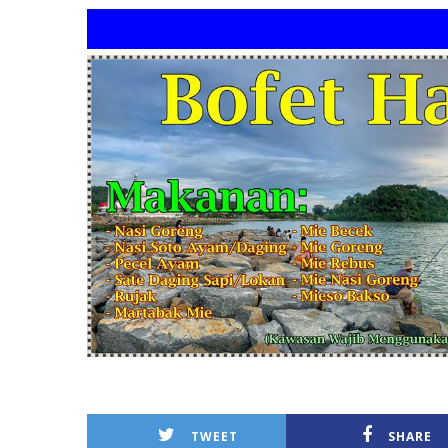
"BO
TWEET
SHARE