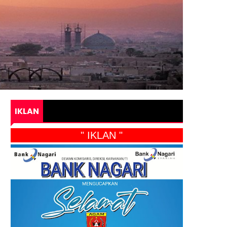
IKLAN
" IKLAN "