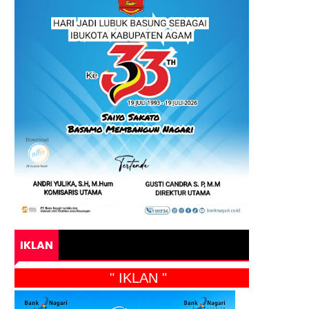
IKLAN
" IKLAN "