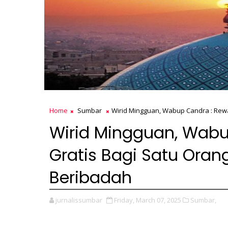
Home
Sumbar
Wirid Mingguan, Wabup Candra : Rew
Wirid Mingguan, Wab
Gratis Bagi Satu Ora
Beribadah
jurnalissumbar
Friday, March 07, 2025
Sumbar,