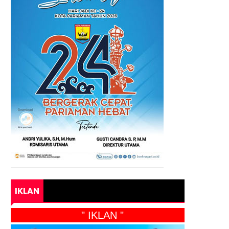
IKLAN
" IKLAN "