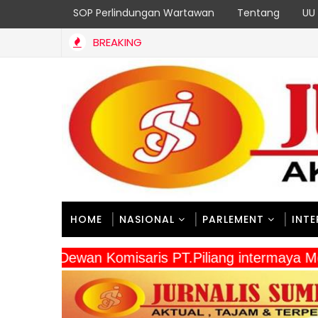
SOP Perlindungan Wartawan
Tentang
UU 
BREAKING
HOME
NASIONAL
PARLEMENT
INT
" Dewan Komisaris PT.Piliang intermaya