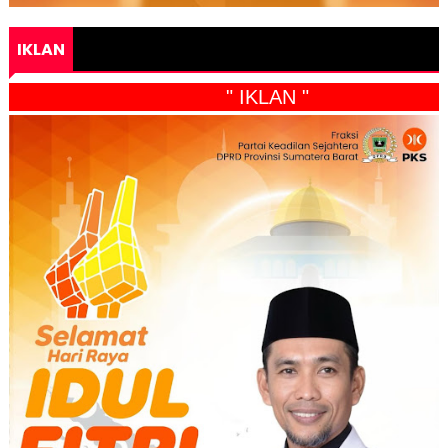
IKLAN
" IKLAN "