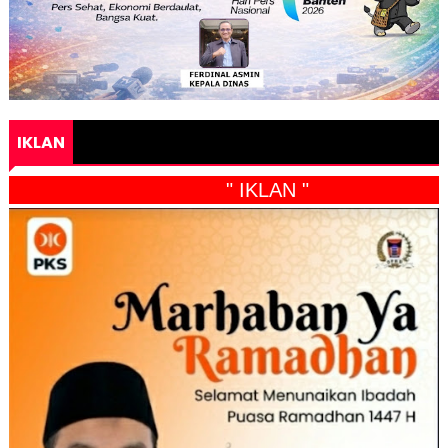
IKLAN
" IKLAN "