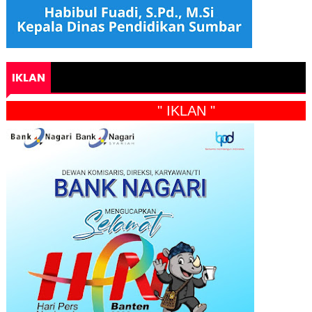
IKLAN
" IKLAN "