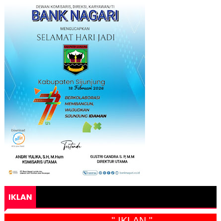
IKLAN
" IKLAN "