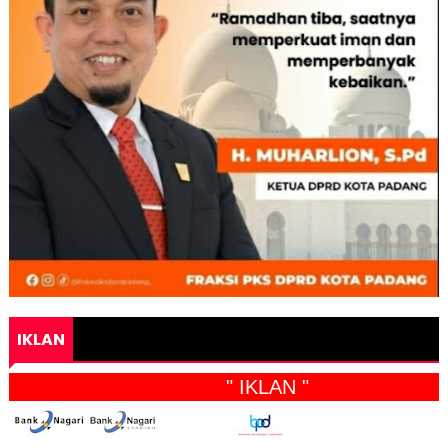
IKLAN
" IKLAN "