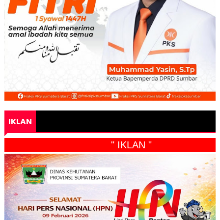
IKLAN
" IKLAN "