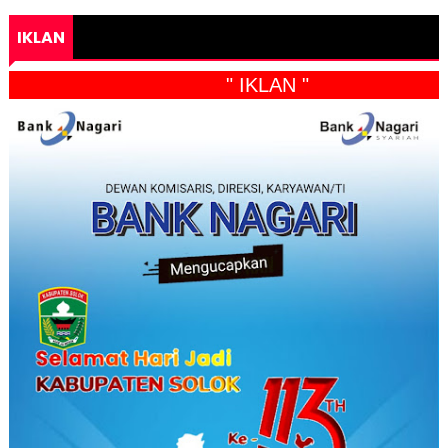
IKLAN
" IKLAN "