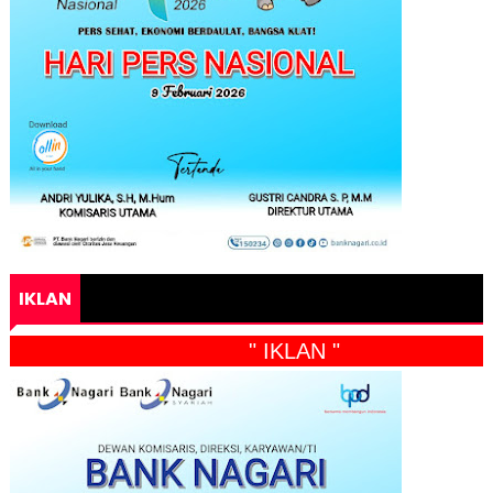
IKLAN
" IKLAN "