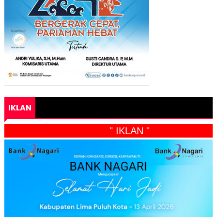
IKLAN
" IKLAN "