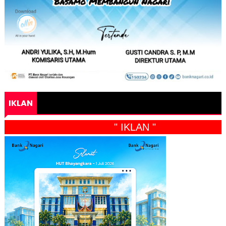
IKLAN
" IKLAN "