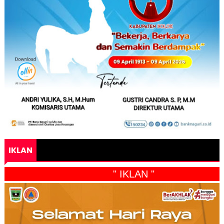
IKLAN
" IKLAN "