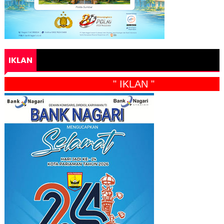
IKLAN
" IKLAN "