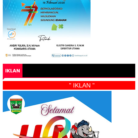
IKLAN
" IKLAN "