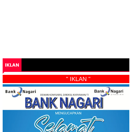
IKLAN
" IKLAN "