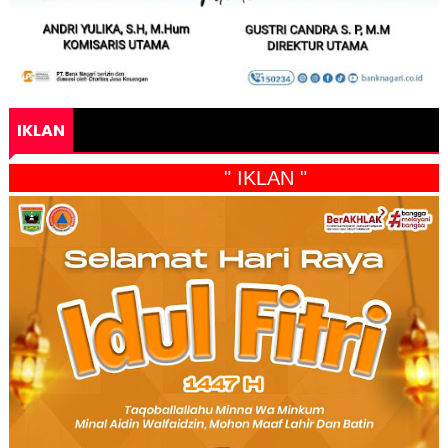
IKLAN
" IKLAN "