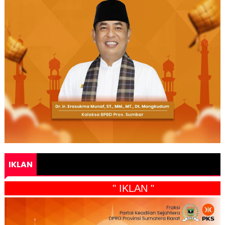
IKLAN
" IKLAN "