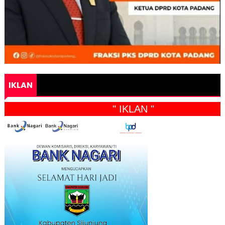
IKLAN
" IKLAN "