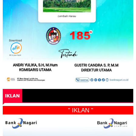
IKLAN
" IKLAN "