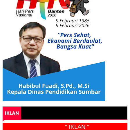
IKLAN
" IKLAN "