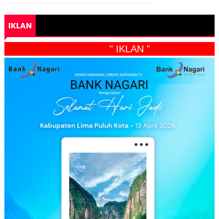
IKLAN
" IKLAN "