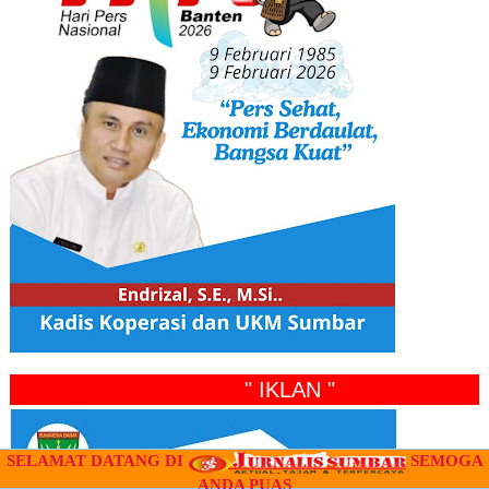
" IKLAN "
SELAMAT DATANG DI
SEMOGA
ANDA PUAS