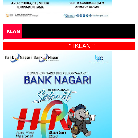
IKLAN
" IKLAN "