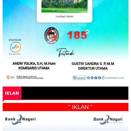
IKLAN
" IKLAN "