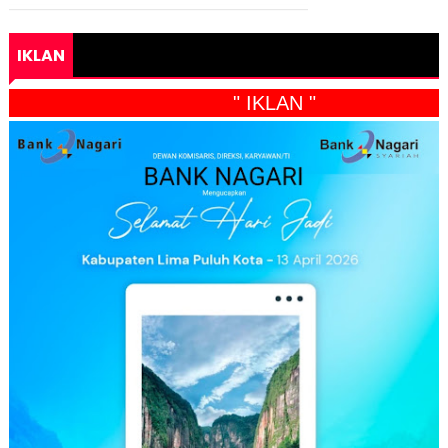
IKLAN
" IKLAN "