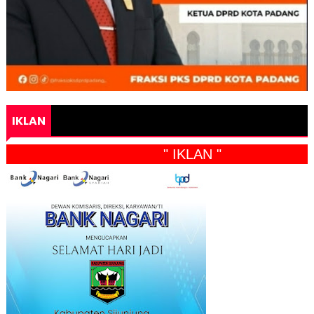
IKLAN
" IKLAN "