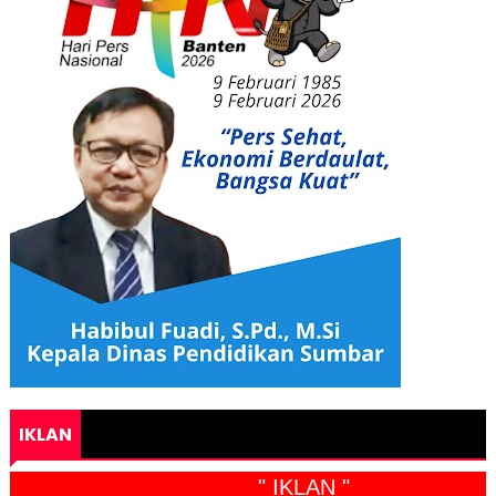
IKLAN
" IKLAN "