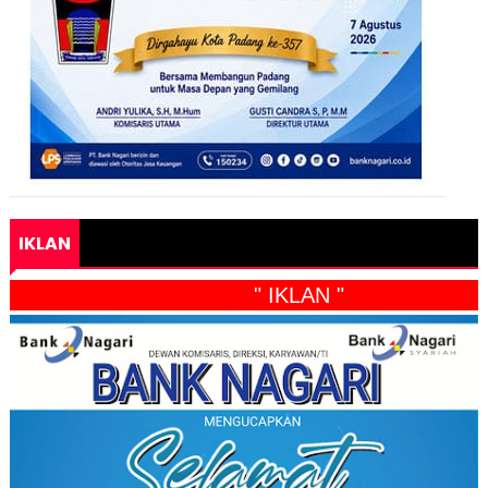
IKLAN
" IKLAN "