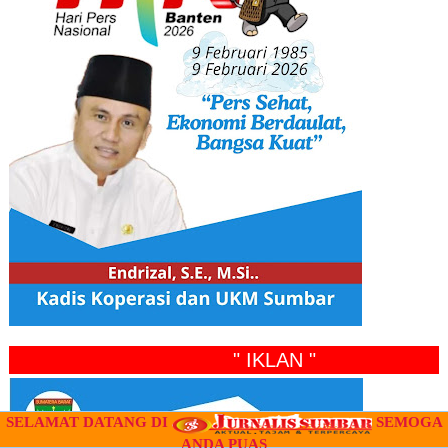
" IKLAN "
SELAMAT DATANG DI
SEMOGA
ANDA PUAS