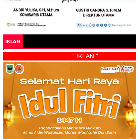
IKLAN
" IKLAN "