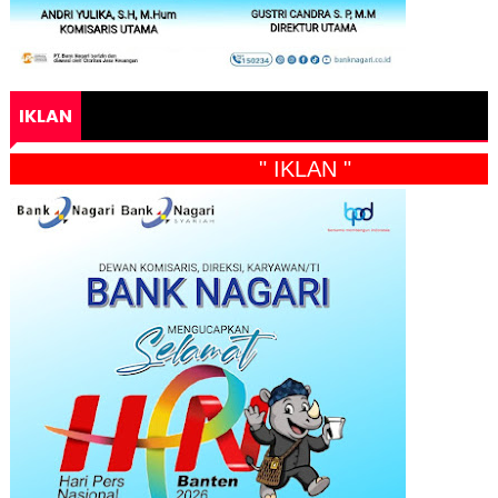
IKLAN
" IKLAN "