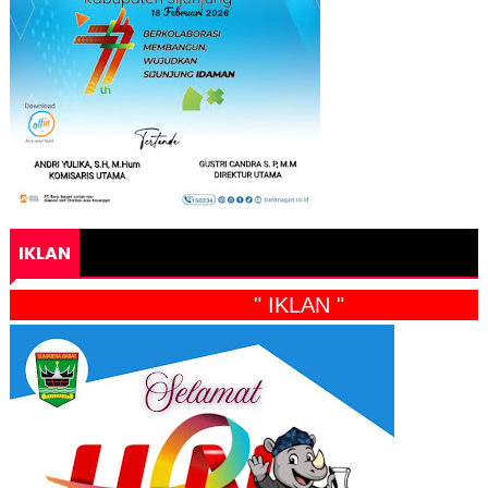
IKLAN
" IKLAN "