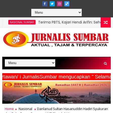
Terima PBTS, Kajari Hendi Arifin: Sehebat Apa pun Pasaman, K
R
ntas Polda Sumbar, Menghimbau: Tertib Kendaraan Lewat Pemut
serta Wartawan/ i JurnalisSumbar mengucapkan "
Home
Nasional
Danlanud Sultan Hasanuddin Hadiri Syukuran