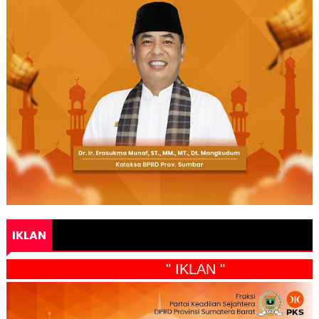
IKLAN
" IKLAN "