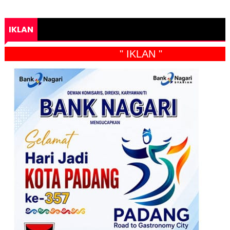
IKLAN
" IKLAN "