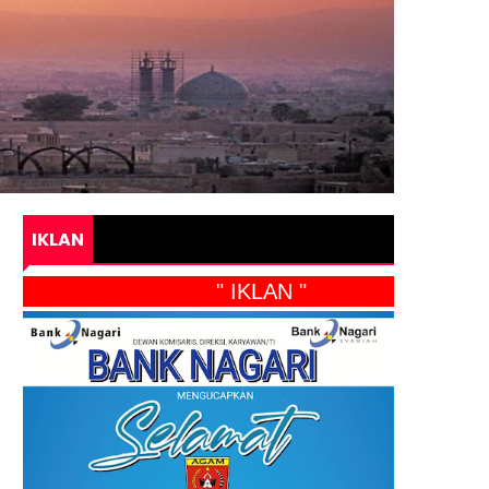
IKLAN
" IKLAN "