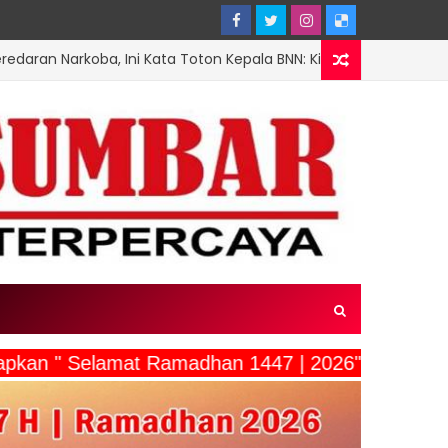
Ini Kata Toton Kepala BNN: Kita Bikin "Neraka"
NASIONA
ucapkan " Selamat Ramadhan 1447 | 2026"