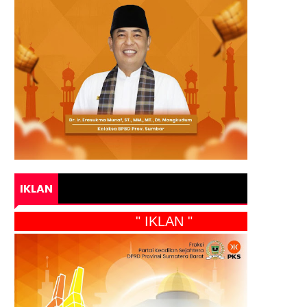
IKLAN
" IKLAN "