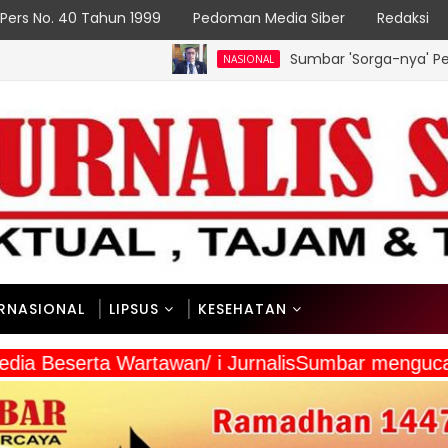
Pers No. 40 Tahun 1999
Pedoman Media Siber
Redaksi
Sumbar 'Sorga-nya' Peredaran Narkoba, 
NASIONAL
ERNASIONAL
LIPSUS
KESEHATAN
a Media Beserta Wartawan/ i JurnalisSumbar meng