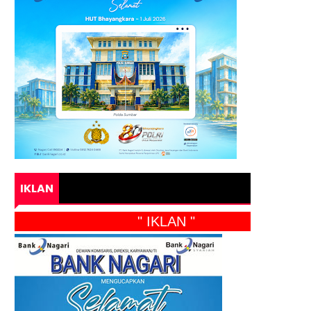
IKLAN
" IKLAN "