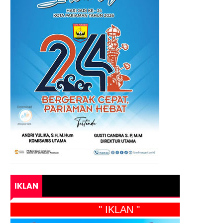
IKLAN
" IKLAN "