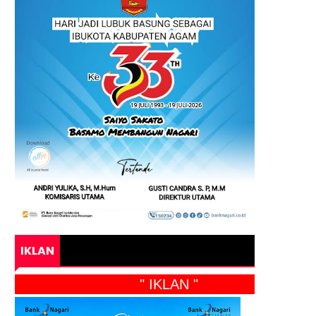
IKLAN
" IKLAN "