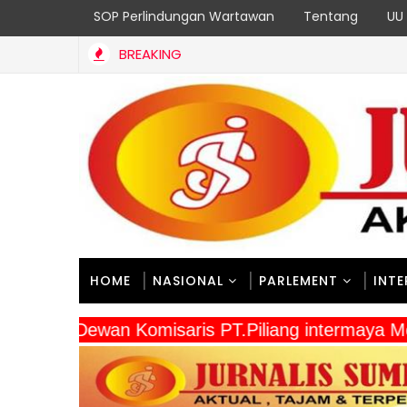
SOP Perlindungan Wartawan
Tentang
UU 
BREAKING
HOME
NASIONAL
PARLEMENT
INT
" Dewan Komisaris PT.Piliang intermay