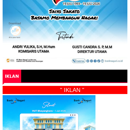
IKLAN
" IKLAN "