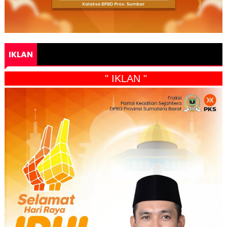
IKLAN
" IKLAN "