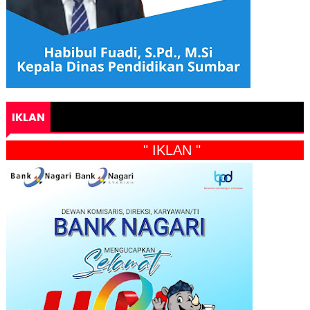
IKLAN
" IKLAN "