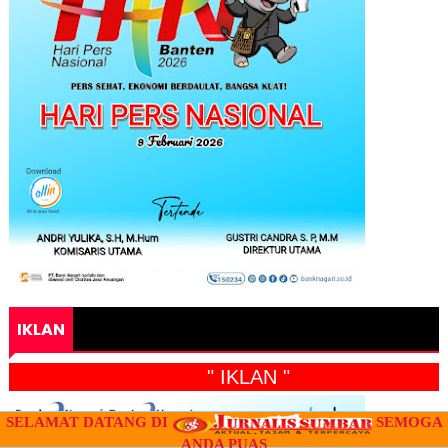
IKLAN
" IKLAN "
SELAMAT DATANG DI
SEMOGA
ANDA PUAS