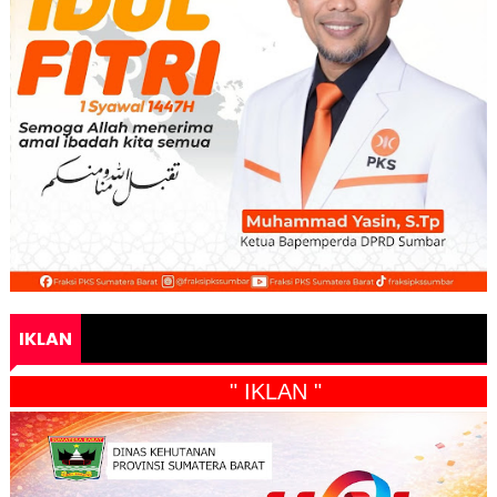
IKLAN
" IKLAN "