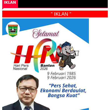
IKLAN
" IKLAN "