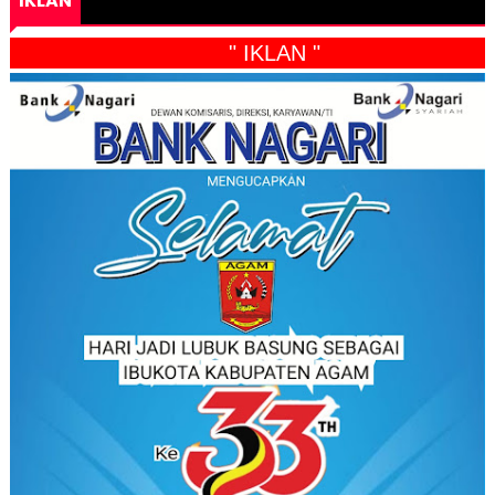
IKLAN
" IKLAN "