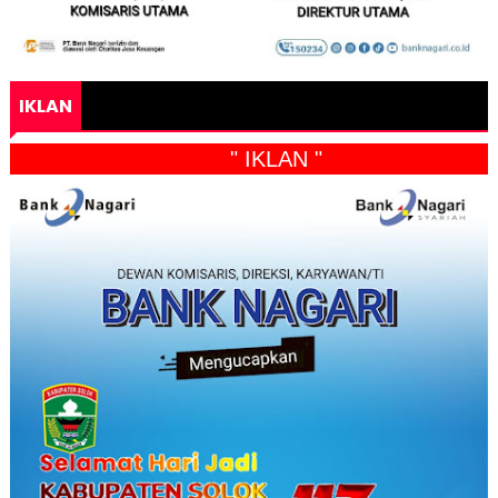
IKLAN
" IKLAN "