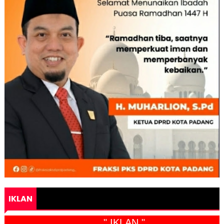
IKLAN
" IKLAN "