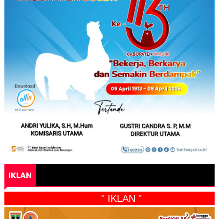
IKLAN
" IKLAN "