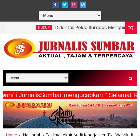
Dirlantas Polda Sumbar, Menghimbau: Tertib Kendaraan Lew
UM
rta Wartawan/ i JurnalisSumbar mengucapkan " S
Home
Nasional
Taklimat Akhir Audit Kinerja Itjen TNI, Wasrik di