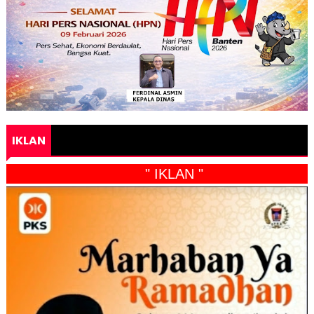
IKLAN
" IKLAN "