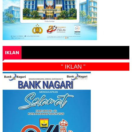
IKLAN
" IKLAN "