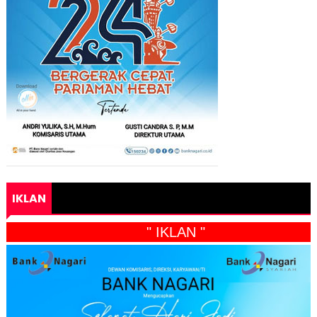
IKLAN
" IKLAN "