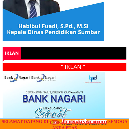
IKLAN
" IKLAN "
SELAMAT DATANG DI
SEMOGA
ANDA PUAS