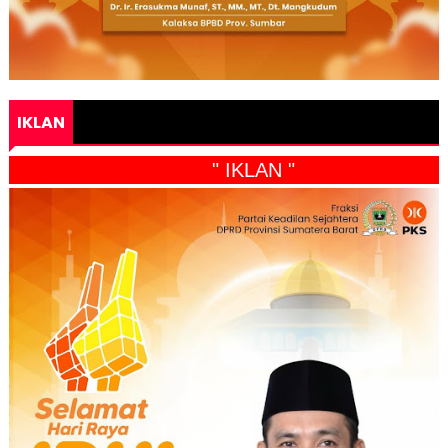
IKLAN
" IKLAN "