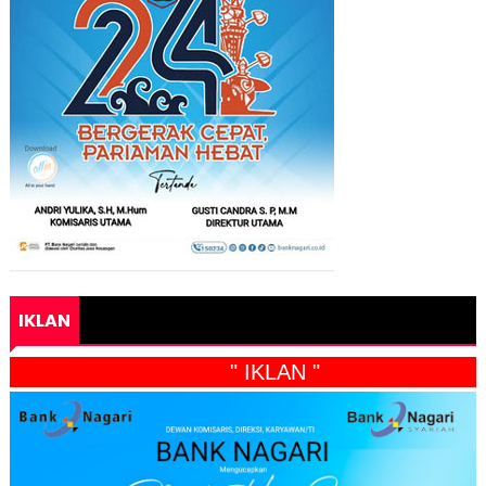
IKLAN
" IKLAN "