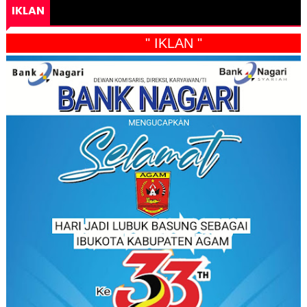
IKLAN
" IKLAN "