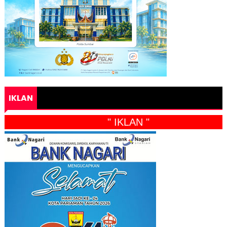
IKLAN
" IKLAN "