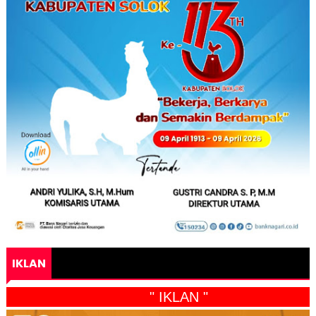
IKLAN
" IKLAN "