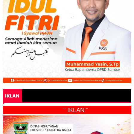
IKLAN
" IKLAN "