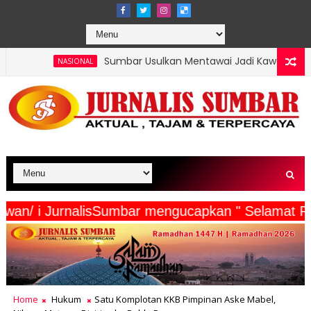
Sumbar Usulkan Mentawai Jadi Kawasan Tambak Udang Terint
AL
ta Wartawan/ i JurnalisSumbar mengucapkan " Se
Home
Hukum
Satu Komplotan KKB Pimpinan Aske Mabel,