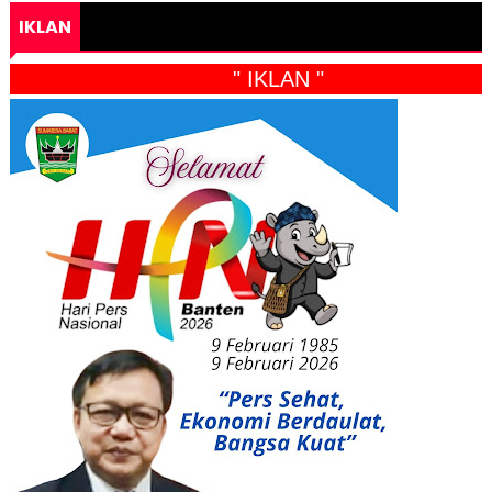
IKLAN
" IKLAN "