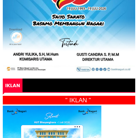
IKLAN
" IKLAN "