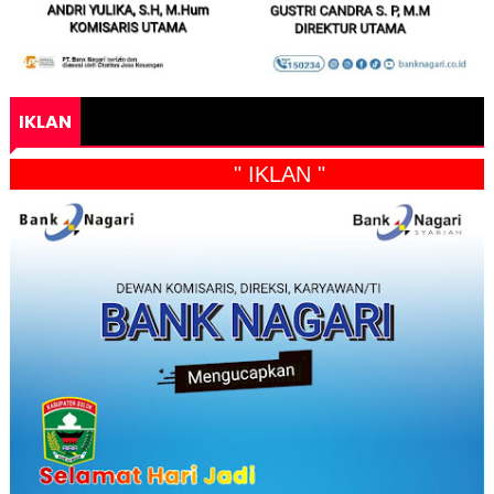
IKLAN
" IKLAN "