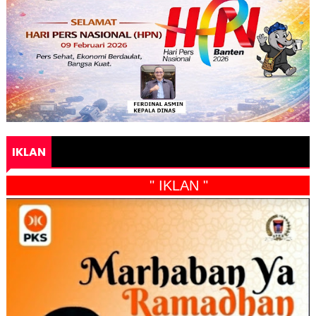
IKLAN
" IKLAN "