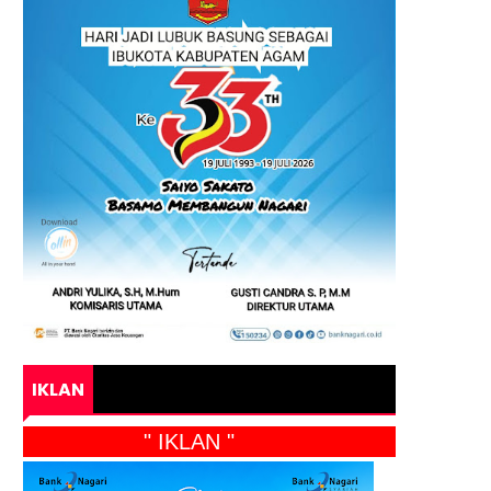
IKLAN
" IKLAN "