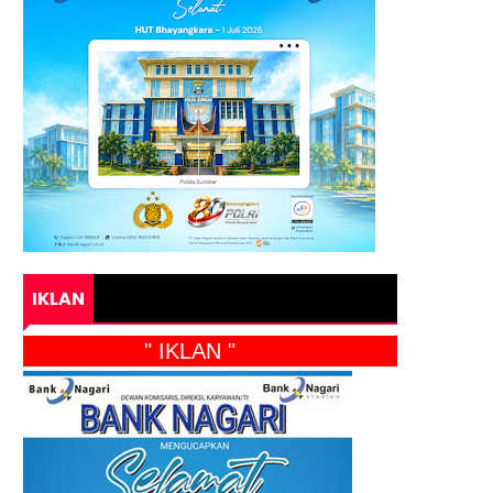
IKLAN
" IKLAN "