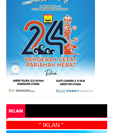
IKLAN
" IKLAN "