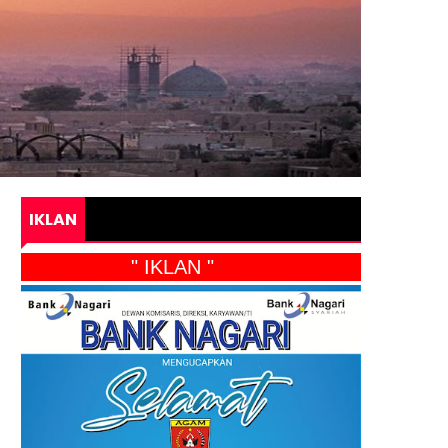
IKLAN
" IKLAN "