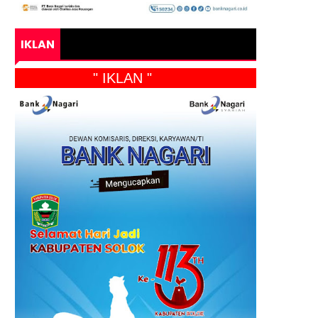
IKLAN
" IKLAN "