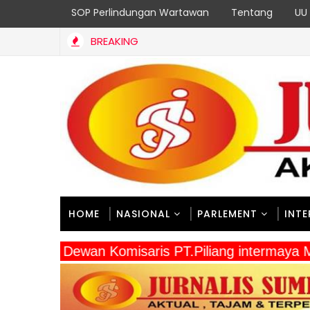
SOP Perlindungan Wartawan
Tentang
UU 
BREAKING
PADANG
suai PeRencana
HOME
NASIONAL
PARLEMENT
INT
" Dewan Komisaris PT.Piliang intermaya