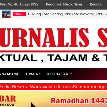
Pers No. 40 Tahun 1999
Pedoman Media Siber
Redaksi
Dukung Kota Padang Jadi Kota Inovator, Kartu Registrasi Kesenian 
ERNASIONAL
LIPSUS
KESEHATAN
 Media Beserta Wartawan/ i JurnalisSumbar meng