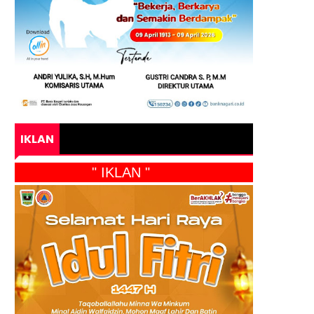
IKLAN
" IKLAN "